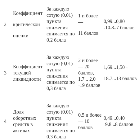
За каждую
Коэффициент
сотую (0,01)
1 и более
пункта
0,99...0,80
—
2
критической
снижения
-10.8..7 бал­лов
11 баллов
снимается по
оценки
0,2 балла
За каждую
2 и более
сотую (0,01)
Коэффициент
— 20
1,69...1,50 -
пункта
3
текущей
баллов,
снижения
18.7...13 баллов
ликвидности
1,7... 2,0
снимается по
-19 баллов
0,3 балла
За каждую
Доля
сотую (0,01)
0,5 и более
оборотных
пункта
0,49...0,40
4
— 10
средств в
снижения
-9,8...8 баллов
баллов
активах
снимается по
0,3 балла