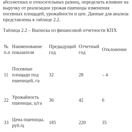
абсолютных и относительных разниц, определить влияние на
выручку от реализации урожая пшеницы изменения
посевных площадей, урожайности и цен. Данные для анализа
представлены в таблице 2.2.
Таблица 2.2 – Выписка из финансовой отчетности КПХ
№
Наименование
Предыдущий
Отчетный
Отклонение
п.п
показателя
год
год
Посевные
11
площади под
32
28
– 4
пшеницей, га
Урожайность
22
36
42
6
пшеницы, ц/га
Цена пшеницы,
33
185
220
35
руб./ц