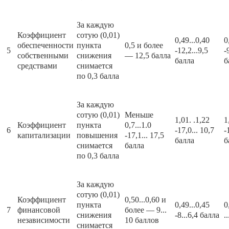
За каждую
Коэффициент
сотую (0,01)
0,49...0,40
0
обеспеченности
пункта
0,5 и более
5
-12,2...9,5
-
собственными
снижения
— 12,5 балла
балла
б
средствами
снимается
по 0,3 балла
За каждую
сотую (0,01)
Меньше
1,01. .1,22
1
Коэффициент
пункта
0,7...1.0
6
-17,0... 10,7
-
капитализации
повышения
-17,1... 17,5
балла
б
снимается
балла
по 0,3 балла
За каждую
сотую (0,01)
Коэффициент
0,50...0,60 и
пункта
0,49...0,45
0
7
финансовой
более — 9...
снижения
-8...6,4 балла
.
независимости
10 баллов
снимается