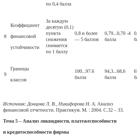
по 0,4 балла
За каждую
Коэффициент
десятую (0,1)
пункта
0,8 и более
0,79...0,70 -4
0
8
финансовой
сниже­ния
— 5 баллов
балла
б
снимается
устойчивости
по 1 баллу
Границы
100...97.6
94,3...68,6
6
9
балла
балла
б
классов
Источник: Донцова Л. В., Никифорова Н. А.
Анализ
финансовой отчетности. Практикум. М. : 2004. С.32 – 33.
Тема 5 – Анализ ликвидности, платежеспособности
и кредитоспособности фирмы