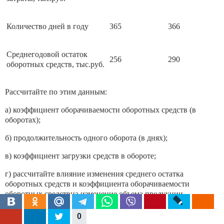
Количество дней в году
365
366
Среднегодовой остаток
256
290
оборотных средств, тыс.руб.
Рассчитайте по этим данным:
а) коэффициент оборачиваемости оборотных средств (в
оборотах);
б) продолжительность одного оборота (в днях);
в) коэффициент загрузки средств в обороте;
г) рассчитайте влияние изменения среднего остатка
оборотных средств и коэффициента оборачиваемости
оборотных средствна изменение объема продукции.
д) определите общую экономию (перерасход) оборотных
0
средств на предприятии «Керамика» вотчетном году по