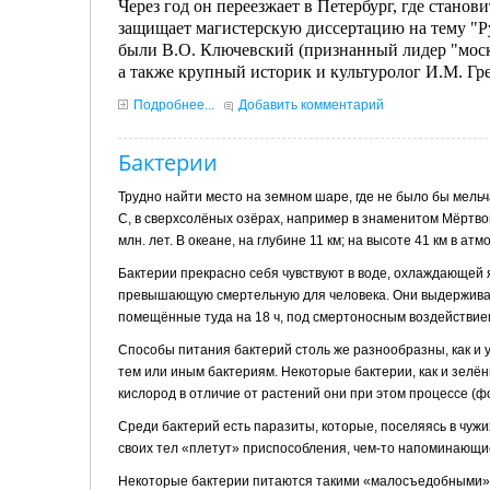
Через год он переезжает в Петербург, где станов
защищает магистерскую диссертацию на тему "Ру
были В.О. Ключевский (признанный лидер "моско
а также крупный историк и культуролог И.М. Гре
Подробнее...
Добавить комментарий
Бактерии
Трудно найти место на земном шаре, где не было бы мельч
С, в сверхсолёных озёрах, например в знаменитом Мёртв
млн. лет. В океа­не, на глубине 11 км; на высоте 41 км в а
Бактерии прекрасно себя чувствуют в воде, охлаждающей я
превышающую смертельную для человека. Они выдерживали
помещённые туда на 18 ч, под смертонос­ным воздействие
Способы питания бактерий столь же разнооб­разны, как и 
тем или иным бактериям. Неко­торые бактерии, как и зелё
кислород в отличие от растений они при этом процессе (ф
Среди бактерий есть паразиты, которые, посе­ляясь в чужи
своих тел «плетут» приспособ­ления, чем-то напоминающие
Некоторые бактерии питаются такими «мало­съедобными» в