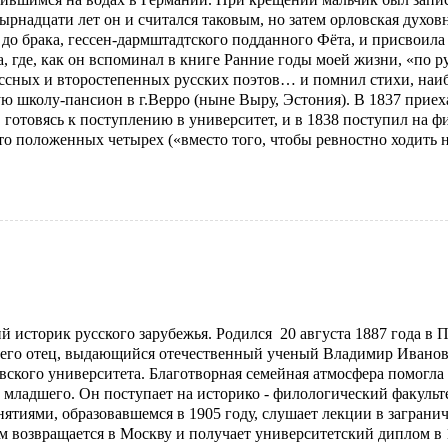
надцати лет он и считался таковым, но затем орловская духов
 до брака, гессен-дармштадтского подданного Фёта, и присвоила
, где, как он вспоминал в книге Ранние годы моей жизни, «по 
ссных и второстепенных русских поэтов… и помнил стихи, наи
ю школу-пансион в г.Верро (ныне Выру, Эстония). В 1837 приех
 готовясь к поступлению в университет, и в 1838 поступил на 
то положенных четырех («вместо того, чтобы ревностно ходить н
историк русского зарубежья. Родился 20 августа 1887 года в П
е его отец, выдающийся отечественный ученый Владимир Ивано
ского университета. Благотворная семейная атмосфера помогла
 младшего. Он поступает на историко - филологический факульт
нятиями, образовавшемся в 1905 году, слушает лекции в заграни
м возвращается в Москву и получает университетский диплом в 