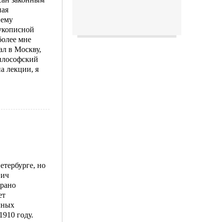
ная
 ему
рукописной
более мне
ал в Москву,
философский
а лекции, я
етербурге, но
вич
 рано
ет
чных
1910 году.