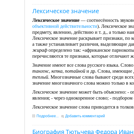
Лексическое значение
Лексическое значение
— соотнесённость звуков
объективной действительности
). Лексическое з
предмету, явлению, действию и т. д., а только 
Лексическое значение раскрывает признаки, по 
а также устанавливает различия, выделяющие дан
жираф
определено так: «африканское парнокопы
перечисляются те признаки, которые отличают 
Значение имеют все слова русского языка. Слово
тангенс
,
кепка
,
потайной
и др. Слова, имеющие 
теплый
. Многозначные слова бывают среди все
значение многозначного слова можно только в к
Лексическое значение может быть объяснено: - о
явления; - через однокоренное слово; - подборо
Лексическое значение слова приводится в толков
Подробнее...
Добавить комментарий
Биография Тютьчева Федора Ива