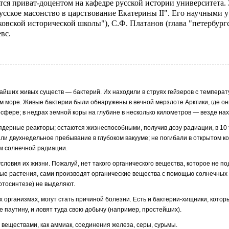
ится приват-доцентом на кафедре русской истории университета. 
сское масонство в царствование Екатерины II". Его научными 
вской исторической школы"), С.Ф. Платанов (глава "петербург
вс.
айших живых существ — бак­терий. Их находили в струях гейзеров с темпе­рат
ом море. Живые бактерии были обнаружены в вечной мерзлоте Арктики, где 
тмо­сфере; в недрах земной коры на глубине в не­сколько километров — везде н
дерные реакторы; остаются жиз­неспособными, получив дозу радиации, в 10 
 двухнедельное пребывание в глубоком вакууме; не погибали в открытом кос
м солнечной радиации.
условия их жизни. Пожалуй, нет такого органического вещества, которое не п
ные растения, сами производят органические вещества с помощью солнечных 
отосинтезе) не выделяют.
х организмах, могут стать причи­ной болезни. Есть и бактерии-хищники, кото
 паутину, и ловят туда свою добычу (например, простейших).
еществами, как аммиак, соедине­ния железа, серы, сурьмы.