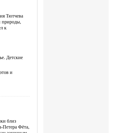
зия Тютчева
и природы,
ел к
ье. Детские
этов и
лки близ
а-Петера Фёта,
сан законным