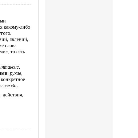
ями
их какому-либо
угого.
вий, явлений,
ие слова
и», то есть
интаксис
,
ыми
:
рукав
,
 конкретное
я звезда
.
, действия,