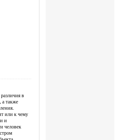
 различия в
 а также
ления.
т или к чему
и и
и человек
ыстром
бъекта,