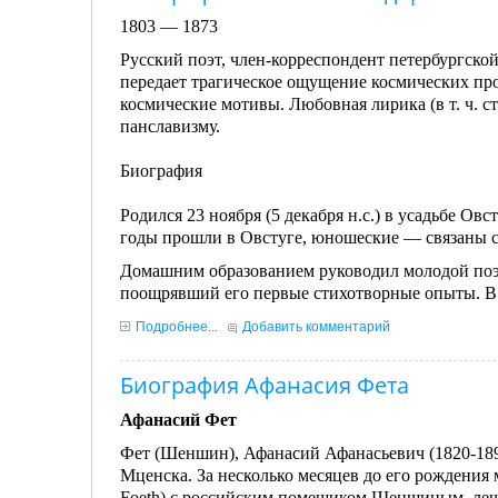
1803 — 1873
Русский поэт, член-корреспондент петербургско
передает трагическое ощущение космических пр
космические мотивы. Любовная лирика (в т. ч. с
панславизму.
Биография
Родился 23 ноября (5 декабря н.с.) в усадьбе О
годы прошли в Овстуге, юношеские — связаны 
Домашним образованием руководил молодой поэт
поощрявший его первые стихотворные опыты. В 
Подробнее...
Добавить комментарий
Биография Афанасия Фета
Афанасий Фет
Фет (Шеншин), Афанасий Афанасьевич (1820-1892)
Мценска. За несколько месяцев до его рождения 
Foeth) с российским помещиком Шеншиным, леч