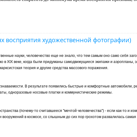
 восприятия художественной фотографии)
ственные науки, человечество еще не знало, что тем самым оно само себя заг
о в XIX веке, когда были придуманы самодвижущиеся экипажи и аэропланы, 
марксистская теория и другие средства массового поражения.
еузнаваемости. В результате появились быстрые и комфортные автомобили, 
аты, одноразовые носовые платки и коммунистические режимы.
странства (почему-то считавшееся "мечтой человечества") - если как-то и и
и вооружений в космосе, со слышным до сих пор грохотом развалилась самая