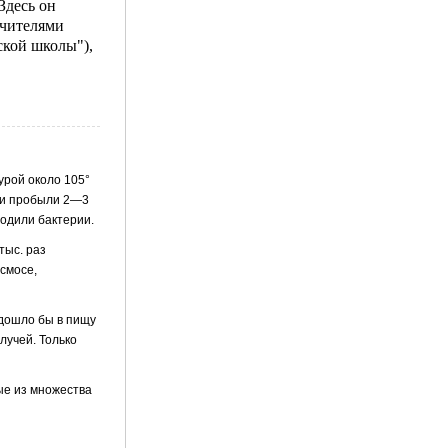
Здесь он
учителями
ской школы"),
урой около 105°
они пробыли 2—3
аходили бактерии.
тыс. раз
­мосе,
одошло бы в пищу
лучей. Только
рые из множества