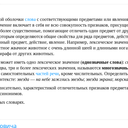
ой оболочки
слова
с соответствующими предметами или явлени
начение включает в себя не всю совокупность признаков, присущ
наиболее существенные, помогающие отличить один предмет от др
которым определяются общие свойства для ряда предметов, дейст
ный предмет, действие, явление. Например, лексическое значен
тное жвачное животное с очень длинной шеей и длинными ногам
жирафа от других животных.
 может иметь одно лексическое значение (
однозначные слова
):
с
два, три и более лексических значения, называются
многозначн
х самостоятельных
частей речи
, кроме числительных. Определить
онтексте:
звезда
—
на небе зажглись звезды
;
звезда экрана
;
морска
писательно, характеристикой отличительных признаков предмета
м синонимов.
ых словарях.
новича