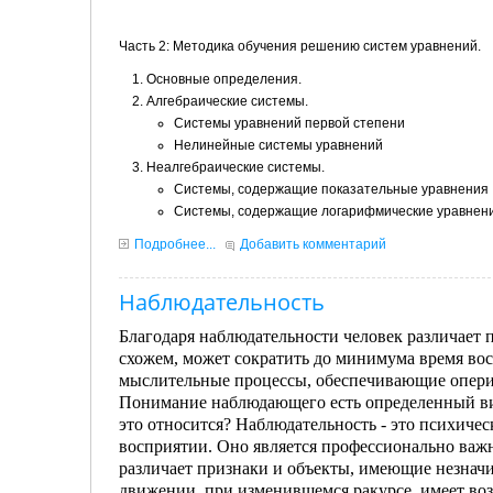
Часть 2: Методика обучения решению систем уравнений.
Основные определения.
Алгебраические системы.
Системы уравнений первой степени
Нелинейные системы уравнений
Неалгебраические системы.
Системы, содержащие показательные уравнения
Системы, содержащие логарифмические уравнен
Подробнее...
Добавить комментарий
Наблюдательность
Благодаря наблюдательности человек различает 
схожем, может сократить до минимума время вос
мыслительные процессы, обеспечивающие оперир
Понимание наблюдающего есть определенный вид 
это относится? Наблюдательность - это психиче
восприятии. Оно является профессионально важ
различает признаки и объекты, имеющие незначи
движении, при изменившемся ракурсе, имеет воз