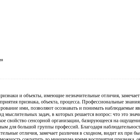
ия
признаки и объекты, имеющие незначительные отличия, замечает
приятия признака, объекта, процесса. Профессиональные знания,
ование ими, позволяют осознавать и понимать наблюдаемые яв
мыслительных задач, в которых решается вопрос: что это значи
ское свойство сенсорной организации, базирующееся на ощущени
ным для большой группы профессий. Благодаря наблюдательност
тельные отличия, замечает различия в сходном, видит их при б
можность сократить до минимума время восприятия признака, о