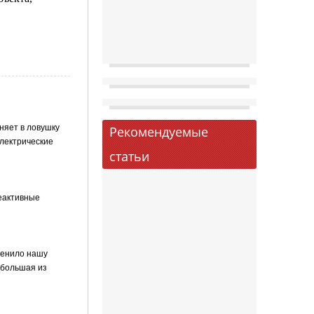
оняет в ловушку
Рекомендуемые
электрические
статьи
реактивные
зменило нашу
 большая из