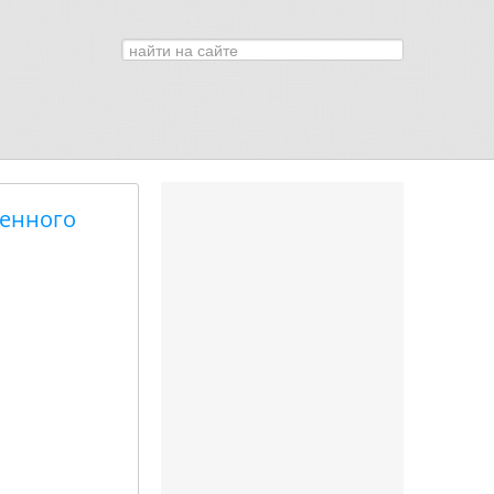
Искать...
0
венного