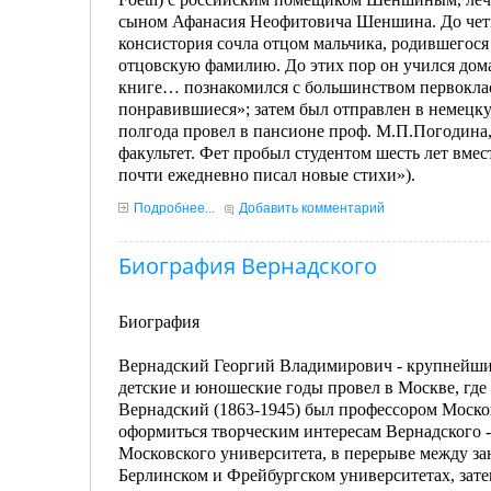
сыном Афанасия Неофитовича Шеншина. До четыр
консистория сочла отцом мальчика, родившегося
отцовскую фамилию. До этих пор он учился дома
книге… познакомился с большинством первокла
понравившиеся»; затем был отправлен в немецку
полгода провел в пансионе проф. М.П.Погодина,
факультет. Фет пробыл студентом шесть лет вмес
почти ежедневно писал новые стихи»).
Подробнее...
Добавить комментарий
Биография Вернадского
Биография
Вернадский Георгий Владимирович - крупнейший 
детские и юношеские годы провел в Москве, гд
Вернадский (1863-1945) был профессором Москов
оформиться творческим интересам Вернадского -
Московского университета, в перерыве между за
Берлинском и Фрейбургском университетах, зате