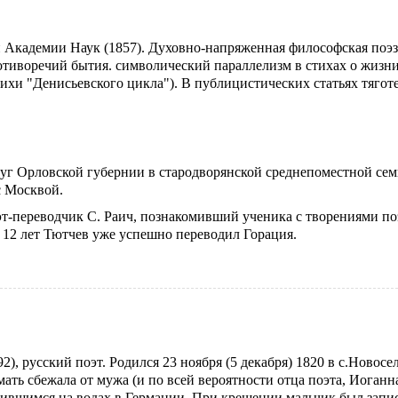
й Академии Наук (1857). Духовно-напряженная философская поэ
отиворечий бытия. символический параллелизм в стихах о жизн
тихи "Денисьевского цикла"). В публицистических статьях тягот
встуг Орловской губернии в стародворянской среднепоместной сем
с Москвой.
-переводчик С. Раич, познакомивший ученика с творениями по
12 лет Тютчев уже успешно переводил Горация.
, русский поэт. Родился 23 ноября (5 декабря) 1820 в с.Новосе
мать сбежала от мужа (и по всей вероятности отца поэта, Иоганн
ившимся на водах в Германии. При крещении мальчик был запи