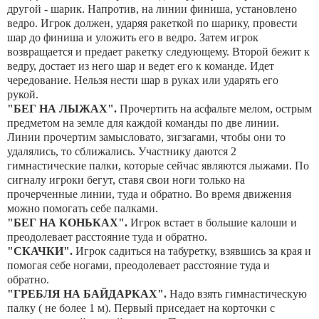
другой - шарик. Напротив, на линии финиша, установлено
ведро. Игрок должен, ударяя ракеткой по шарику, провести
шар до финиша и уложить его в ведро. Затем игрок
возвращается и предает ракетку следующему. Второй бежит к
ведру, достает из него шар и ведет его к команде. Идет
чередование. Нельзя нести шар в руках или ударять его
рукой.
"БЕГ НА ЛЫЖАХ".
Прочертить на асфальте мелом, острым
предметом на земле для каждой команды по две линии.
Линии прочертим замысловато, зигзагами, чтобы они то
удалялись, то сближались. Участнику даются 2
гимнастические палки, которые сейчас являются лыжами. По
сигналу игроки бегут, ставя свои ноги только на
прочерченные линии, туда и обратно. Во время движения
можно помогать себе палками.
"БЕГ НА КОНЬКАХ".
Игрок встает в большие калоши и
преодолевает расстояние туда и обратно.
"СКАЧКИ".
Игрок садиться на табуретку, взявшись за края и
помогая себе ногами, преодолевает расстояние туда и
обратно.
"ГРЕБЛЯ НА БАЙДАРКАХ".
Надо взять гимнастическую
палку ( не более 1 м). Первый приседает на корточки с