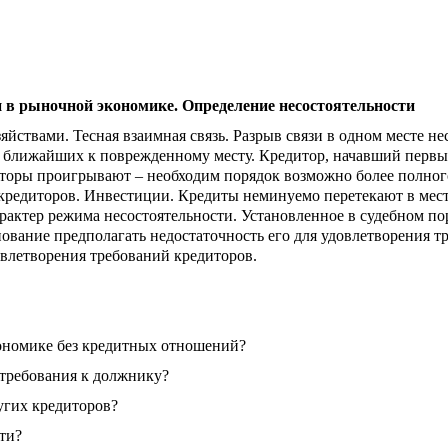
и в рыночной экономике. Определение несостоятельности
яйствами. Тесная взаимная связь. Разрыв связи в одном месте н
, ближайших к поврежденному месту. Кредитор, начавший первы
иторы проигрывают – необходим порядок возможно более полного
кредиторов. Инвестиции. Кредиты неминуемо перетекают в места
рактер режима несостоятельности. Установленное в судебном по
нование предполагать недостаточность его для удовлетворения т
овлетворения требований кредиторов.
ономике без кредитных отношений?
 требования к должнику?
угих кредиторов?
ти?