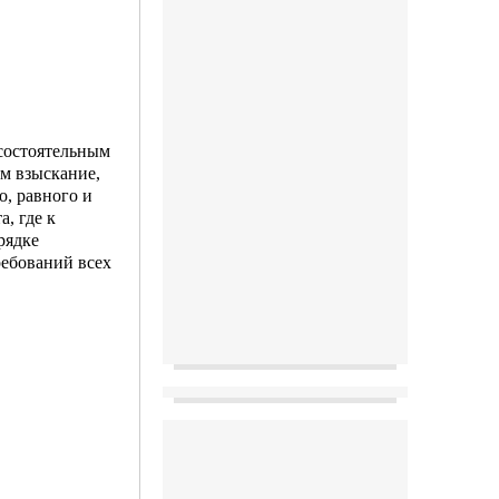
есостоятельным
м взыскание,
, равного и
, где к
рядке
ребований всех