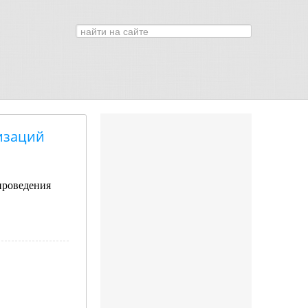
Искать...
0
изаций
проведения