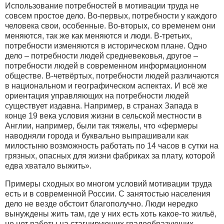
Использование потребностей в мотивации труда не
совсем простое дело. Во-первых, потребности у каждого
человека свои, особенные. Во-вторых, со временем они
меняются, так же как меняются и люди. В-третьих,
потребности изменяются в историческом плане. Одно
дело – потребности людей средневековья, другое –
потребности людей в современном информационном
обществе. В-четвёртых, потребности людей различаются
в национальном и географическом аспектах. И всё же
ориентация управляющих на потребности людей
существует издавна. Например, в странах Запада в
конце 19 века условия жизни в сельской местности в
Англии, например, были так тяжелы, что «фермеры
наводняли города и буквально выпрашивали как
милостыню возможность работать по 14 часов в сутки на
грязных, опасных для жизни фабриках за плату, которой
едва хватало выжить».
Примеры сходных во многом условий мотивации труда
есть и в современной России. С занятостью населения
дело не везде обстоит благополучно. Люди нередко
вынуждены жить там, где у них есть хоть какое-то жильё,
но нет работы на стагнирующих градообразующих