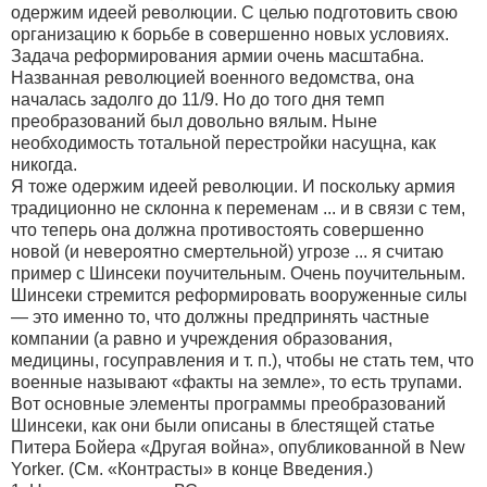
одержим идеей революции. С целью подготовить свою
организацию к борьбе в совершенно новых условиях.
Задача реформирования армии очень масштабна.
Названная революцией военного ведомства, она
началась задолго до 11/9. Но до того дня темп
преобразований был довольно вялым. Ныне
необходимость тотальной перестройки насущна, как
никогда.
Я тоже одержим идеей революции. И поскольку армия
традиционно не склонна к переменам ... и в связи с тем,
что теперь она должна противостоять совершенно
новой (и невероятно смертельной) угрозе ... я считаю
пример с Шинсеки поучительным. Очень поучительным.
Шинсеки стремится реформировать вооруженные силы
— это именно то, что должны предпринять частные
компании (а равно и учреждения образования,
медицины, госуправления и т. п.), чтобы не стать тем, что
военные называют «факты на земле», то есть трупами.
Вот основные элементы программы преобразований
Шинсеки, как они были описаны в блестящей статье
Питера Бойера «Другая война», опубликованной в New
Yorker. (См. «Контрасты» в конце Введения.)