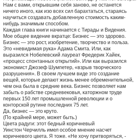
Нам с вами, открывшим себя заново, не останется
ничего иного, как изо всех сил барахтаться, стараясь
научиться создавать добавленную стоимость каким-
нибудь значимым способом.
Каждая глава книги начинается с Тирады и Видения.
Мое общее видение вкратце: Бизнес — это здорово.
Бизнес — это рост, изобретение, творчество и польза.
Это «невидимая рука» Адама Смита. Или, как
выразился Нобелевский лауреат Фредерик Хайек,
«процесс спонтанных открытий». Или как выразился
экономист Джозеф Шумпетер, «взрыв творческого
разрушения». В своем лучшем виде это создание
вещей, которые делают жизнь менее обременительной,
чем она была в средние века. Бизнес позволяет нам
забыть о рабстве средневековья, каторжном труде
первых 150 лет промышленной революции и о
конторской рутине последних 75 лет.
Да, бизнес — это круто.
(По крайней мере, может быть.)
Цвета радуги: этот бедный коричневый
Уинстон Черчилль имел особое мнение насчет
коричневого цвета. Я тоже. «Не хочу притворяться, -