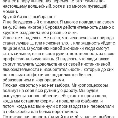
бизнес в пору нынешних перемен. В этот самый по-
настоящему волшебный, хотя и во многом пугающий,
момент.
Крутой бизнес: выбора нет
Я не безудержный оптимист. Я многое повидал на своем
веку. (Очень многое.) Суровая действительность давно с
хрустом раздавила мои розовые очки.
И все же я надеюсь. Не на то, что человеческая природа
станет лучше .... или исчезнет зло… или жадность уйдет с
лица земли. В условиях новой экономики люди смогут
стать сильнее, взяв в свои руки ответственность за свою
профессиональную жизнь. Я надеюсь, что люди также
смогут получать удовольствие от своей инстинктивной
любознательности и изобретательности, которые до сих
пор весьма эффективно подавляются бизнес-
образованием и корпорациями.
Плохая новость: у нас нет выбора. Микропроцессоры
возьмут на себя всю рутинную работу. Мы будем
вынуждены заново обрести себя, как это произошло,
когда мы оставили фермы и пришли на фабрики, и
потом, когда нас выкинули с производства и переселили
в небоскребы для белых воротничков.
Потрясающая новость (на мой взгляд): у нас нет выбора.