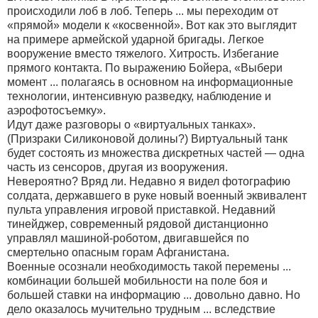
происходили лоб в лоб. Теперь ... мы переходим от
«прямой» модели к «косвенной». Вот как это выглядит
на примере армейской ударной бригады. Легкое
вооружение вместо тяжелого. Хитрость. Избегание
прямого контакта. По выражению Бойера, «Выбери
момент ... полагаясь в основном на информационные
технологии, интенсивную разведку, наблюдение и
аэрофотосъемку».
Идут даже разговоры о «виртуальных танках».
(Призраки Силиконовой долины?) Виртуальный танк
будет состоять из множества дискретных частей — одна
часть из сенсоров, другая из вооружения.
Невероятно? Вряд ли. Недавно я видел фотографию
солдата, державшего в руке новый военный эквивалент
пульта управления игровой приставкой. Недавний
тинейджер, современный рядовой дистанционно
управлял машиной-роботом, двигавшейся по
смертельно опасным горам Афганистана.
Военные осознали необходимость такой перемены ...
комбинации большей мобильности на поле боя и
большей ставки на информацию ... довольно давно. Но
дело оказалось мучительно трудным ... вследствие