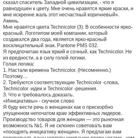
сказал спаситель Западной цивилизации, - что я
равнодушен к цвету. Мне очень нравятся яркие краски, и
мне искренне жаль этот несчастный коричневый».
Аминь.
Мне нравятся цвета Technicolor (3). В особенности ярко-
красный. Логотипом моей компании, который
создавался два года, является ярко-красный
восклицательный знак. Pantone PMS 032.
Я предпочитаю язык яркий и сочный, как Technicolor. Не
из вредности, а в силу голой логики.
Голая логика:
1. Настали времена Technicolor. (Несомненно.)
Поэтому…
2. Требуются соответствующие Technicolor -слова,
Technicolor -идеи и Technicolor -решения.
3. Что и требовалось доказать.
«Инициативы» - скучное слово
Я буду вести речь о женщинах как о прискорбно
упущенном непочатом крае эффективных лидеров.
Производство товаров для женщин — это рыночная
возможность №1. Я не склонен советовать вам
«поощрять инициативу женщин». Я предлагаю вам
перевернуть вашу чертову компанию вверх ногами - чем