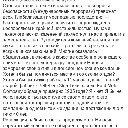
Сколько голов, столько и философов. Но вопросы
безопасности (международный терроризм) тревожат
всех. Глобализация имеет разные последствия —
благоприятный в целом результат сопровождается
беспорядком и крайней нестабильностью. Цунами
технологических изменений захлестнули нас и привели в
замешательство. Руководители компаний валятся, как
мухи — но не из-за плохой стратегии, а в результате
вскрывшихся махинаций. Многие оказались
обманутыми, включая, в качестве особенно вопиющего
примера, тех, кто доверял руководству Enron и
заморозил свои активы в пенсионном фонде компании.
Хотели бы вы поменяться местами со своим отцом?
Хотели бы вы тяжко работать 11 часов в день… на той
старой фабрике Веtlehem Streel или заводе Ford Motor
Company образца примерно 1935 года? Я - нет. Я бы не
хотел поменяться местами со своим отцом, с его
потогонной конторской работой, в одной и той же
компании, в одном и том же здании на протяжении д-о-л-
г-и-х 40 лет.
Революция рабочего места продолжается. Ни один
нормальный человек не собирается проработать всю