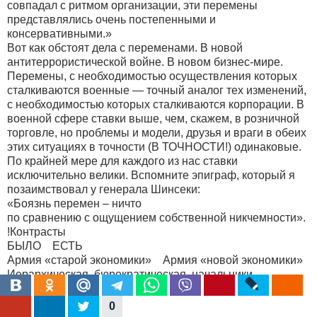
совпадал с ритмом организации, эти перемены
представлялись очень постепенными и
консервативными.»
Вот как обстоят дела с переменами. В новой
антитеррористической войне. В новом бизнес-мире.
Перемены, с необходимостью осуществления которых
сталкиваются военные — точный аналог тех изменений,
с необходимостью которых сталкиваются корпорации. В
военной сфере ставки выше, чем, скажем, в розничной
торговле, но проблемы и модели, друзья и враги в обеих
этих ситуациях в точности (В ТОЧНОСТИ!) одинаковые.
По крайней мере для каждого из нас ставки
исключительно велики. Вспомните эпиграф, который я
позаимствовал у генерала Шинсеки:
«Боязнь перемен – ничто
по сравнению с ощущением собственной никчемности».
!Контрасты
БЫЛО ЕСТЬ
Армия «старой экономики» Армия «новой экономики»
Иерархическая, бюрократическая, начальники
Плоская, децентрализованная, минимум начальства
Медленно, но надежно Быстро и надежно
0
Тяжелое и потому смертельное оружие Легкое, но не