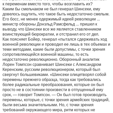
к переменам вместо того, чтобы возглавить их?
Каким бы смельчаком не был генерал Шинсеки, ему
довелось ощутить, что такое быть недостаточно смелым.
Его босс, не менее одержимый идеей революции ...
министр обороны Донзльд Рамсфельд ... пришел к
выводу, что Шинсеки все же является ставленником
воинствующей бюрократии, и отстранил его от дел.
Как поясняет Бойер, генерал «пытался сдерживать ход
военной революции и проводил ее лишь в тех объемах и
теми методами, какие были допустимы, с точки зрения
сопротивляющейся военной машины, то есть
недостаточно революционно. Оборонный аналитик
Лорен Томпсон сравнивает Шинсеки с Александром
Керенским, русским революционером, который был
свергнут большевиками. «Шинсеки олицетворял собой
перемены прежнего образца, тогда как требовались
более радикальные преобразования, которые он был
просто не в состоянии произвести в отпущенный ему
срок, — говорит Томпсон. — Он был готов производить
перемены, которые, с точки зрения армейских традиций,
были весьма значительными. Но, с точки зрения
требований окружающего мира, ритм которых не