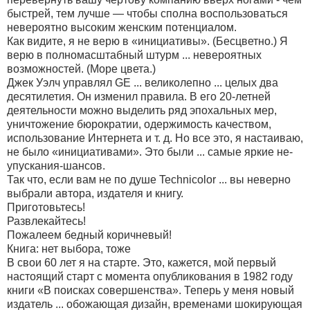
быстрей, тем лучше — чтобы сполна воспользоваться
невероятно высоким женским потенциалом.
Как видите, я не верю в «инициативы». (Бесцветно.) Я
верю в полномасштабный штурм ... невероятных
возможностей. (Море цвета.)
Джек Уэлч управлял GЕ ... великолепно ... целых два
десятилетия. Он изменил правила. В его 20-летней
деятельности можно выделить ряд эпохальных мер,
уничтожение бюрократии, одержимость качеством,
использование Интернета и т. д. Но все это, я настаиваю,
не было «инициативами». Это были ... самые яркие не-
упускания-шансов.
Так что, если вам не по душе Technicolor ... вы неверно
выбрали автора, издателя и книгу.
Приготовьтесь!
Развлекайтесь!
Пожалеем бедный коричневый!
Книга: нет выбора, тоже
В свои 60 лет я на старте. Это, кажется, мой первый
настоящий старт с момента опубликования в 1982 году
книги «В поисках совершенства». Теперь у меня новый
издатель ... обожающая дизайн, временами шокирующая