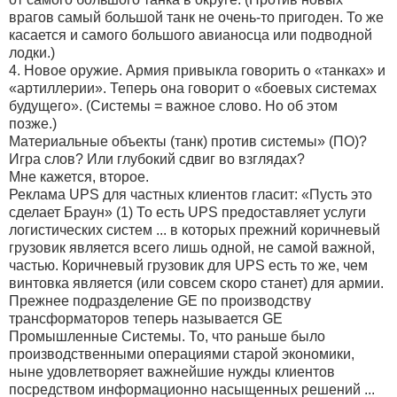
врагов самый большой танк не очень-то пригоден. То же
касается и самого большого авианосца или подводной
лодки.)
4. Новое оружие. Армия привыкла говорить о «танках» и
«артиллерии». Теперь она говорит о «боевых системах
будущего». (Системы = важное слово. Но об этом
позже.)
Материальные объекты (танк) против системы» (ПО)?
Игра слов? Или глубокий сдвиг во взглядах?
Мне кажется, второе.
Реклама UPS для частных клиентов гласит: «Пусть это
сделает Браун» (1) То есть UPS предоставляет услуги
логистических систем ... в которых прежний коричневый
грузовик является всего лишь одной, не самой важной,
частью. Коричневый грузовик для UPS есть то же, чем
винтовка является (или совсем скоро станет) для армии.
Прежнее подразделение GЕ по производству
трансформаторов теперь называется GЕ
Промышленные Системы. То, что раньше было
производственными операциями старой экономики,
ныне удовлетворяет важнейшие нужды клиентов
посредством информационно насыщенных решений ...