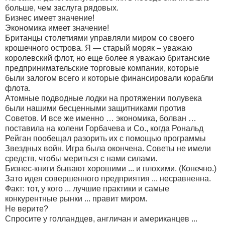
больше, чем заслуга рядовых.
Бизнес имеет значение!
Экономика имеет значение!
Британцы столетиями управляли миром со своего
крошечного острова. Я — старый моряк – уважаю
королевский флот, но еще более я уважаю британские
предпринимательские торговые компании, которые
были залогом всего и которые финансировали корабли
флота.
Атомные подводные лодки на протяжении полувека
были нашими бесценными защитниками против
Советов. И все же именно … экономика, болван …
поставила на колени Горбачева и Со., когда Рональд
Рейган пообещал разорить их с помощью программы
Звездных войн. Игра была окончена. Советы не имели
средств, чтобы мериться с нами силами.
Бизнес-книги бывают хорошими ... и плохими. (Конечно.)
Зато идея совершенного предприятия ... несравненна.
Факт: тот, у кого ... лучшие практики и самые
конкурентные рынки ... правит миром.
Не верите?
Спросите у голландцев, англичан и американцев ...