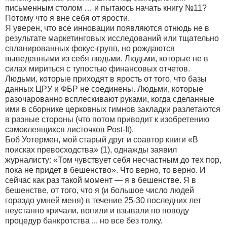
письменным столом … и пытаюсь начать книгу №11?
Потому что я вне себя от ярости.
Я уверен, что все инновации появляются отнюдь не в
результате маркетинговых исследований или тщательно
спланированных фокус-групп, но рождаются
выведенными из себя людьми. Людьми, которые не в
силах мириться с тупостью финансовых отчетов.
Людьми, которые приходят в ярость от того, что базы
данных ЦРУ и ФБР не соединены. Людьми, которые
разочарованно всплескивают руками, когда сделанные
ими в сборнике церковных гимнов закладки разлетаются
в разные стороны (что потом приводит к изобретению
самоклеящихся листочков Роst-It).
Боб Уотермен, мой старый друг и соавтор книги «В
поисках превосходства» (1), однажды заявил
журналисту: «Том чувствует себя несчастным до тех пор,
пока не придет в бешенство». Что верно, то верно. И
сейчас как раз такой момент — я в бешенстве. Я в
бешенстве, от того, что я (и большое число людей
гораздо умней меня) в течение 25-30 последних лет
неустанно кричали, вопили и взывали по поводу
процедур банкротства ... но все без толку.