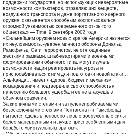
поддержки государства, но использующих невероятные
возможности компьютеров, отравляющих веществ,
воздушного транспорта и даже портативного ядерного
оружия, оказывается способным воспользоваться
огромной уязвимостью современного открытого
общества.» — Time, 9 сентября 2002 года.
«Сильнейшим оружием новых врагов Америки является
их неуловимость, -уверен министр обороны Дональд
Рамсфельд. Сети террористов, не отягощенные
жесткими рамками, штаб-квартирами и военными
формированиями обычного типа, могут изучать
возможности нации реагировать на угрозы и
приспосабливаться к ним для подготовки новой атаки…
Аль-Каида… имеет лидеров, бюджет и механизм
командования и подтвердила свою способность к
нанесению большого ущерба, и ее не атакуешь в
обычном сражении.
За кирпичными стенами и за пуленепробиваемыми
безосколочными стеклами Пентагона г-н Рамсфельд
пытается сделать неповоротливые вооруженные силы
более маневренными и лучше приспособленными для
борьбы с «виртуальным врагом».
«Обычными методами нам не справиться, — сказал он.