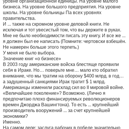
уровне организационной единицы. На уровне малого
бизнеса. На уровне большого предприятия. На уровне
школы. На уровне больницы Па всех уровнях
правительства.
И ... также на скромном уровне деловой книги. Не
исключая и тот увесистый том, что вы держите в руках.
Мне не было необходимости писать эту книгу. И все же ...
я должен был ее написать (Помните: чертовски взбешён.
Не намерен больше этого терпеть.)
У меня не было выбора.
Значение книг «о бизнесе»
В 2003 году американские войска блестяще проявили
себя в Ираке. Но… поверьте мне… мало кто обратил
внимание, что мы тратим на оборону $400 млрд. в год…
а задушенный санкциями Ирак тратит $ 1 млрд.
Американцы изменили расклад сил во II мировой войне.
«Величайшее поколение»? Возможно. (Лично я
предпочитаю плохо финансируемых революционеров
времен Джорджа Вашингтона). То есть ... крупнейший
производитель вооружений ... за счет крупнейшей
экономики?
Именно.
На самом деле: заслуга рабочих в победе значительно