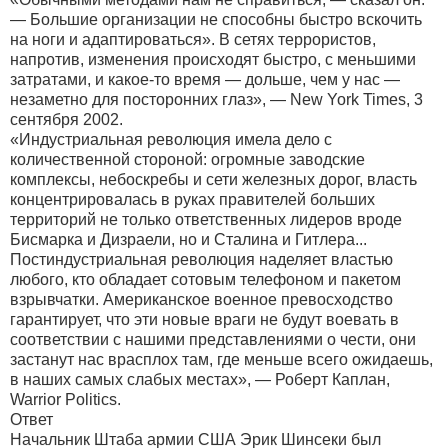
— Большие организации не способны быстро вскочить
на ноги и адаптироваться». В сетях террористов,
напротив, изменения происходят быстро, с меньшими
затратами, и какое-то время — дольше, чем у нас —
незаметно для посторонних глаз», — New York Times, 3
сентября 2002.
«Индустриальная революция имела дело с
количественной стороной: огромные заводские
комплексы, небоскребы и сети железных дорог, власть
концентрировалась в руках правителей больших
территорий не только ответственных лидеров вроде
Бисмарка и Дизраели, но и Сталина и Гитлера...
Постиндустриальная революция наделяет властью
любого, кто обладает сотовым телефоном и пакетом
взрывчатки. Американское военное превосходство
гарантирует, что эти новые враги не будут воевать в
соответствии с нашими представлениями о чести, они
застанут нас врасплох там, где меньше всего ожидаешь,
в наших самых слабых местах», — Роберт Каплан,
Warrior Politics.
Ответ
Начальник Штаба армии США Эрик Шинсеки был