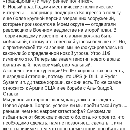
«традициями») и «внутренней политике».
6. Новый враг. Годами местнические политические
интересы — например, поддержка Конгресса в пользу
еще более крупной версии вчерашних вооружений,
которые производятся в Моем округе — отодвигали
революцию в Военном ведомстве на второй план. В
теории каждому известно, что армия должна быть
мобильной, потому что советской угрозы больше нет. Но,
с практической точки зрения, мы не фокусировались на
какой-либо определенной новой угрозе. Утро 11/9
изменило это. Теперь мы знаем генотип нового врага:
фанатичный, неуловимый, виртуальный.
А «прелести» конкуренции! FedEx хороша, как она есть,
в изрядной степени, потому что UPS (и DHL, и Ryder
System и т. д.) также хороши, как они есть. То же самое
относится к Армии США и ее борьбе с Аль-Каидой.
Ставки
Мы довольно хорошо знаем, как должна выглядеть
Новая Армия. Вопрос: успеем ли мы пройти такой путь ...
раньше, чем нас накроет катастрофа? Сможем ли
избавиться от бюрократического болота, которое то, что
необходимо сделать, нам не позволяет... сделать ... или
же ограничимся тем, что попытаемся «приспособиться»