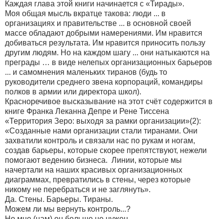
Каждая глава этой книги начинается с «Тирады».
Моя общая мысль вкратце такова: люди ... в
организациях и правительстве ... в основной своей
массе обладают добрыми намерениями. Им нравится
добиваться результата. Им нравится приносить пользу
другим людям. Но на каждом шагу ... они натыкаются на
преграды … в виде нелепых организационных барьеров
... и самомнения маленьких тиранов (будь то
руководители среднего звена корпораций, командиры
полков в армии или директора школ).
Красноречивое высказывание на этот счёт содержится в
книге Франка Леканна Депре и Рене Тиссена
«Территория Зеро: выходя за рамки организации»(2):
«Созданные нами организации стали тиранами. Они
захватили контроль и связали нас по рукам и ногам,
создав барьеры, которые скорее препятствуют, нежели
помогают ведению бизнеса. Линии, которые мы
начертали на наших красивых организационных
диаграммах, превратились в стены, через которые
никому не перебраться и не заглянуть».
Да. Стены. Барьеры. Тираны.
Можем ли мы вернуть контроль...?
Но мне (нам) он больше не нужен