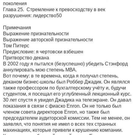
поколения
Глава 25. Cтремление к превосходству в век
разрушения: лидерство50
Примечания
Выражение признательности
Выражение авторской признательности
Том Питерс
Предисловие: я чертовски взбешен
Притворство декана
В 2002 году я пытался (безуспешно) убедить Стэнфорд
аннулировать мою степень МВА.
Вот почему: в те времена, когда я получал степень,
деканом бизнес-школы был Роббер Джадик. Он являлся
также профессором по бухгалтерскому учёту и, будучи
студентом, я посещал его углубленный лекционный курс.
30 лет спустя я увидел Джадика на телеэкране. Он давал
показания в связи с фиаско Еnron. Он не только был
членом совета директоров Еnron, но также был
председателем аудиторской комиссии. Тем не менее, он
заявлял, что понятия не имел о всех тех странных
махинациях, которые привели к крушению компании.