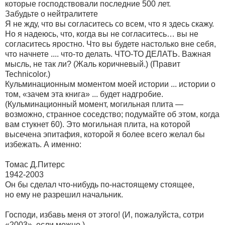
которые господствовали последние 500 лет.
Забудьте о нейтралитете
Я не жду, что вы согласитесь со всем, что я здесь скажу.
Но я надеюсь, что, когда вы не согласитесь… вы не
согласитесь яростно. Что вы будете настолько вне себя,
что начнете .... что-то делать. ЧТО-ТО ДЕЛАТЬ. Важная
мысль, не так ли? (Жаль коричневый.) (Правит
Technicolor.)
Кульминационным моментом моей истории ... истории о
том, «зачем эта книга» ... будет надгробие.
(Кульминационный момент, могильная плита —
возможно, странное соседство; подумайте об этом, когда
вам стукнет 60). Это могильная плита, на которой
высечена эпитафия, которой я более всего желал бы
избежать. А именно:
Томас Д.Питерс
1942-2003
Он бы сделал что-нибудь по-настоящему стоящее,
но ему не разрешил начальник.
Господи, избавь меня от этого! (И, пожалуйста, сотри
«2003», если можно.)