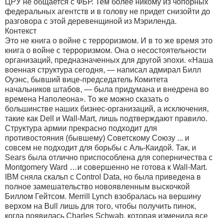
ЦРУ не общается с ФБР. Тем более никому из чопорных
федеральных агентств и в голову не придет снизойти до
разговора с этой деревенщиной из Мэриленда.
Контекст
Это не книга о войне с терроризмом. И в то же время это
книга о войне с терроризмом. Она о несостоятельности
организаций, предназначенных для другой эпохи. «Наша
военная структура сегодня, — написал адмирал Билл
Оуэнс, бывший вице-председатель Комитета
начальников штабов, — была придумана и внедрена во
времена Наполеона». То же можно сказать о
большинстве наших бизнес-организаций, а исключения,
такие как Dell и Wall-Mart, лишь подтверждают правило.
Структура армии прекрасно подходит для
противостояния (бывшему) Советскому Союзу ... и
совсем не подходит для борьбы с Аль-Каидой. Так, и
Sеагs была отлично приспособлена для соперничества с
Montgomery Ward …и совершенно не готова к Wall-Mart.
IBM сняла скальп с Control Data, но была приведена в
полное замешательство новоявленным выскочкой
Биллом Гейтсом. Merrill Lynch взобралась на вершину
верхом на Bull лишь для того, чтобы получить пинок,
когда появилась Charles Schwab, которая изменила все