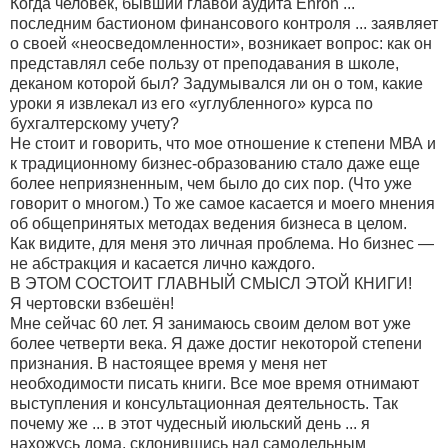
Когда человек, бывший главой аудита Еnron ...
последним бастионом финансового контроля ... заявляет
о своей «неосведомленности», возникает вопрос: как он
представлял себе пользу от преподавания в школе,
деканом которой был? Задумывался ли он о том, какие
уроки я извлекал из его «углубленного» курса по
бухгалтерскому учету?
Не стоит и говорить, что мое отношение к степени МВА и
к традиционному бизнес-образованию стало даже еще
более неприязненным, чем было до сих пор. (Что уже
говорит о многом.) То же самое касается и моего мнения
об общепринятых методах ведения бизнеса в целом.
Как видите, для меня это личная проблема. Но бизнес —
не абстракция и касается лично каждого.
В ЭТОМ СОСТОИТ ГЛАВНЫЙ СМЫСЛ ЭТОЙ КНИГИ!
Я чертовски взбешён!
Мне сейчас 60 лет. Я занимаюсь своим делом вот уже
более четверти века. Я даже достиг некоторой степени
признания. В настоящее время у меня нет
необходимости писать книги. Все мое время отнимают
выступления и консультационная деятельность. Так
почему же ... в этот чудесный июльский день ... я
нахожусь дома, склонившись над самодельным