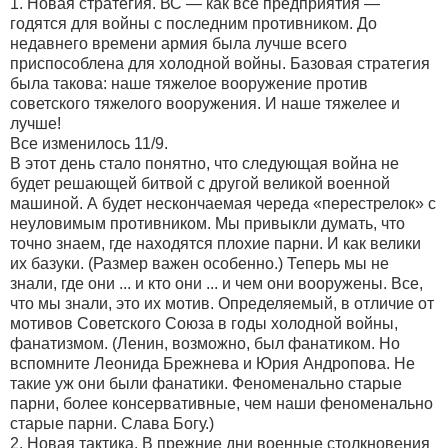
1. Новая стратегия. ВС — как все предприятия —
годятся для войны с последним противником. До
недавнего времени армия была лучше всего
приспособлена для холодной войны. Базовая стратегия
была такова: наше тяжелое вооружение против
советского тяжелого вооружения. И наше тяжелее и
лучше!
Все изменилось 11/9.
В этот день стало понятно, что следующая война не
будет решающей битвой с другой великой военной
машиной. А будет нескончаемая череда «перестрелок» с
неуловимым противником. Мы привыкли думать, что
точно знаем, где находятся плохие парни. И как велики
их базуки. (Размер важен особенно.) Теперь мы не
знали, где они ... и кто они ... и чем они вооружены. Все,
что мы знали, это их мотив. Определяемый, в отличие от
мотивов Советского Союза в годы холодной войны,
фанатизмом. (Ленин, возможно, был фанатиком. Но
вспомните Леонида Брежнева и Юрия Андропова. Не
такие уж они были фанатики. Феноменально старые
парни, более консервативные, чем наши феноменально
старые парни. Слава Богу.)
2. Новая тактика. В прежние дни военные столкновения