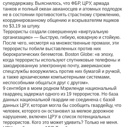
супердержаву. Выяснилось, что ФБР, ЦРУ, армада
танков и полный океан авианосцев и атомных подлодок
не в состоянии противостоять страстному стремлению,
координированному общению и вскрывателям ящиков
по $3,19 за штуку.
Террористы создали совершенную «виртуальную
организацию» — быструю, гибкую, коварную и стойкую.
После чего, несмотря на множественные промахи, эти
террористы побили выставленных против них
бюрократических бегемотов. Воston Globe: «в эпоху,
когда террористы используют спутниковые телефоны и
закодированную электронную почту, американские
спецслужбы вооружились против них бумагой и ручкой,
а также архаическими компьютерными системами,
неспособными общаться друг с другом».
9 сентября в моем родном Мэриленде национальный
гвардеец задержал одного из 19 террористов. Но база
данных национальной гвардии не соединена с базой
данных ЦРУ, которая могла бы сообщить гвардейцу, что
человек, которого он остановил за мелкое дорожное
нарушение, включен ЦРУ в список потенциальных
террористов. Кого это может удивить? Только не меня.