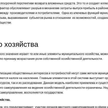
госрочной перспективе возврата вложенных средств. Это то и создает иллю
ктор обусловливает разрыв в механизме затраты-выпуск-прибыль в районе
между производителями и потребителями. Одна из ключевых функций муни
зрыва, выравнивании субъектов рынка в отношении их возможностей, создан
бществе.
о хозяйства
тного значения играют те или иные элементы муниципального хозяйства, мож
 по признаку возрастания роли собственной хозяйственной деятельности.
еализацию общественных интересов и потребностей несут сами жители муниц
ются налоги на население. Главным элементом в этой системе выступает ор
сурсов, так и их расходование. Данная модель наиболее приемлема и сущес
ного самоуправления на ведение хозяйственной деятельности ограничены. Не
самоуправление, восполняется государством.
яйства.
м, что предусматривает участие органов местного самоуправления в сфере