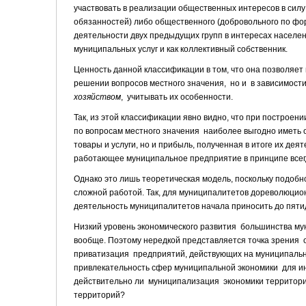
участвовать в реализации общественных интересов в силу
обязанностей) либо общественного (добровольного по фо
деятельности двух предыдущих групп в интересах населе
муниципальных услуг и как коллективный собственник.
Ценность данной классификации в том, что она позволяет 
решении вопросов местного значения, но и в зависимости
хозяйством
, учитывать их особенности.
Так, из этой классификации явно видно, что при постро
по вопросам местного значения наиболее выгодно иметь 
товары и услуги, но и прибыль, полученная в итоге их де
работающее муниципальное предприятие в принципе всегд
Однако это лишь теоретическая модель, поскольку подоб
сложной работой. Так, для муниципалитетов дореволюцион
деятельность муниципалитетов начала приносить до пяти
Низкий уровень экономического развития большинства м
вообще. Поэтому нередкой представляется точка зрения о
приватизация предприятий, действующих на муниципальн
привлекательность сфер муниципальной экономики для инв
действительно ли муниципализация экономики территор
территорий?