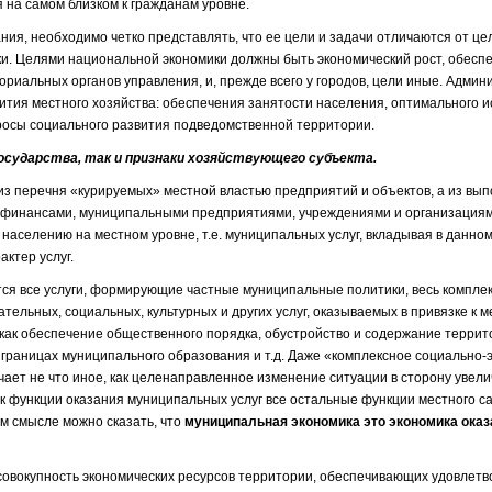
 на самом близком к гражданам уровне.
ния, необходимо четко представлять, что ее цели и задачи отличаются от це
ки. Целями национальной экономики должны быть экономический рост, обесп
риальных органов управления, и, прежде всего у городов, цели иные. Админ
тия местного хозяйства: обеспечения занятости населения, оптимального 
просы социального развития подведомственной территории.
государства, так и признаки хозяйствующего субъекта.
з перечня «курируемых» местной властью предприятий и объектов, а из вы
 финансами, муниципальными предприятиями, учреждения­ми и организациям
 населению на местном уровне, т.е. муниципальных услуг, вкладывая в данно
ктер услуг.
тся все услуги, формирующие частные муниципальные политики, весь компле
тельных, социальных, культурных и других услуг, оказываемых в привязке к м
 как обеспечение общественного порядка, обустройство и содержание террит
в границах муниципального образования и т.д. Даже «комплексное социально-
чает не что иное, как целенаправленное изменение ситуации в сто­рону увел
к функции оказания муниципальных услуг все остальные функции местного с
м смысле можно сказать, что
муниципальная экономика это экономика оказ
овокуп­ность экономических ресурсов территории, обеспечивающих удовлетв