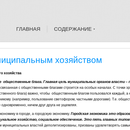
ГЛАВНАЯ
СОДЕРЖАНИЕ
ниципальным хозяйством
го хозяйства
е
общественные блага. Главная цель муниципальных органов власти –
связанная с общественными благами строится на особых началах. С точки зр
ственного блага) важно, чтобы общественным благом пользовался каждый, а 
никому. (например, пользование светофором, частными дорогами). Т.е. общес
все одновременно, ничем друг друга не ущемляя.
кономику в городе, а городскую экономику.
Городская экономика это образо
мунальное хозяйство, социальное обеспечение. Это
пять главных типов
сти муниципальных властей деполитизированы, призваны удовлетворять сам