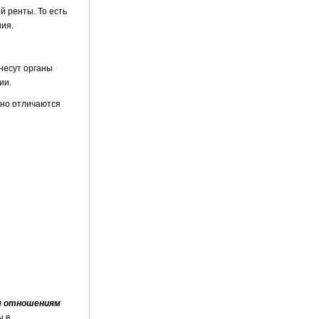
й ренты. То есть
ия.
несут органы
ии.
зно отличаются
м отношениям
ы в