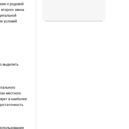
зию о родовой
 второго звена
ципальной
ие условий
но выделить
ипального
ган местного
твует в наиболее
достаточность
 использования