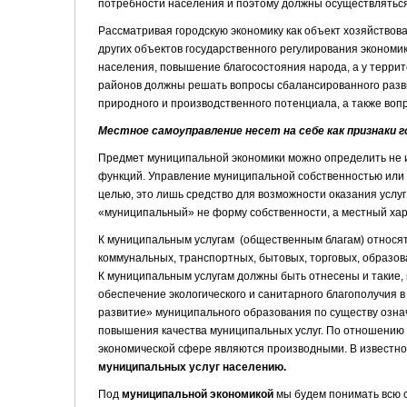
потребности населения и поэтому должны осуществляться
Рассматривая городскую экономику как объект хозяйствова
других объектов государственного регулирования экономи
населения, повышение благосостояния народа, а у террито
районов должны решать вопросы сбалансированного разви
природного и производственного потенциала, а также во
Местное самоуправление несет на себе как признаки 
Предмет муниципальной экономики можно определить не и
функций. Управление муниципальной собст­венностью или
целью, это лишь средство для возмож­ности оказания услуг
«муниципальный» не форму собственности, а местный хара
К муниципальным услугам (общественным благам) отно­ся
коммунальных, транспортных, бытовых, торговых, об­разова
К муниципальным услугам должны быть от­несены и такие,
обеспечение экологического и санитарного благо­получия 
развитие» муниципального образования по суще­ству озна
повышения качества муниципальных услуг. По отношению 
экономической сфере являются производ­ными. В известно
муниципальных услуг населению.
Под
муниципальной экономикой
мы будем понимать всю с