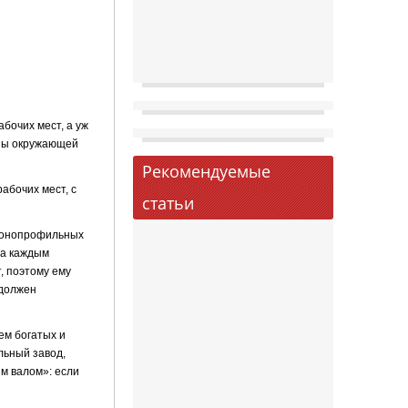
бочих мест, а уж
аны окружающей
Рекомендуемые
абочих мест, с
статьи
. монопрофильных
ра каждым
т, поэтому ему
 должен
ем богатых и
льный завод,
м валом»: если