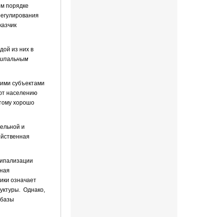
ом порядке
регулирования
казчик
дой из них в
ципальным
щими субъектами
уют населению
этому хорошо
тельной и
яйственная
ципализации
ьная
ики означает
руктуры. Однако,
 базы