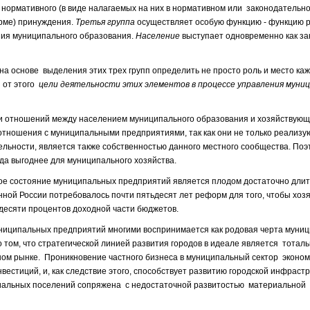
 нормативного (в виде налагаемых на них в нормативном или законодательн
рме) принуждения.
Третья группа
осуществляет особую функцию - функцию 
ния муниципального образования.
Население
выступает одновременно как за
на основе выделения этих трех групп определить не просто роль и место каж
 от этого
цели деятельности этих элементов в процессе управления муни
ении отношений между населением муниципального образования и хозяйствую
отношения с муниципальными предприятиями, так как они не только реализ
ятельности, является также собственностью данного местного сообщества. По
а выгоднее для муниципального хозяйства.
ное состояние муниципальных предприятий является плодом достаточно дли
ной России потребовалось почти пятьдесят лет реформ для того, чтобы хоз
десяти процентов доходной части бюджетов.
униципальных предприятий многими воспринимается как родовая черта муни
 том, что стратегической линией развития городов в идеале является тотал
ом рынке. Проникновение частного бизнеса в муниципальный сектор эконом
естиций, и, как следствие этого, способствует развитию городской инфраст
иальных поселений сопряжена с недостаточной развитостью материальной