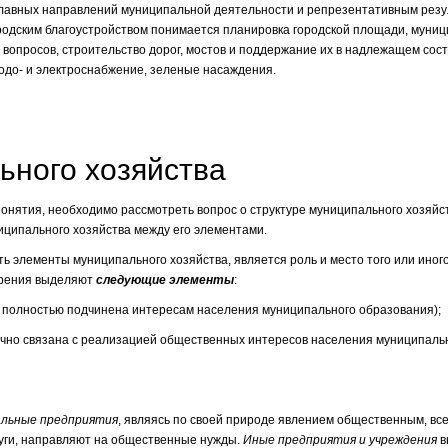
з главных направлений муниципальной деятельности и репрезентативным рез
ородским благоустройством понимается планировка городской площади, муни
вопросов, строительство дорог, мостов и поддержание их в надлежащем сос
водо- и электроснабжение, зеленые насаждения.
ьного хозяйства
онятия, необходимо рассмотреть вопрос о структуре муниципального хозяйс
иципального хозяйства между его элементами.
 элементы муниципального хозяйства, является роль и место того или иног
зрения выделяют
следующие элементы
:
ь полностью подчинена интересам населения муниципального образования);
тично связана с реализацией общественных интересов населения муниципаль
льные предприятия
, являясь по своей природе явлением общественным, все
луги, направляют на общественные нужды.
Иные предприятия и учреждения
в