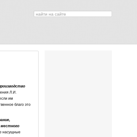
Искать...
0
 производство
ения Л.И.
если им
твенное благо это
вание,
 местного
ые насущные