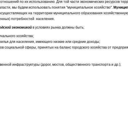
отношений по их использованию. Для той части экономических ресурсов тер
власти, мы будем использовать понятия "муниципальное хозяйство".
Муници
, осуществляющих на территории муниципального образования хозяйственную
венных) потребностей населения.
одской экономикой
в условиях рынка должны быть:
ального хозяйства;
жилья для населения, имеющего низкие или средние доходы;
в социальной сферы, принятых на баланс городского хозяйства от предприя
енной инфраструктуры (дорог, мостов, общественного транспорта и др.);