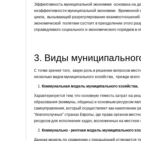
Эффективность муниципальной экономики основана на дол
неэффективности муниципальной экономики. Временной фа
цикла, вызывающий разрегулирование взаимоотношений 
экономической политкии состоит в преодолении этого ра
справедливого социального и экономического порядков в о
3. Виды муниципальног
С точки зрения того, какую роль в решении вопросов мес
несколько видов муниципального хозяйства, прежде всего
Коммунальная модель муниципального хозяйства.
Характеризуется тем, что основную тяжесть затрат на р
образования (коммуны, общины) и основным ресурсом явля
самоуправления, который осуществляет как накопление ре
“благополучных” странах Европы, где права органов мест
ресурсов для исполнения задач, возложенных на местное 
Коммунально - рентная модель муниципального хоз
Данная модель по сравнению с предыдущей отличается те