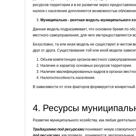
ресурсов территории и в ее развитии через предоставлен
налоги с населения дополняются возможностью обложения
Муниципально - рентная модель муниципального хо
Данная модель подразумевает, что основное бремя по об
местного самоуправления, для чего им предоставляется 
Безусловно, та или иная модель не существуют в чистом в
друг от друга. Существование той или иной модели зависи
Объем компетенции органов местного самоуправлени
Наличие и характер основных ресурсов территории.
Наличие квалифицированных кадров в органах местно
Налогоспособность населения.
В зависимости от этих факторов формируется конкретный 
4. Ресурсы муниципаль
Развитие муниципального хозяйства, как любая деятельно
Традиционно под
ресурсами
понимают некую совокупност
под ресурсами
,
как правило, понимаются материальные и