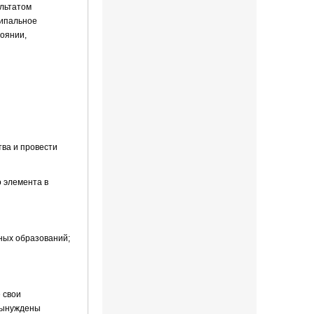
ультатом
ципальное
тоянии,
тва и провести
о элемента в
ных образований;
 свои
ынуждены