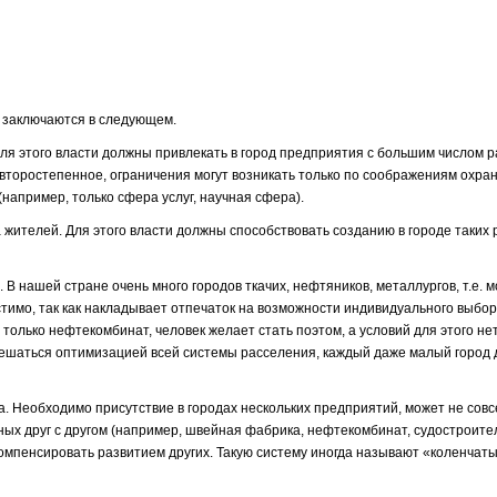
заключаются в следующем.
Для этого власти должны привлекать в город предприятия с большим числом ра
о второстепенное, ограничения могут возникать только по соображениям охр
например, только сфера услуг, научная сфера).
жителей. Для этого власти должны способствовать созданию в городе таких р
. В нашей стране очень много городов ткачих, нефтяников, металлургов, т.е
устимо, так как накладывает отпечаток на возможности индивидуального выбо
е только нефтекомбинат, человек желает стать поэтом, а условий для этого не
решаться оптимизацией всей системы расселения, каждый даже малый город
. Необходимо присутствие в городах нескольких предприятий, может не совс
нных друг с другом (например, швейная фабрика, нефтекомбинат, судостроите
омпенсировать развитием других. Такую систему иногда называют «коленчаты