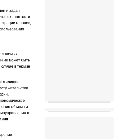
лей и задач
ечение занятости
истрации городов,
использования
полняемых
и не может быть
м случае в термин
кс жилищно-
есту жительства.
ории,
экономическое
ичения объема и
амоуправления в
ания
оре­ние