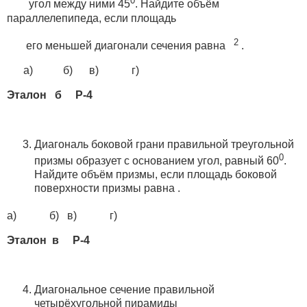
0
угол между ними 45
. Найдите объём
параллелепипеда, если площадь
2
его меньшей диагонали сечения равна
.
а) б) в) г)
Эталон б Р-4
Диагональ боковой грани правильной треугольной
0
призмы образует с основанием угол, равный 60
.
Найдите объём призмы, если площадь боковой
поверхности призмы равна .
а) б) в) г)
Эталон в Р-4
Диагональное сечение правильной
четырёхугольной пирамиды