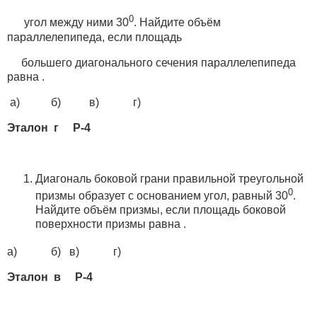
0
угол между ними 30
. Найдите объём
параллелепипеда, если площадь
большего диагонального сечения параллелепипеда
равна .
а) б) в) г)
Эталон г Р-4
Диагональ боковой грани правильной треугольной
0
призмы образует с основанием угол, равный 30
.
Найдите объём призмы, если площадь боковой
поверхности призмы равна .
а) б) в) г)
Эталон в Р-4