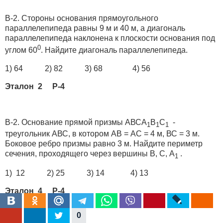
В-2. Стороны основания прямоугольного
параллелепипеда равны 9 м и 40 м, а диагональ
параллелепипеда наклонена к плоскости основания под
0
углом 60
. Найдите диагональ параллелепипеда.
1) 64 2) 82 3) 68 4) 56
Эталон 2 Р-4
В-2. Основание прямой призмы АВСА
В
С
-
1
1
1
треугольник АВС, в котором АВ = АС = 4 м, ВС = 3 м.
Боковое ребро призмы равно 3 м. Найдите периметр
сечения, проходящего через вершины В, С, А
.
1
1) 12 2) 25 3) 14 4) 13
Эталон 4 Р-4
0