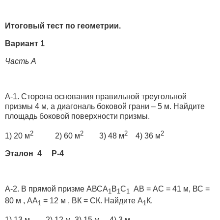
Итоговый тест по геометрии.
Вариант 1
Часть А
А-1. Сторона основания правильной треугольной
призмы 4 м, а диагональ боковой грани – 5 м. Найдите
площадь боковой поверхности призмы.
2
2
2
2
1) 20 м
2) 60 м
3) 48 м
4) 36 м
Эталон 4 Р-4
А-2. В прямой призме АВСА
В
С
АВ = АС = 41 м, ВС =
1
1
1
80 м , АА
= 12 м , ВК = СК. Найдите А
К.
1
1
1) 13 м 2) 12 м 3) 15 м 4) 3 м