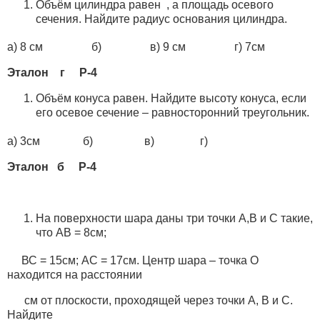
Объём цилиндра равен , а площадь осевого
сечения. Найдите радиус основания цилиндра.
а) 8 см б) в) 9 см г) 7см
Эталон г Р-4
Объём конуса равен. Найдите высоту конуса, если
его осевое сечение – равносторонний треугольник.
а) 3см б) в) г)
Эталон б Р-4
На поверхности шара даны три точки А,В и С такие,
что АВ = 8см;
ВС = 15см; АС = 17см. Центр шара – точка О
находится на расстоянии
см от плоскости, проходящей через точки А, В и С.
Найдите