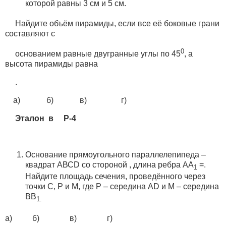
которой равны 3 см и 5 см.
Найдите объём пирамиды, если все её боковые грани
составляют с
0
основанием равные двугранные углы по 45
, а
высота пирамиды равна
.
а) б) в) г)
Эталон в Р-4
Основание прямоугольного параллелепипеда –
квадрат АВСD со стороной , длина ребра АА
=.
1
Найдите площадь сечения, проведённого через
точки С, Р и М, где Р – середина АD и М – середина
ВВ
1.
а) б) в) г)