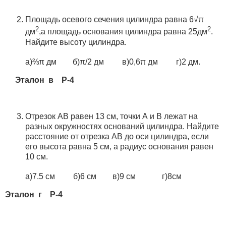
Площадь осевого сечения цилиндра равна 6√π
2
2
дм
,а площадь основания цилиндра равна 25дм
.
Найдите высоту цилиндра.
а)⅔π дм б)π/2 дм в)0,6π дм г)2 дм.
Эталон в Р-4
Отрезок АВ равен 13 см, точки А и В лежат на
разных окружностях оснований цилиндра. Найдите
расстояние от отрезка АВ до оси цилиндра, если
его высота равна 5 см, а радиус основания равен
10 см.
а)7.5 см б)6 см в)9 см г)8см
Эталон г Р-4