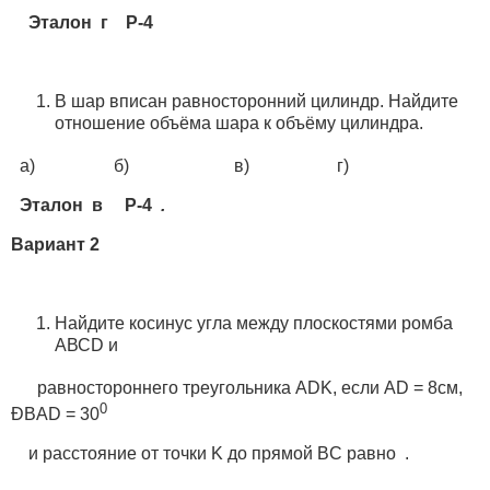
Эталон г Р-4
В шар вписан равносторонний цилиндр. Найдите
отношение объёма шара к объёму цилиндра.
а) б) в) г)
Эталон в Р-4
.
Вариант 2
Найдите косинус угла между плоскостями ромба
АВСD и
равностороннего треугольника АDK, если AD = 8см,
0
ÐBAD = 30
и расстояние от точки K до прямой ВC равно .