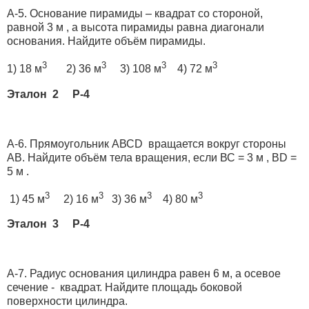
А-5. Основание пирамиды – квадрат со стороной,
равной 3 м , а высота пирамиды равна диагонали
основания. Найдите объём пирамиды.
3
3
3
3
1) 18 м
2) 36 м
3) 108 м
4) 72 м
Эталон 2 Р-4
А-6. Прямоугольник АВСD вращается вокруг стороны
АВ. Найдите объём тела вращения, если ВС = 3 м , ВD =
5 м .
3
3
3
3
1) 45 м
2) 16 м
3) 36 м
4) 80 м
Эталон 3 Р-4
А-7. Радиус основания цилиндра равен 6 м, а осевое
сечение - квадрат. Найдите площадь боковой
поверхности цилиндра.