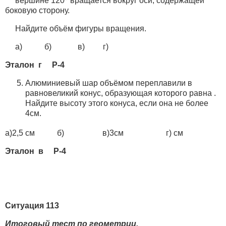
вершине 120
вращается вокруг оси, содержащей
боковую сторону.
Найдите объём фигуры вращения.
а) б) в) г)
Эталон г Р-4
Алюминиевый шар объёмом переплавили в
равновеликий конус, образующая которого равна .
Найдите высоту этого конуса, если она не более
4см.
а)2,5 см б) в)3см г) см
Эталон в Р-4
Ситуация 113
Итоговый тест по геометрии.