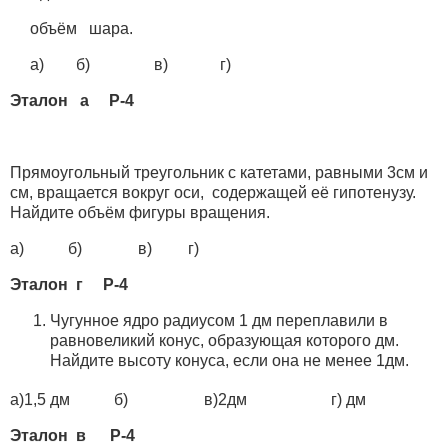
объём шара.
а) б) в) г)
Эталон а Р-4
Прямоугольный треугольник с катетами, равными 3см и
см, вращается вокруг оси, содержащей её гипотенузу.
Найдите объём фигуры вращения.
а) б) в) г)
Эталон г Р-4
Чугунное ядро радиусом 1 дм переплавили в
равновеликий конус, образующая которого дм.
Найдите высоту конуса, если она не менее 1дм.
а)1,5 дм б) в)2дм г) дм
Эталон в Р-4