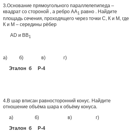
3.Основание прямоугольного параллелепипеда –
квадрат со стороной , а ребро АА
равно . Найдите
1
площадь сечения, проходящего через точки С, К и М, где
К и М – середины рёбер
АD и ВВ
1
а) б) в) г)
Эталон б Р-4
4.В шар вписан равносторонний конус. Найдите
отношение объёма шара к объёму конуса.
а) б) в) г)
Эталон б Р-4