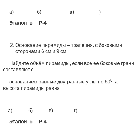
а) б) в) г)
Эталон в Р-4
Основание пирамиды – трапеция, с боковыми
сторонами 6 см и 9 см.
Найдите объём пирамиды, если все её боковые грани
составляют с
0
основанием равные двугранные углы по 60
, а
высота пирамиды равна
а) б) в) г)
Эталон б Р-4