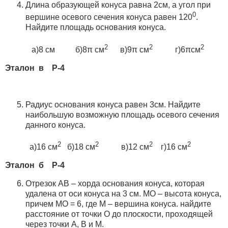
Длина образующей конуса равна 2см, а угол при
0
вершине осевого сечения конуса равен 120
.
Найдите площадь основания конуса.
2
2
2
а)8 см б)8π см
в)9π см
г)6πсм
Эталон в Р-4
Радиус основания конуса равен 3см. Найдите
наибольшую возможную площадь осевого сечения
данного конуса.
2
2
2
2
а)16 см
б)18 см
в)12 см
г)16 см
Эталон б Р-4
Отрезок АВ – хорда основания конуса, которая
удалена от оси конуса на 3 см. МО – высота конуса,
причем МО = 6, где М – вершина конуса. найдите
расстояние от точки О до плоскости, проходящей
через точки А, В и М.