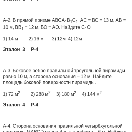
А-2. В прямой призме АВСА
В
С
АС = ВС = 13 м, АВ =
1
1
1
10 м, ВВ
= 12 м, ВО = АО. Найдите С
О.
1
1
1) 14 м 2) 16 м 3) 12м 4) 12м
Эталон 3 Р-4
А-3. Боковое ребро правильной треугольной пирамиды
равно 10 м, а сторона основания – 12 м. Найдите
площадь боковой поверхности пирамиды.
2
2
2
2
1) 72 м
2) 288 м
3) 180 м
4) 144 м
Эталон 4 Р-4
А-4. Сторона основания правильной четырёхугольной
пирамиды МАВСD равна 4 м, а апофема – 6 м. Найдите