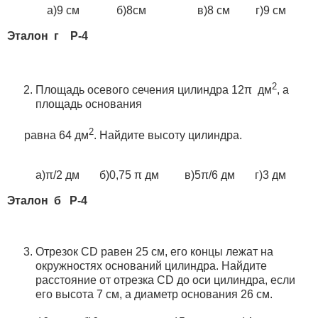
а)9 см б)8см в)8 см г)9 см
Эталон г Р-4
2
Площадь осевого сечения цилиндра 12π дм
, а
площадь основания
2
равна 64 дм
. Найдите высоту цилиндра.
а)π/2 дм б)0,75 π дм в)5π/6 дм г)3 дм
Эталон б Р-4
Отрезок CD равен 25 см, его концы лежат на
окружностях оснований цилиндра. Найдите
расстояние от отрезка CD до оси цилиндра, если
его высота 7 см, а диаметр основания 26 см.