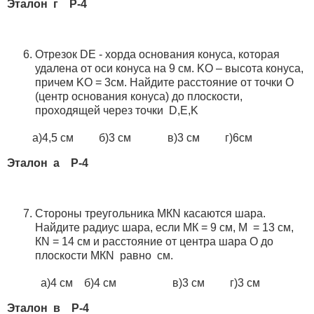
Эталон г Р-4
Отрезок DE - хорда основания конуса, которая
удалена от оси конуса на 9 см. KO – высота конуса,
причем KO = 3см. Найдите расстояние от точки О
(центр основания конуса) до плоскости,
проходящей через точки D,E,K
а)4,5 см б)3 см в)3 см г)6см
Эталон а Р-4
Стороны треугольника МКN касаются шара.
Найдите радиус шара, если МК = 9 см, М = 13 см,
КN = 14 см и расстояние от центра шара О до
плоскости МКN равно см.
а)4 см б)4 см в)3 см г)3 см
Эталон в Р-4