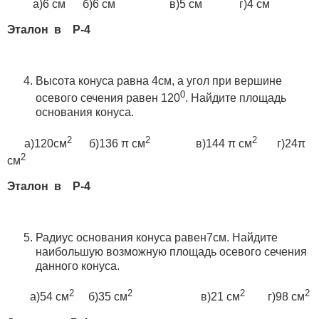
а)6 см б)6 см в)5 см г)4 см
Эталон в Р-4
Высота конуса равна 4см, а угол при вершине
0
осевого сечения равен 120
. Найдите площадь
основания конуса.
2
2
2
а)120см
б)136 π см
в)144 π см
г)24π
2
см
Эталон в Р-4
Радиус основания конуса равен7см. Найдите
наибольшую возможную площадь осевого сечения
данного конуса.
2
2
2
2
а)54 см
б)35 см
в)21 см
г)98 см