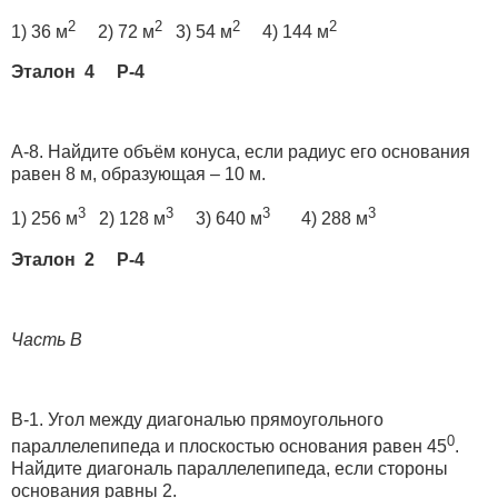
2
2
2
2
1) 36 м
2) 72 м
3) 54 м
4) 144 м
Эталон 4 Р-4
А-8. Найдите объём конуса, если радиус его основания
равен 8 м, образующая – 10 м.
3
3
3
3
1) 256 м
2) 128 м
3) 640 м
4) 288 м
Эталон 2 Р-4
Часть В
В-1. Угол между диагональю прямоугольного
0
параллелепипеда и плоскостью основания равен 45
.
Найдите диагональ параллелепипеда, если стороны
основания равны 2.