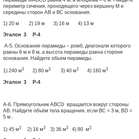
периметр сечения, проходящего через вершину М и
середины сторон АВ и ВС основания.
1) 20 м 2) 19 м 3) 16 м 4) 13 м
Эталон 3 Р-4
А-5. Основание пирамиды – ромб, диагонали которого
равны 6 м и 8 м, а высота пирамиды равна стороне
основания. Найдите объем пирамиды.
3
3
3
3
1) 240 м
2) 80 м
3) 40 м
4) 160 м
Эталон 3 Р-4
А-6. Прямоугольник АВСD вращается вокруг стороны
АВ. Найдите объём тела вращения, если ВС = 3 м, ВD =
5 м .
3
3
3
3
1) 45 м
2) 16 м
3) 36 м
4) 80 м