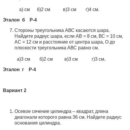
а) см б)2 см в)3 см г)4 см.
Эталон б Р-4
Стороны треугольника АВС касаются шара.
Найдите радиус шара, если АВ = 8 см, ВС = 10 см,
АС = 12 см и расстояние от центра шара, О до
плоскости треугольника АВС равно см.
а)3 см б)2 см в)3 см г)3 см.
Эталон г Р-4
Вариант 2
Осевое сечение цилиндра – квадрат, длина
диагонали которого равна 36 см. Найдите радиус
основания цилиндра.