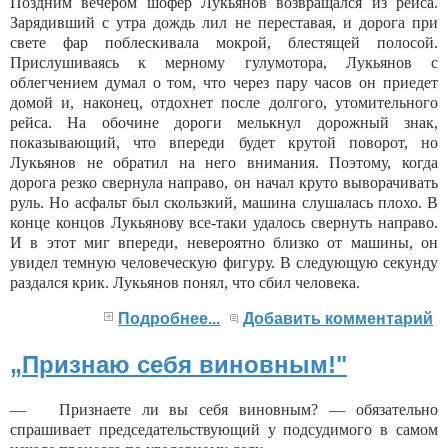
Поздним вечером шофер Лукьянов возвращался из рейса.
Зарядивший с утра дождь лил не переста­вая, и дорога при
свете фар поблескивала мокрой, блестящей полосой.
Прислушиваясь к мерному гулумотора, Лукьянов с
облегчением думал о том, что че­рез пару часов он приедет
домой и, наконец, отдохнет после долгого, утомительного
рейса. На обочине до­роги мелькнул дорожный знак,
показывающий, что впереди будет крутой поворот, но
Лукьянов не обра­тил на него внимания. Поэтому, когда
дорога резко свернула направо, он начал круто выворачивать
руль. Но асфальт был скользкий, машина слушалась плохо. В
конце концов Лукьянову все-таки удалось свернуть направо.
И в этот миг впереди, невероятно близко от машины, он
увидел темную человеческую фигуру. В следующую секунду
раздался крик. Лукьянов по­нял, что сбил человека.
Подробнее...
Добавить комментарий
„Признаю себя виновным!"
— Признаете ли вы себя виновным? — обязательно
спрашивает председательствующий у подсудимого в самом