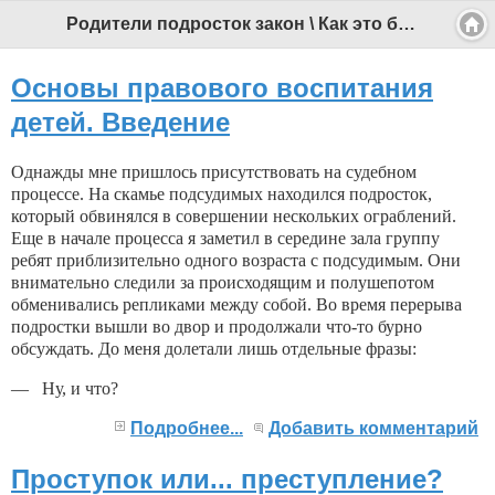
Родители подросток закон \ Как это было в СССР - Профессиональный педагог
Основы правового воспитания
детей. Введение
Однажды мне пришлось присутствовать на судеб­ном
процессе. На скамье подсудимых находился под­росток,
который обвинялся в совершении нескольких ограблений.
Еще в начале процесса я заметил в сере­дине зала группу
ребят приблизительно одного воз­раста с подсудимым. Они
внимательно следили за происходящим и полушепотом
обменивались репликами между собой. Во время перерыва
подростки вышли во двор и продолжали что-то бурно
обсуждать. До меня долетали лишь отдельные фразы:
— Ну, и что?
Подробнее...
Добавить комментарий
Проступок или... преступление?