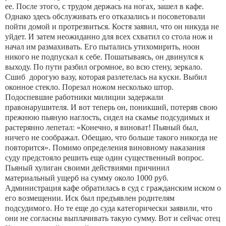
ее. После этого, с тру­дом держась на ногах, зашел в кафе.
Однако здесь об­служивать его отказались и посоветовали
пойти домой и протрезвиться. Костя заявил, что он никуда не
уйдет. И затем неожиданно для всех схватил со стола нож и
начал им размахивать. Его пытались утихомирить, ноон
никого не подпускал к себе. Пошатываясь, он дви­нулся к
выходу. По пути разбил огромное, во всю сте­ну, зеркало.
Сшиб дорогую вазу, которая разлетелась на куски. Выбил
оконное стекло. Порезал ножом не­сколько штор.
Подоспевшие работники милиции задер­жали
правонарушителя. И вот теперь он, поникший, потеряв свою
прежнюю пьяную наглость, сидел на скамье подсудимых и
растерянно лепетал: «Конечно, я виноват! Пьяный был,
ничего не соображал. Обещаю, что больше такого никогда не
повторится». Помимо определения виновному наказания
суду предстояло ре­шить еще один существенный вопрос.
Пьяный хулиган своими действиями причинил
материальный ущерб на сумму около 1000 руб.
Администрация кафе обратилась в суд с гражданским иском о
его возмещении. Иск был предъявлен родителям
подсудимого. Но те еще до суда категорически заявили, что
они не согласны выплачи­вать такую сумму. Вот и сейчас отец