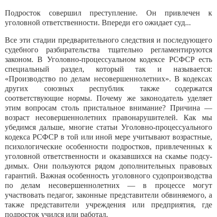
Подросток совершил преступление. Он привлечен к
уголовной ответственности. Впереди его ожидает суд...
Все эти стадии предварительного следствия и последующего
судебного разбирательства тщательно регламентируются
законом. В Уголовно-процессуальном кодексе РСФСР есть
специальный раздел, который так и называется:
«Производство по делам несовершеннолетних». В кодексах
других союзных республик также содержатся
соответствующие нормы. Почему же зако­нодатель уделяет
этим вопросам столь пристальное внимание? Причина —
возраст несовершеннолетних правонарушителей. Как мы
убедимся дальше, многие статьи Уголовно-процессуального
кодекса РСФСР в той или иной мере учитывают возрастные,
психологиче­ские особенности подростков, привлеченных к
уголов­ной ответственности и оказавшихся на скамье подсу­
димых. Они пользуются рядом дополнительных пра­вовых
гарантий. Важная особенность уголовного судо­производства
по делам несовершеннолетних — в про­цессе могут
участвовать педагог, законные представители обвиняемого, а
также представители учреждения или предприятия, где
подросток учился или работал.