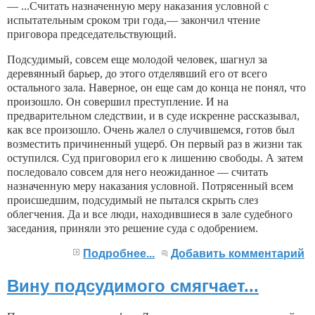
— ...Считать назначенную меру наказания услов­ной с
испытательным сроком три года,— закончил чте­ние
приговора председательствующий.
Подсудимый, совсем еще молодой человек, шагнул за
деревянный барьер, до этого отделявший его от все­го
остального зала. Наверное, он еще сам до конца не понял, что
произошло. Он совершил преступление. И на
предварительном следствии, и в суде искренне рассказывал,
как все произошло. Очень жалел о случившем­ся, готов был
возместить причиненный ущерб. Он пер­вый раз в жизни так
оступился. Суд приговорил его к лишению свободы. А затем
последовало совсем для него неожиданное — считать
назначенную меру наказания условной. Потрясенный всем
происшедшим, под­судимый не пытался скрыть слез
облегчения. Да и все
люди, находившиеся в зале судебного
заседания, при­няли это решение суда с одобрением.
Подробнее...
Добавить комментарий
Вину подсудимого смягчает...