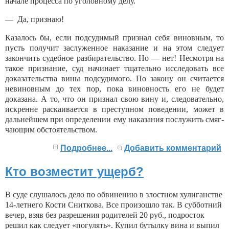
начале процесса по уголовному делу.
— Да, признаю!
Казалось бы, если подсудимый признал себя винов­ным, то
пусть получит заслуженное наказание и на этом следует
закончить судебное разбирательство. Но — нет! Несмотря на
такое признание, суд начинает тщательно исследовать все
доказательства вины под­судимого. По закону он считается
невиновным до тех пор, пока виновность его не будет
доказана. А то, что он признал свою вину и, следовательно,
искренне рас­каивается в преступном поведении, может в
дальней­шем при определении ему наказания послужить смяг­
чающим обстоятельством.
Подробнее...
Добавить комментарий
Кто возместит ущерб?
В суде слушалось дело по обвинению в злостном хулиганстве
14-летнего Кости Сниткова. Все произошло так. В субботний
вечер, взяв без разрешения родите­лей 20 руб., подросток
решил как следует «погулять». Купил бутылку вина и выпил