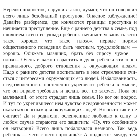
Нередко подросток, нарушив закон, думает, что он совершил
всего лишь безобидный проступок. Опасное заблуждение!
Давайте разберемся, где кончаются гра­ницы проступка и
начинается преступление. Еще с раннего детства в семье, под
влиянием всего ее уклада ребенок начинает усваивать «что
такое хорошо, что такое плохо», первые нормы
общественного поведения быть честным, трудолюбивым —
хорошо. Обижать младших, брать без спросу чужое —
плохо... Очень и важно взрастить в душе ребенка эти зерна
правиль­ного, доброго отношения к окружающим людям.
Надо с раннего детства воспитывать в нем стремление счи­
сться с интересами окружающих его людей. Избало­ванность,
вседозволенность постепенно укрепляют ребенка в мысли,
что он вправе требовать и делать все, но захочет. Пока он
маленький, от этого страдает лишь семья. Но вот он подрос.
И тут-то укрепившееся нем чувство вседозволенности может
оказаться опасным для окружающих людей. Но он-то так и не
считает! Да и родители, ослепленные любовью к сыну, в
любом случае стараются его защитить: «Ну, что особенного
он натворил? Всего лишь побаловался немного. Так ведь
ребенок — чего с него спросишь?» А подросток между тем