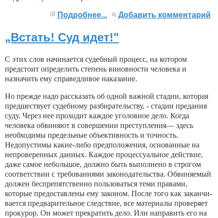
Подробнее...
Добавить комментарий
„Встать! Суд идет!"
С этих слов начинается судебный процесс, на кото­ром
предстоит определить степень виновности челове­ка и
назначить ему справедливое наказание.
Но прежде надо рассказать об одной важной ста­дии, которая
предшествует судебному разбирательст­ву, - стадии предания
суду. Через нее проходит каж­дое уголовное дело. Когда
человека обвиняют в совер­шении преступления— здесь
необходимы предельные объективность и точность.
Недопустимы какие-либо предположения, основанные на
непроверенных данных. Каждое процессуальное действие,
даже самое неболь­шое, должно быть выполнено в строгом
соответствии с требованиями законодательства. Обвиняемый
должен беспрепятственно пользоваться теми правами,
которые предоставлены ему законом. После того как заканчи­
вается предварительное следствие, все материалы про­веряет
прокурор. Он может прекратить дело. Или на­править его на