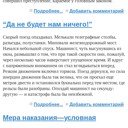
совершил преступление, караемое у головным законом.
Подробнее...
Добавить комментарий
“Да не будет нам ничего!"
Скорый поезд опаздывал. Мелькали телеграфные столбы,
разъезды, полустанки. Миновали железнодорожный мост.
Начался небольшой спуск. Машинист, чуть высунувшись из
окна, размышлял о том, что при такой скорости они, пожалуй,
через несколько часов наверстают упущенное время. И вдруг
с напряженным вниманием он стал вглядываться вперед.
Резким дви­жением включил тормоза. Поезд дернулся, но сила
инерции движения была так велика, что он проехал еще
метров двести и остановился буквально перед тем местом, где
рельсы были разобраны. Опоздай маши­нист на секунду-
другую — и катастрофа была бы не­избежной.
Подробнее...
Добавить комментарий
Мера наказания—условная