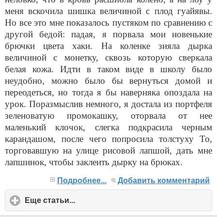
меня вскочила шишка величиной с плод гуайявы.
Но все это мне показалось пустяком по сравнению с
другой бедой: падая, я порвала мои новенькие
брючки цвета хаки. На коленке зияла дырка
величиной с монетку, сквозь которую сверкала
белая кожа. Идти в таком виде в школу было
неудобно, можно было бы вернуться домой и
переодеться, но тогда я бы наверняка опоздала на
урок. Поразмыслив немного, я достала из портфеля
зеленоватую промокашку, оторвала от нее
маленький клочок, слегка подкрасила черным
карандашом, после чего попросила толстуху То,
торговавшую на улице рисовой лапшой, дать мне
лапшинок, чтобы заклеить дырку на брюках.
Подробнее...
Добавить комментарий
Еще статьи...
click
to