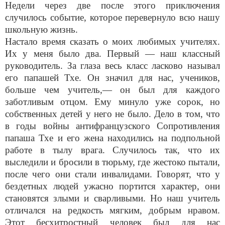
Недели через две после этого приключения
случилось событие, которое перевернуло всю нашу
школьную жизнь.
Настало время сказать о моих любимых учителях.
Их у меня было два. Первый — наш классный
руководитель. За глаза весь класс ласково называл
его папашей Тхе. Он значил для нас, учеников,
больше чем учитель,— он был для каждого
заботливым отцом. Ему минуло уже сорок, но
собственных детей у него не было. Дело в том, что
в годы войны антифранцузского Сопротивления
папаша Тхе и его жена находились на подпольной
работе в тылу врага. Случилось так, что их
выследили и бросили в тюрьму, где жестоко пытали,
после чего они стали инвалидами. Говорят, что у
бездетных людей ужасно портится характер, они
становятся злыми и сварливыми. Но наш учитель
отличался на редкость мягким, добрым нравом.
Этот бесхитростный человек был для нас