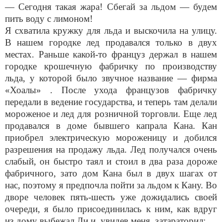
— Сегодня такая жара! Сбегай за льдом — будем
пить воду с лимоном!
Я схватила кружку для льда и выскочила на улицу.
В нашем городке лед продавался только в двух
местах. Раньше какой-то француз держал в нашем
городке крошечную фабричку по производству
льда, у которой было звучное название — фирма
«Хоалы» . После ухода французов фабричку
передали в ведение государства, и теперь там делали
мороженое и лед для розничной торговли. Еще лед
продавался в доме бывшего капрала Кана. Кан
приобрел электрическую мороженицу и добился
разрешения на продажу льда. Лед получался очень
слабый, он быстро таял и стоил в два раза дороже
фабричного, зато дом Кана был в двух шагах от
нас, поэтому я предпочла пойти за льдом к Кану. Во
дворе человек пять-шесть уже дожидались своей
очереди, я было присоединилась к ним, как вдруг
из дому выбежал Ли и, увидев меня, затараторил: