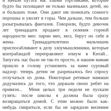
и начали пугать нас злыми торговками, которые
будто бы похищают не только маленьких детей, но
и больших тоже. Они дают им понюхать сонного
порошка и увозят в горы. Чем дальше, тем больше
разыгрывалась фантазия. Говорили, будто девочек
лет тринадцати продают в селения горной
народности мео: парни мео, мол, берут их себе в
жены. Тринадцатилетних мальчишек
приспосабливают к делу злоумышленники, которые
контрабандой переправляют опиум в Китай...
Запугать нас было не так-то просто, и нашим мамам
пришло в голову установить за нами суровый
надзор: теперь детям не разрешалось без спросу
отлучаться из дома. Некоторые ретивые мамаши
додумались до того, что держали своих ребят на
привязи... Меня целых три недели не пускали
гулять: после школы я должна была сразу
возвращаться домой. С этим можно было как-
нибудь смириться, если бы не зарядили весенние