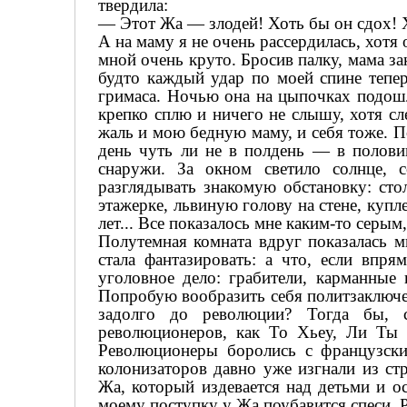
твердила:
— Этот Жа — злодей! Хоть бы он сдох! 
А на маму я не очень рассердилась, хотя
мной очень круто. Бросив палку, мама за
будто каждый удар по моей спине тепер
гримаса. Ночью она на цыпочках подошл
крепко сплю и ничего не слышу, хотя с
жаль и мою бедную маму, и себя тоже. П
день чуть ли не в полдень — в полови
снаружи. За окном светило солнце, 
разглядывать знакомую обстановку: сто
этажерке, львиную голову на стене, куп
лет... Все показалось мне каким-то серы
Полутемная комната вдруг показалась м
стала фантазировать: а что, если впря
уголовное дело: грабители, карманные
Попробую вообразить себя политзаключен
задолго до революции? Тогда бы, 
революционеров, как То Хьеу, Ли Ты 
Революционеры боролись с французски
колонизаторов давно уже изгнали из ст
Жа, который издевается над детьми и о
моему поступку у Жа поубавится спеси. 