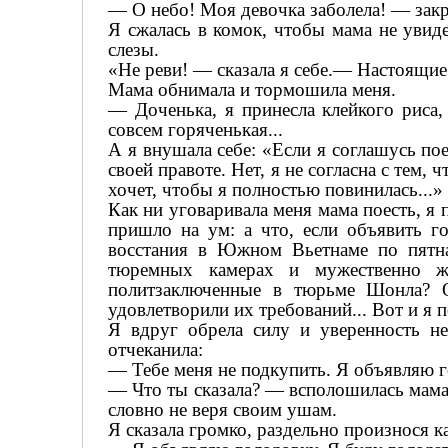
— О небо! Моя девочка заболела! — зак
Я сжалась в комок, чтобы мама не увиде
слезы.
«Не реви! — сказала я себе.— Настоящие
Мама обнимала и тормошила меня.
— Доченька, я принесла клейкого риса,
совсем горяченькая...
А я внушала себе: «Если я соглашусь пое
своей правоте. Нет, я не согласна с тем,
хочет, чтобы я полностью повинилась...»
Как ни уговаривала меня мама поесть, я
пришло на ум: а что, если объявить 
восстания в Южном Вьетнаме по пятна
тюремных камерах и мужественно ж
политзаключенные в тюрьме Шонла? О
удовлетворили их требований... Вот и я 
Я вдруг обрела силу и уверенность не
отчеканила:
— Тебе меня не подкупить. Я объявляю г
— Что ты сказала? — всполошилась мама, 
словно не веря своим ушам.
Я сказала громко, раздельно произнося к