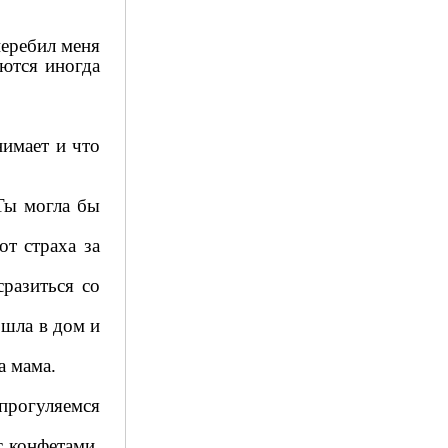
перебил меня
аются иногда
нимает и что
 Ты могла бы
от страха за
разиться со
ошла в дом и
а мама.
 прогуляемся
с конфетами.