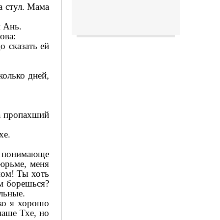
а стул. Мама
 Ань.
ова:
о сказать ей
колько дней,
на пропахший
хе.
и понимающе
тюрьме, меня
ном! Ты хоть
ем борешься?
льные.
ако я хорошо
паше Тхе, но