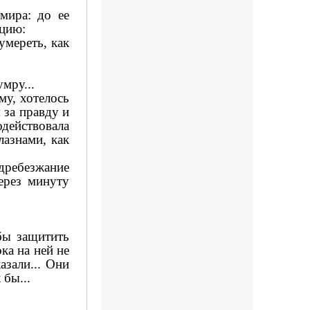
мира: до ее
ицию:
умереть, как
мру...
му, хотелось
 за правду и
одействовала
лазнами, как
дребезжание
ерез минуту
абы защитить
ка на ней не
азали... Они
 бы...