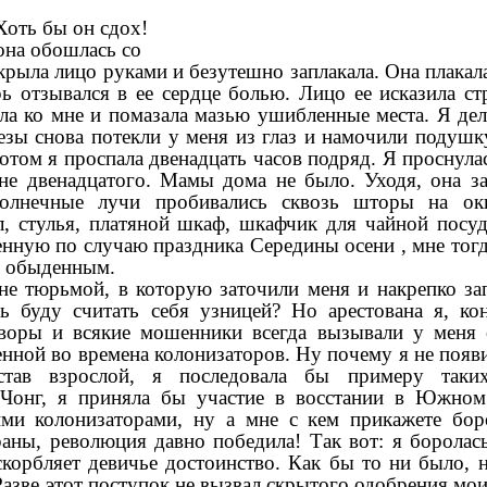
Хоть бы он сдох!
 она обошлась со
крыла лицо руками и безутешно заплакала. Она плакала
ь отзывался в ее сердце болью. Лицо ее исказила ст
а ко мне и помазала мазью ушибленные места. Я дел
лезы снова потекли у меня из глаз и намочили подуш
отом я проспала двенадцать часов подряд. Я проснула
не двенадцатого. Мамы дома не было. Уходя, она за
солнечные лучи пробивались сквозь шторы на ок
л, стулья, платяной шкаф, шкафчик для чайной посу
ленную по случаю праздника Середины осени , мне тог
м, обыденным.
не тюрьмой, в которую заточили меня и накрепко за
мь буду считать себя узницей? Но арестована я, ко
 воры и всякие мошенники всегда вызывали у меня 
ной во времена колонизаторов. Ну почему я не появи
став взрослой, я последовала бы примеру таки
Чонг, я приняла бы участие в восстании в Южном
ми колонизаторами, ну а мне с кем прикажете бор
раны, революция давно победила! Так вот: я боролас
скорбляет девичье достоинство. Как бы то ни было, 
Разве этот поступок не вызвал скрытого одобрения м