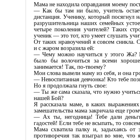
Мама не находила оправдания моему пост
— Как бы там ни было, учитель остае
дистанция. Ученику, который посягнул 
разрушительница наших семейных устое
четыре поколения учителей? Таких стр
ученик — это тот, кто умеет слушать учит
От таких нравоучений я совсем сникла. 
и с жаром возразила ей:
— Чему можно научиться у этого Жа? Н
было бы волочиться за всеми хороше
занимается! Так, по-твоему?
Мои слова вывели маму из себя, и она г
— Невоспитанная девчонка! Кто тебе поз
Но я продолжала гнуть свое:
— Ты же сама сказала, что нужно учитьс
нашей Бой?
Я рассказала маме, в каких выражения
замешательства мама закричала еще гром
— Ах ты, негодница! Тебе дали деньг
гадостей! Если тебе не всыпать, то совсе
Мама схватила палку и, задыхаясь от з
противоречия так взыграл во мне, что 