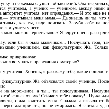
упку и не желала слушать объяснений. Она твердила о
тся учителем, а ученик — учеником, между ними 
на авторитет учителя, нет оправдания.— И это еще н
в,— отчитывала меня мама.— Да знаешь ли ты, что у
оптивых, как ты, надо поискать! Заруби себе на но
еля и учится у него...
Сколько можно терпеть такое? Я вдруг очень рассерди
у, если бы я была мальчиком... Послушать тебя, та
нькими ученицами, как физкультурник Жа. Тольк
ромко прикрикнула:
волил вступать в пререкания с матерью?
я у учителя! Хочешь, я расскажу тебе, какие пошлост
х физкультурник Жа объяснялся своей ученице. Посл
че:
и на мороженое, а ты... ты подслушивала. Наслуша
м отобьешься от рук! Сейчас я тебе покажу!.. Ну-ка иди
лости, стала колотить меня. Сначала я взвыла от б
я перестала кричать, но не смирилась. Я считала уд