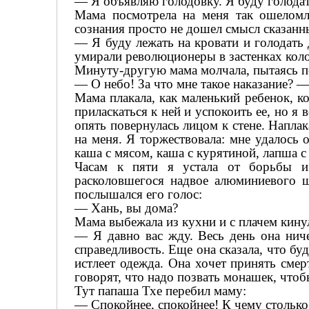
— Я объявляю голодовку. Я буду голодат
Мама посмотрела на меня так ошеломл
сознания просто не дошел смысл сказанн
— Я буду лежать на кровати и голодать д
умирали революционеры в застенках кол
Минуту-другую мама молчала, пытаясь по
— О небо! За что мне такое наказание? —
Мама плакала, как маленький ребенок, к
приласкаться к ней и успокоить ее, но я
опять повернулась лицом к стене. Наплак
на меня. Я торжествовала: мне удалось 
каша с мясом, каша с курятиной, лапша с
Часам к пяти я устала от борьбы и 
расколовшегося надвое алюминиевого 
послышался его голос:
— Хань, вы дома?
Мама выбежала из кухни и с плачем кинул
— Я давно вас жду. Весь день она ниче
справедливость. Еще она сказала, что буд
истлеет одежда. Она хочет принять смер
говорят, что надо позвать монашек, чтобы
Тут папаша Тхе перебил маму:
— Спокойнее, спокойнее! К чему столько