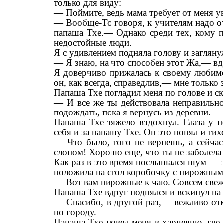
только для виду:
— Поймите, ведь мама требует от меня ув
— Вообще-То говоря, к учителям надо от
папаша Тхе.— Однако среди тех, кому п
недостойные люди.
Я с удивлением подняла голову и заглянул
— Я знаю, на что способен этот Жа,— вд
Я доверчиво прижалась к своему любимо
он, как всегда, справедлив,— мне только 
Папаша Тхе погладил меня по голове и ск
— И все же ты действовала неправильно
подождать, пока я вернусь из деревни.
Папаша Тхе тяжело вздохнул. Глаза у н
себя и за папашу Тхе. Он это понял и тихо
— Что было, того не вернешь, а сейчас
слоном! Хорошо еще, что ты не заболела
Как раз в это время послышался шум — э
положила на стол коробочку с пирожным
— Вот вам пирожные к чаю. Совсем свеже
Папаша Тхе вдруг поднялся и вскинул на 
— Спасибо, в другой раз,— вежливо отк
по городу.
Папаша Тхе повел меня в харчевню, где