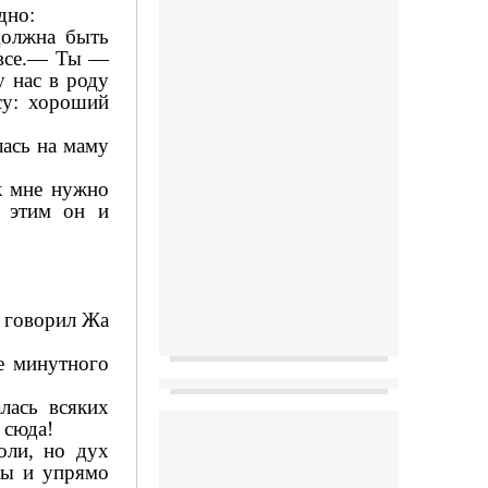
дно:
должна быть
е все.— Ты —
 нас в роду
су: хороший
лась на маму
к мне нужно
о этим он и
и говорил Жа
е минутного
лась всяких
 сюда!
оли, но дух
ары и упрямо