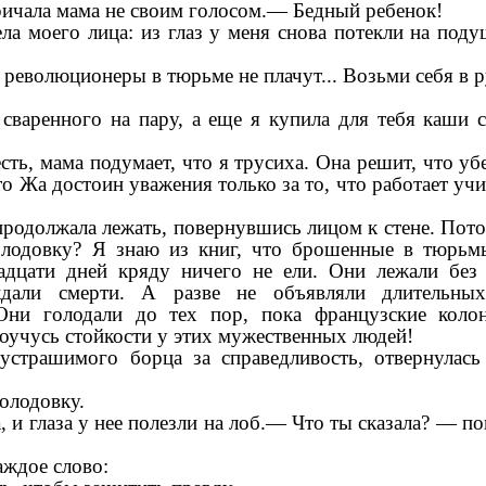
ричала мама не своим голосом.— Бедный ребенок!
ла моего лица: из глаз у меня снова потекли на под
 революционеры в тюрьме не плачут... Возьми себя в 
 сваренного на пару, а еще я купила для тебя каши 
сть, мама подумает, что я трусиха. Она решит, что уб
 что Жа достоин уважения только за то, что работает уч
 продолжала лежать, повернувшись лицом к стене. Пот
голодовку? Я знаю из книг, что брошенные в тюрьм
дцати дней кряду ничего не ели. Они лежали без
дали смерти. А разве не объявляли длительных
ни голодали до тех пор, пока французские коло
поучусь стойкости у этих мужественных людей!
устрашимого борца за справедливость, отвернулась
олодовку.
и глаза у нее полезли на лоб.— Что ты сказала? — по
аждое слово: