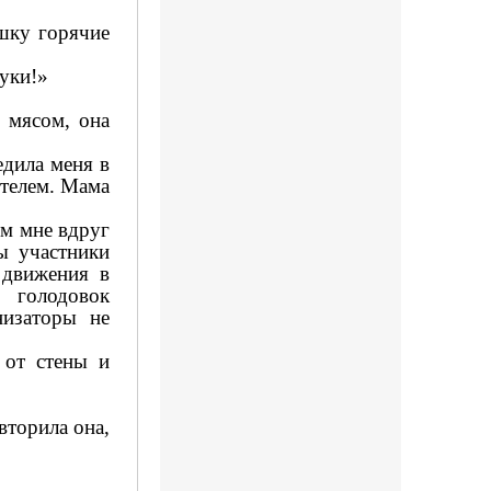
ушку горячие
руки!»
с мясом, она
едила меня в
ителем. Мама
ом мне вдруг
ы участники
 движения в
 голодовок
низаторы не
 от стены и
вторила она,