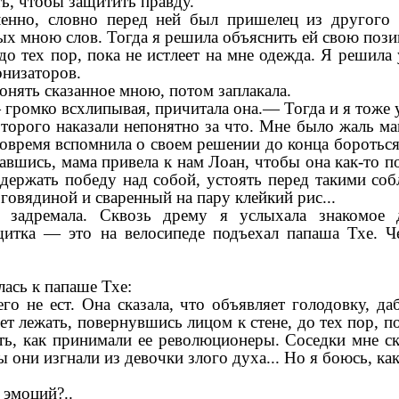
ь, чтобы защитить правду.
енно, словно перед ней был пришелец из другого 
ых мною слов. Тогда я решила объяснить ей свою поз
о тех пор, пока не истлеет на мне одежда. Я решила 
онизаторов.
нять сказанное мною, потом заплакала.
 громко всхлипывая, причитала она.— Тогда и я тоже у
оторого наказали непонятно за что. Мне было жаль ма
 вовремя вспомнила о своем решении до конца бороться
авшись, мама привела к нам Лоан, чтобы она как-то п
одержать победу над собой, устоять перед такими соб
 говядиной и сваренный на пару клейкий рис...
задремала. Сквозь дрему я услыхала знакомое 
щитка — это на велосипеде подъехал папаша Тхе. Ч
ась к папаше Тхе:
го не ест. Она сказала, что объявляет голодовку, д
ет лежать, повернувшись лицом к стене, до тех пор, по
ть, как принимали ее революционеры. Соседки мне ск
 они изгнали из девочки злого духа... Но я боюсь, как
 эмоций?..