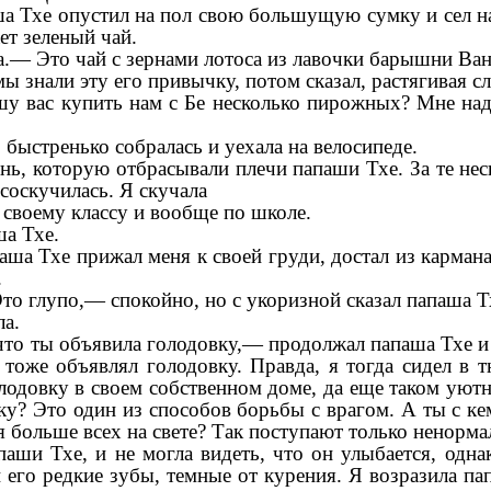
ша Тхе опустил на пол свою большущую сумку и сел н
ает зеленый чай.
.— Это чай с зернами лотоса из лавочки барышни Ван
 знали эту его привычку, потом сказал, растягивая сл
шу вас купить нам с Бе несколько пирожных? Мне над
быстренько собралась и уехала на велосипеде.
ень, которую отбрасывали плечи папаши Тхе. За те нес
 соскучилась. Я скучала
 своему классу и вообще по школе.
ша Тхе.
паша Тхе прижал меня к своей груди, достал из карма
.
то глупо,— спокойно, но с укоризной сказал папаша Т
ла.
что ты объявила голодовку,— продолжал папаша Тхе 
тоже объявлял голодовку. Правда, я тогда сидел в 
олодовку в своем собственном доме, да еще таком уют
ку? Это один из способов борьбы с врагом. А ты с к
я больше всех на свете? Так поступают только ненорма
паши Тхе, и не могла видеть, что он улыбается, одн
 его редкие зубы, темные от курения. Я возразила па