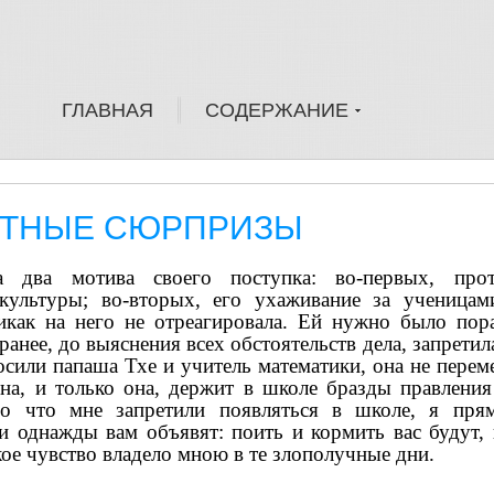
ГЛАВНАЯ
СОДЕРЖАНИЕ
ЯТНЫЕ СЮРПРИЗЫ
а два мотива своего поступка: во-первых, прот
культуры; во-вторых, его ухаживание за ученицам
икак на него не отреагировала. Ей нужно было пор
ранее, до выяснения всех обстоятельств дела, запретил
осили папаша Тхе и учитель математики, она не перем
на, и только она, держит в школе бразды правления
го что мне запретили появляться в школе, я прям
сли однажды вам объявят: поить и кормить вас будут,
кое чувство владело мною в те злополучные дни.