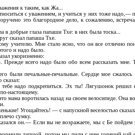
ажения к таким, как Жа...
носиться с уважением, и учиться у них тоже надо,— 
оручено это благородное дело, к сожалению, встреч
а в добрые глаза папаши Тхе: в них была тоска...
руг сказал папаша Тхе.
му учителю. Мне стало ясно, что он все отлично по
этого и надо было.
азал укоризненно:
. Прежде всего надо было обо всем рассказать мне.
его были печальные-печальные. Сердце мое сжалось 
 сказал:
 тебе надо подкрепиться. Эх ты! Лягушонок решил с
 по-настоящему.
то мама воротилась назад на своем велосипеде. Она в
и.
нькие! Угощайтесь! — с напускной веселостью сказал
плечо сумку.
азался он.— Если вы не возражаете, мы с Бе пойдем
 кормили лапшой, потом мы пили с ним горячий чай 