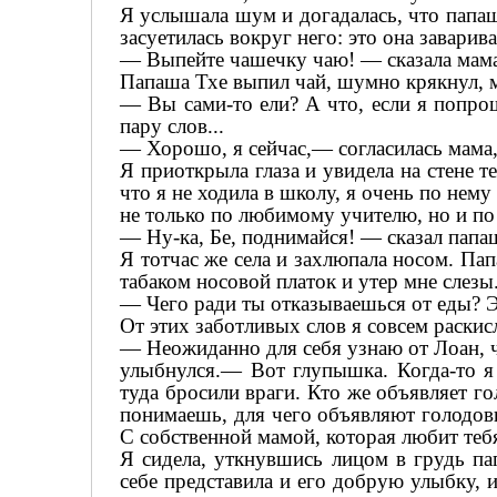
Я услышала шум и догадалась, что папа
засуетилась вокруг него: это она заварив
— Выпейте чашечку чаю! — сказала мама
Папаша Тхе выпил чай, шумно крякнул, мы
— Вы сами-то ели? А что, если я попро
пару слов...
— Хорошо, я сейчас,— согласилась мама, 
Я приоткрыла глаза и увидела на стене т
что я не ходила в школу, я очень по нему
не только по любимому учителю, но и по
— Ну-ка, Бе, поднимайся! — сказал папа
Я тотчас же села и захлюпала носом. Па
табаком носовой платок и утер мне слезы
— Чего ради ты отказываешься от еды? Э
От этих заботливых слов я совсем раскис
— Неожиданно для себя узнаю от Лоан, 
улыбнулся.— Вот глупышка. Когда-то я 
туда бросили враги. Кто же объявляет г
понимаешь, для чего объявляют голодов
С собственной мамой, которая любит теб
Я сидела, уткнувшись лицом в грудь па
себе представила и его добрую улыбку, и