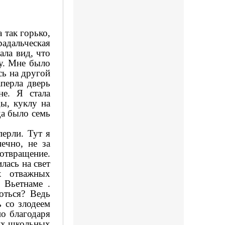
 так горько,
радальческая
ала вид, что
ку. Мне было
сь на другой
перла дверь
не. Я стала
ды, куклу на
да было семь
перли. Тут я
нечно, не за
отвращение.
лась на свет
х отважных
 Вьетнаме .
оться? Ведь
ь со злодеем
но благодаря
оих школьных