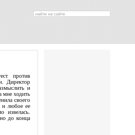
Искать...
0
ест против
и. Директор
азмыслить и
а мне ходить
енила своего
 и любое ее
о извелась.
 но до конца