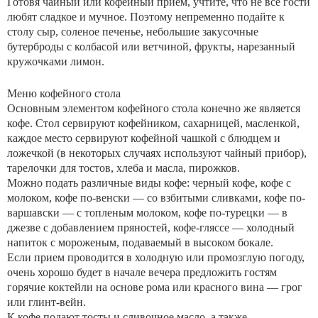
Готовя чайный или кофейный прием, учтите, что не все гости
любят сладкое и мучное. Поэтому непременно подайте к
столу сыр, соленое печенье, небольшие закусочные
бутерброды с колбасой или ветчиной, фрукты, нарезанный
кружочками лимон.
Меню кофейного стола
Основным элементом кофейного стола конечно же является
кофе. Стол сервируют кофейником, сахарницей, масленкой,
каждое место сервируют кофейной чашкой с блюдцем и
ложечкой (в некоторых случаях используют чайный прибор),
тарелочки для тостов, хлеба и масла, пирожков.
Можно подать различные виды кофе: черный кофе, кофе с
молоком, кофе по-венски — со взбитыми сливками, кофе по-
варшавски — с топленым молоком, кофе по-турецки — в
джезве с добавлением пряностей, кофе-гляссе — холодный
напиток с мороженым, подаваемый в высоком бокале.
Если прием проводится в холодную или промозглую погоду,
очень хорошо будет в начале вечера предложить гостям
горячие коктейли на основе рома или красного вина — грог
или глинт-вейн.
К кофе подают тосты и сливочное масло, а также