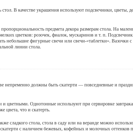
стол. В качест­ве украшения используют подсвечники, цветы, де
ропорциональ­ность предмета декора размерам стола. На мален
мелких цветков: розочек, фиалок, мускаринов и т. п. Подсвечник
ть небольшие фигурные свечи или свечи-«таблетки». Вазочки с
альной линии стола.
ве непременно должны быть скатерти — повседневные и праздн
 и цветными. Однотонные используют при сервировке завтрака,
 цвета, что и скатерть.
акже сладкого стола, стола в саду или на веранде можно использ
 скатерти с наличием бежевых, кофей­ных и молочных оттенков п