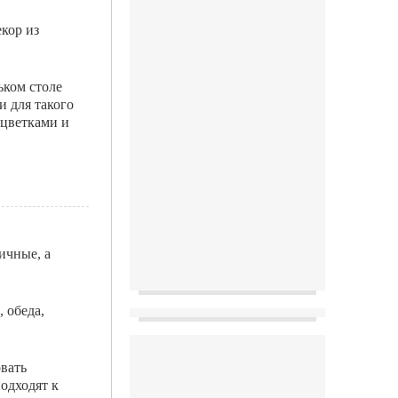
кор из
ьком столе
и для такого
 цветками и
ичные, а
 обеда,
овать
одходят к