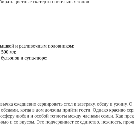
бирать цветные скатерти пастельных тонов.
крышкой и разливочным половником;
 500 мл;
бульонов и супа-пюре;
ычка ежеднев­но сервировать стол к завтраку, обеду и ужину. О
 обедами, когда в дом должны прийти гости. Однако красиво с
мосферу любви и особой теп­лоты между членами семьи. Как прек
бовью и со вкусом. Это подчеркивает ее единство, нежность, про