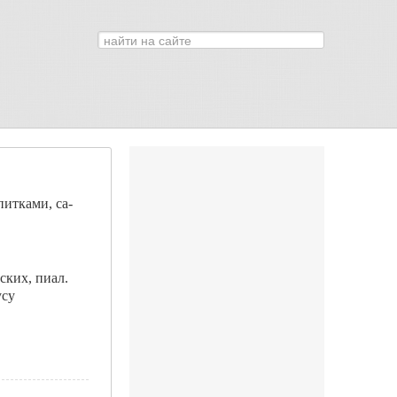
Искать...
0
питками, са­
ских, пиал.
усу