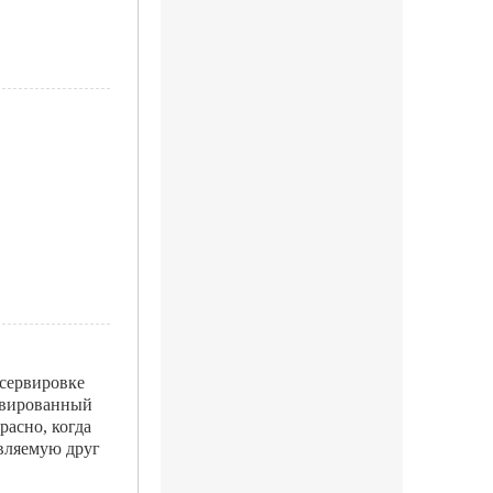
 сервировке
ервированный
расно, когда
являемую друг