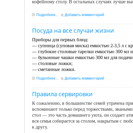
кофейному столу. В остальных слу­чаях лучше вы
Подробнее...
Добавить комментарий
Посуда на все случаи жизни
Приборы для первых блюд:
— супница (суповая миска) емкостью 2-3,5 л с 
— глубокие столовые тарелки емкостью 300 мл и
— бульонные чашки емкостью 300 мл для подачи 
— столовые ложки;
— сметанные ложки.
Подробнее...
Добавить комментарий
Правила сервировки
К сожалению, в большинстве семей утрачена прив
вспо­минают только перед торжествами, зваными
стол — это часть домашнего уюта, он создает ат
вся семья собира­ется за столом, накрытым с лю
к другу.