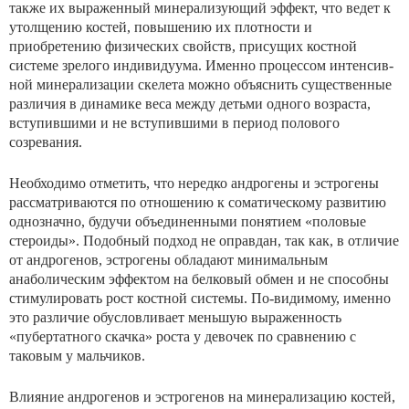
также их выраженный минерализующий эффект, что ведет к
утолщению костей, повышению их плотности и
приобретению физических свойств, присущих костной
системе зрелого индивидуума. Именно процессом интенсив­
ной минерализации скелета можно объяснить существен­ные
различия в динамике веса между детьми одного воз­раста,
вступившими и не вступившими в период полового
созревания.
Необходимо отметить, что нередко андрогены и эстрогены
рассматриваются по отношению к соматическому развитию
однозначно, будучи объединенными понятием «половые
стероиды». Подобный подход не оправдан, так как, в отличие
от андрогенов, эстрогены обладают мини­мальным
анаболическим эффектом на белковый обмен и не способны
стимулировать рост костной системы. По-ви­димому, именно
это различие обусловливает меньшую выраженность
«пубертатного скачка» роста у девочек по сравнению с
таковым у мальчиков.
Влияние андрогенов и эстрогенов на минерализацию костей,