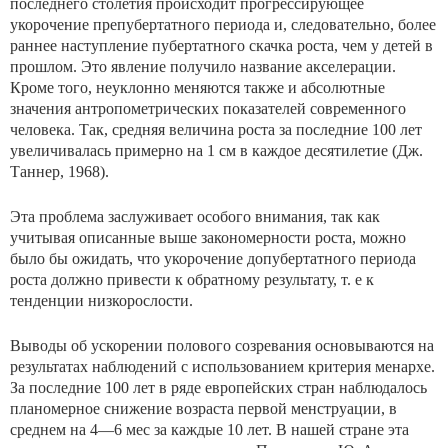
последнего столетия происходит прогрессирующее
укорочение препубертатного периода и, следовательно, более
раннее наступление пубертатного скачка роста, чем у детей в
прошлом. Это явление получило название акселерации.
Кроме того, неуклонно меняются также и абсолютные
значения антропометрических показателей современного
человека. Так, средняя величина роста за последние 100 лет
увеличивалась примерно на 1 см в каж­дое десятилетие (Дж.
Таннер, 1968).
Эта проблема заслуживает особого внимания, так как
учитывая описанные выше закономерности роста, можно
было бы ожидать, что укорочение допубертатного периода
роста должно привести к обратному результату, т. е к
тенденции низкорослости.
Выводы об ускорении полового созревания основываются на
результатах наблюдений с использованием критерия менархе.
За последние 100 лет в ряде европейских стран наблюдалось
планомерное снижение возраста первой менструации, в
среднем на 4—6 мес за каждые 10 лет. В нашей стране эта