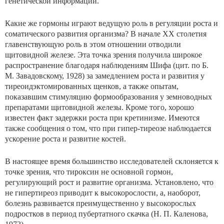
генетической информации.
Какие же гормоны играют ведущую роль в регуляции роста и
соматического развития организма? В начале XX столетия
главенствующую роль в этом отношении от­водили
щитовидной железе. Эта точка зрения получила широкое
распространение благодаря наблюдениям Шифа (цит. по Б.
М. Завадовскому, 1928) за замедлением роста и развития у
тиреоидэктомированных щенков, а также опытам,
показавшим стимуляцию формообразования у земноводных
препаратами щитовидной железы. Кроме того, хорошо
известен факт задержки роста при крети­низме. Имеются
также сообщения о том, что при гипер-тиреозе наблюдается
ускорение роста и развитие костей.
В настоящее время большинство исследователей склоняется к
точке зрения, что тироксин не основной гормон,
регулирующий рост и развитие организма. Установлено, что
не гипертиреоз приводит к высокорослости, а, наоборот,
болезнь развивается преимущественно у высо­корослых
подростков в период пубертатного скачка (Н. П. Каленова,