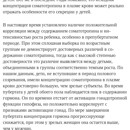
концентрация соматотропина в плазме крови может реально
отражать особенности его секреции у детей.
В настоящее время установлено наличие положительной
корреляции между содержанием соматотропина и ин­
тенсивностью роста ребенка, особенно в препубертатном
периоде. При этом сплошная выборка по возрастным
группам не демонстрирует достоверных различий в со­
держании соматотрапина, тогда как с высокой степенью
достоверности это различие выявляется между детьми,
объединенными в группы соответственно темпам роста. По
нашим данным, дети, не вступившие в период поло­вого
созревания, имели концентрацию соматотропина в плазме
крови достоверно большую, чем зрелые субъекты. Во время
пубертата у детей обоего пола наблюдается пик в содержании
гормона. Он по времени отстает от актива­ции гонадотропной
функции гипофиза, но положительно коррелирует с
признаками активизации гонад. По мере завершения
пубертата концентрация гормона прогрессирующе
снижается, при этом у зрелых женщин она оста­ется выше,
чем у мужчин.