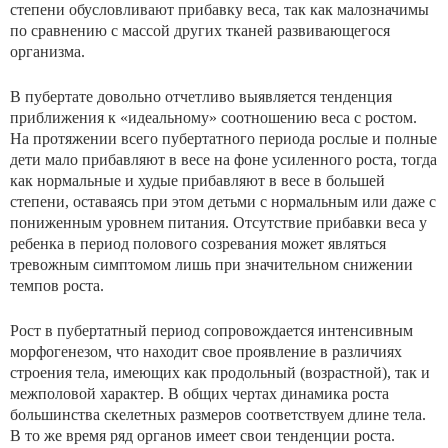
степени обусловливают прибавку веса, так как малозначимы
по сравнению с массой других тканей развивающегося
организма.
В пубертате довольно отчетливо выявляется тенден­ция
приближения к «идеальному» соотношению веса с ростом.
На протяжении всего пубертатного периода рос­лые и полные
дети мало прибавляют в весе на фоне уси­ленного роста, тогда
как нормальные и худые прибавля­ют в весе в большей
степени, оставаясь при этом деть­ми с нормальным или даже с
пониженным уровнем пита­ния. Отсутствие прибавки веса у
ребенка в период поло­вого созревания может являться
тревожным симптомом лишь при значительном снижении
темпов роста.
Рост в пубертатный период сопровождается интенсивным
морфогенезом, что находит свое проявление в разли­чиях
строения тела, имеющих как продольный (возраст­ной), так и
межполовой характер. В общих чертах дина­мика роста
большинства скелетных размеров соответст­вуем длине тела.
В то же время ряд органов имеет свои тенденции роста.