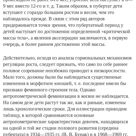
9 мес вместо 12-го и т. д. Таким образом, в пубертат дети
вступают с гораз­до большим ростом и весом, чем это
наблюдалось прежде. В связи с этим ряд авторов
придерживается точки зрения, что пубертатный период у
детей наступает по до­стижении определенной «критической
массы тела», а яв­ления акселерации заключаются, в первую
очередь, в бо­лее раннем достижении этой массы.
Действительно, исходя из анализа гормональных механизмов
регуляции роста, следует признать, что само по себе раннее
половое созревание неизбежно приводит к низкорослости.
Мало того, должны были бы наблюдать­ся существенные
изменения в морфотипе юношей, т. е. последние имели бы
признаки феминного строения тела. Однако
антропометрической феминизации в жизни не наблюдается.
На самом деле дети растут так же, как и раньше, изменены
лишь хронологические сроки. Для иллюстрации приводим
таблицу, в которой сравниваются основные
антропометрические характеристики девочек, находящихся
на одной и той же стадии полового разви­тия (середина
пубертата) в 1934—1935 гг. (В. В. Бунак) и в 1968—1969 гг.