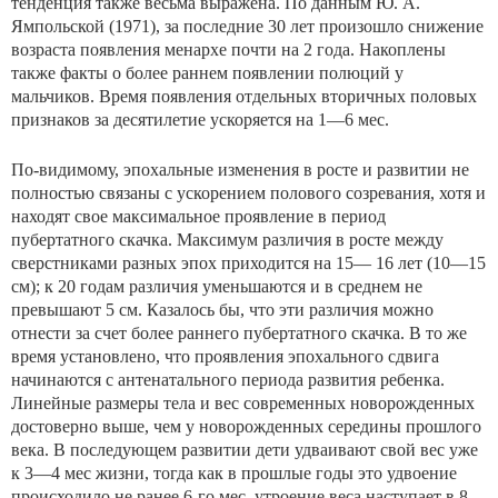
тенденция также весьма выражена. По данным Ю. А.
Ямпольской (1971), за последние 30 лет произошло снижение
возраста появления менархе почти на 2 года. Накоплены
также факты о более раннем появлении полюций у
мальчиков. Время появления отдельных вторичных половых
признаков за десятилетие ускоряется на 1—6 мес.
По-видимому, эпохальные изменения в росте и развитии не
полностью связаны с ускорением полового созревания, хотя и
находят свое максимальное проявление в период
пубертатного скачка. Максимум различия в ро­сте между
сверстниками разных эпох приходится на 15— 16 лет (10—15
см); к 20 годам различия уменьшаются и в среднем не
превышают 5 см. Казалось бы, что эти раз­личия можно
отнести за счет более раннего пубертатного скачка. В то же
время установлено, что проявления эпохального сдвига
начинаются с антенатального периода развития ребенка.
Линейные размеры тела и вес совре­менных новорожденных
достоверно выше, чем у новорожденных середины прошлого
века. В последующем разви­тии дети удваивают свой вес уже
к 3—4 мес жизни, тогда как в прошлые годы это удвоение
происходило не ранее 6-го мес, утроение веса наступает в 8—