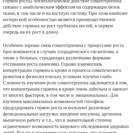
гормон роста). Физиологическое действие соматотропина
связано с анаболическим эффектом на содержащие белок
ткани, в том числе и на костную систе­му. При этом наиболее
интересной особенностью являет­ся преимущественное
действие гормона на рост трубча­тых костей, в первую
очередь на их рост в длину.
Особенно хорошо связь соматотропина с процессами роста
прослеживается в случаях спорадического гиган­тизма, а
также у больных, страдающих различными фор­мами
отставания роста (нанизма). Однако взаимосвязь
концентрации гормона в крови и процесса соматического
развития в физиологических условиях изучена слабо.
Сложность изучения роли соматотропина заключается в том,
что концентрация гормона в крови очень лабильна и зависит
от многих факторов, в том числе и эмоциональ­ных. Для
изучения максимальных возможностей гипофи­за
продуцировать гормон роста используют различные
функциональные нагрузки: введение инсулина, аргинина,
мышечную работу и т.п., что в значительной степени
ограничивает возможность широкого обследования здоро­вых
детей. Все же в последние годы показано, что исход­ная