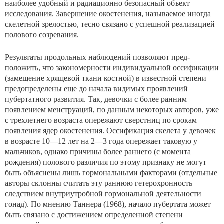
наиболее удобный и радиационно безопасный объект
исследования. Завершение окостенения, называемое иногда
скелетной зрелостью, тесно связано с успешной реализацией
полового созревания.
Результаты продольных наблюдений позволяют пред­
положить, что закономерности индивидуальной оссификации
(замещение хрящевой ткани костной) в известной степени
предопределены еще до начала видимых прояв­лений
пубертатного развития. Так, девочки с более ран­ним
появлением менструаций, по данным некоторых ав­торов, уже
с трехлетнего возраста опережают сверстниц по срокам
появления ядер окостенения. Оссификация ске­лета у девочек
в возрасте 10—12 лет на 2—3 года опере­жает таковую у
мальчиков, однако причины более ранне­го (с момента
рождения) полового различия по этому признаку не могут
быть объяснены лишь гормональными факторами (отдельные
авторы склонны считать эту ран­нюю гетерохронность
следствием внутриутробной гормо­нальной деятельности
гонад). По мнению Таннера (1968), начало пубертата может
быть связано с достижением оп­ределенной степени