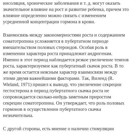
инсоляция, хронические заболева­ния и т. д. могут оказать
значительное влияние на рост и развитие ребенка, причем это
влияние определенно можно связать с изменением
усредненной концентрации гормона в крови.
Взаимосвязь между закономерностями роста и содержанием
соматотропина усложняется в пубертатном периоде
вмешательством половых стероидов. Особая роль в
изменении характера роста принадлежит андрогенам.
Именно в этот период наблюдается резкое увеличение темпов
роста, характеризуемое как пубертатный скачок роста. В то
же время остается неясным характер взаимосвязи между
этими двумя важнейшими факторами. Так, Виленд (R.
Wieland, 1971) пришел к выводу, что увеличе­ние секреции
тестостерона в период пубертатного скачка роста не
сопровождается сколько-нибудь заметным при­ростом
секреции соматотропина. Он утверждает, что роль половых
гормонов в осуществлении пубертатного скачка
незначительна.
С другой стороны, есть мнение о наличии стимуляции