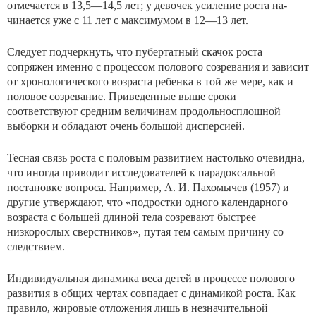
отмечается в 13,5—14,5 лет; у девочек усиление роста на­
чинается уже с 11 лет с максимумом в 12—13 лет.
Следует подчеркнуть, что пубертатный скачок роста
сопряжен именно с процессом полового созревания и зависит
от хронологического возраста ребенка в той же ме­ре, как и
половое созревание. Приведенные выше сроки
соответствуют средним величинам продольносплошной
выборки и обладают очень большой дисперсией.
Тесная связь роста с половым развитием настолько очевидна,
что иногда приводит исследователей к парадоксальной
постановке вопроса. Например, А. И. Пахомычев (1957) и
другие утверждают, что «подростки од­ного календарного
возраста с большей длиной тела со­зревают быстрее
низкорослых сверстников», путая тем са­мым причину со
следствием.
Индивидуальная динамика веса детей в процессе полового
развития в общих чертах совпадает с динамикой роста. Как
правило, жировые отложения лишь в незначительной