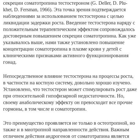
секреции соматотропина тестостероном (G. Deller, D. Plu-
khet, D. Fersman, 1966). Эта точка зрения подтверждает­ся
наблюдениями за использованием тестостерона с целью
ликвидации задержки роста. Введение тестостеро­на наряду с
положительным терапевтическим эффектом сопровождалось
достоверным повышением секреции соматотропина. Как уже
указывалось выше, нами также ус­тановлено повышение
концентрации соматотропина в плазме крови у детей с
клиническими признаками актив­ного функционирования
гонад.
Непосредственное влияние тестостерона на процессы роста,
в частности на костную систему, довольно хорошо изучено.
Установлено, что тестостерон может стимулировать рост даже
при относительной гипофизарной недостаточности. Но,
своему анаболическому эффекту он превос­ходит все прочие
гормоны, в том числе и соматотропин.
Это преимущество проявляется не только в остеотропной, но
также и в миотропной направленности действия. Важным
отличием действия андрогенов от соматотрапина яв­ляется