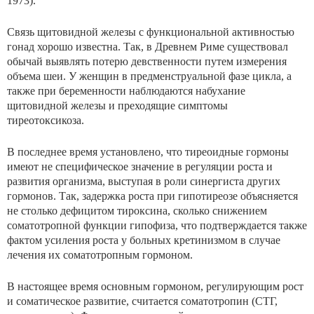
1973).
Связь щитовидной железы с функциональной актив­ностью
гонад хорошо известна. Так, в Древнем Риме су­ществовал
обычай выявлять потерю девственности путем измерения
объема шеи. У женщин в предменструальной фазе цикла, а
также при беременности наблюдаются набухание
щитовидной железы и преходящие симптомы
тиреотоксикоза.
В последнее время установлено, что тиреоидные гор­моны
имеют не специфическое значение в регуляции ро­ста и
развития организма, выступая в роли синергиста других
гормонов. Так, задержка роста при гипотиреозе объясняется
не столько дефицитом тироксина, сколько снижением
соматотропной функции гипофиза, что под­тверждается также
фактом усиления роста у больных кретинизмом в случае
лечения их соматотропным гормо­ном.
В настоящее время основным гормоном, регулирую­щим рост
и соматическое развитие, считается соматотропин (СТГ,