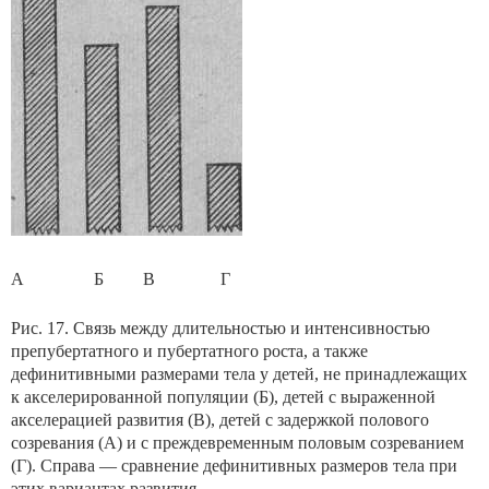
А Б В Г
Рис. 17. Связь между длительностью и интенсивностью
препубертатного и пубертатного роста, а также
дефинитивными размерами тела у детей, не принадлежащих
к акселерированной популяции (Б), детей с выраженной
акселерацией развития (В), детей с задерж­кой полового
созревания (А) и с преждевременным половым созре­ванием
(Г). Справа — сравнение дефинитивных размеров тела при
этих вариантах развития.