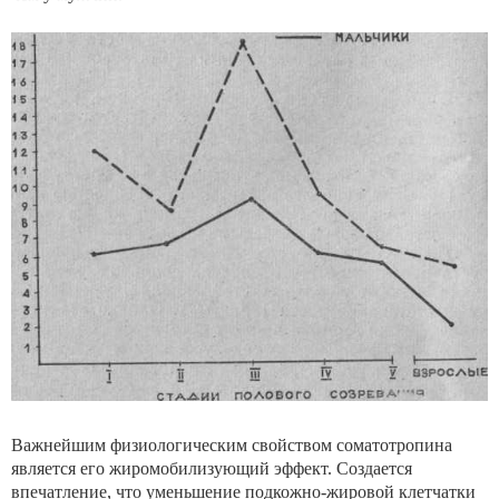
Важнейшим физиологическим свойством соматотропина
является его жиромобилизующий эффект. Создает­ся
впечатление, что уменьшение подкожно-жировой клет­чатки