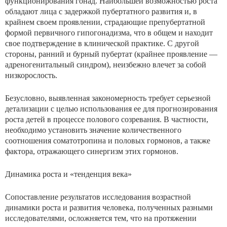
функционирования гонад. Наибольшей возможностью роста
обладают лица с задержкой пубертатного развития и, в
крайнем своем проявлении, страдающие препубертатной
формой первичного гипогонадизма, что в общем и на­ходит
свое подтверждение в клинической практике. С дру­гой
стороны, ранний и бурный пубертат (крайнее прояв­ление —
адреногенитальный синдром), неизбежно влечет за собой
низкорослость.
Безусловно, выявленная закономерность требует серь­езной
детализации с целью использования ее для прогно­зирования
роста детей в процессе полового созревания. В частности,
необходимо установить значение количественного
соотношения соматотропина и половых гормонов, а также
фактора, отражающего синергизм этих гормонов.
Динамика роста и «тенденция века»
Сопоставление результатов исследования возрастной
динамики роста и развития человека, полученных раз­ными
исследователями, осложняется тем, что на протяжении