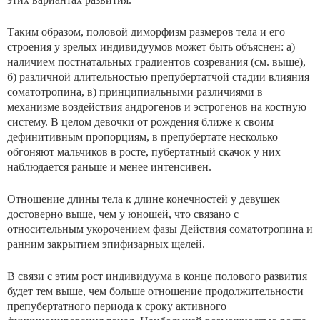
Таким образом, половой диморфизм размеров тела и его
строения у зрелых индивидуумов может быть объяс­нен: а)
наличием постнатальных градиентов созревания (см. выше),
б) различной длительностью препубертатчой стадии влияния
соматотропина, в) принципиальными различиями в
механизме воздействия андрогенов и эстро­генов на костную
систему. В целом девочки от рождения ближе к своим
дефинитивным пропорциям, в препубер­тате несколько
обгоняют мальчиков в росте, пубертатный скачок у них
наблюдается раньше и менее интенсивен.
Отношение длины тела к длине конечностей у девушек
достоверно выше, чем у юношей, что связано с
относительным укорочением фазы Действия соматотропина и
ранним закрытием эпифизарных щелей.
В связи с этим рост индивидуума в конце полового развития
будет тем выше, чем больше отношение продол­жительности
препубертатного периода к сроку активно­го