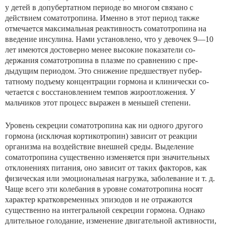
у детей в допубертатном периоде во многом связано с
действием соматотропина. Именно в этот период также
отмечается максимальная реактивность соматотропина на
введение инсулина. Нами установлено, что у девочек 9—10
лет имеются достоверно менее высокие показатели со­
держания соматотропина в плазме по сравнению с пре­
дыдущим периодом. Это снижение предшествует пубер­
татному подъему концентрации гормона и клинически со­
четается с восстановлением темпов жироотложения. У
мальчиков этот процесс выражен в меньшей степени.
Уровень секреции соматотропина как ни одного другого
гормона (исключая кортикотропин) зависит от реакции
организма на воздействие внешней среды. Выделение
соматотропина существенно изменяется при значи­тельных
отклонениях питания, оно зависит от таких фак­торов, как
физическая или эмоциональная нагрузка, за­болевание и т. д.
Чаще всего эти колебания в уровне со­матотропина носят
характер кратковременных эпизодов и не отражаются
существенно на интегральной секреции гормона. Однако
длительное голодание, изменение дви­гательной активности,