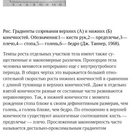
Рис. Градиенты созревания верхних (А) и нижних (Б)
конечно­стей. Обозначения:
1
— кисти рук,
2
— предплечье,
3
—
плечо,
4
— стопа,
5
— голень,
6
— бедро (Дж. Таннер, 1968).
Темпы роста отдельных участков тела имеют также су­
щественные и закономерные различия. Пропорции тела
человека меняются непрерывно еще с внутриутробного
периода. В общих чертах это выражается большей отно­
сительной скоростью роста нижних конечностей в срав­нении
с длиной туловища и верхних конечностей. Даже в отдельно
взятой конечности разные ее составные части развиваются
неравномерно. Так, в нижней конечности с момента
рождения стопа ближе к своим дефинитивным размерам, чем
голень, а голень ближе, чем бедро. По от­ношению к верхней
конечности существуют аналогичные соотношения: кисть —
предплечье — плечо. Прослеженная закономерность часто
называется дистально-проксималь­ным градиентом