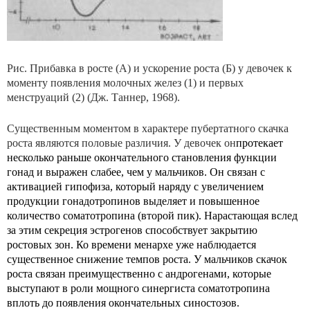
Рис. Прибавка в росте (А) и ускорение роста (Б) у девочек к
моменту появления молочных желез (1) и первых
менструаций (2) (Дж. Таннер, 1968).
Существенным моментом в характере пубертатного скачка
роста являются половые различия. У девочек он
протекает
несколько раньше окончательного становления функции
гонад и выражен слабее, чем у мальчиков. Он связан с
активацией гипофиза, который наряду с увеличением
продукции гонадотропинов выделяет и повышенное
количество соматотропина (второй пик). Нарастающая вслед
за этим секреция эстрогенов способствует закрытию
ростовых зон. Ко времени менархе уже наблю­дается
существенное снижение темпов роста. У мальчиков скачок
роста связан преимущественно с андрогенами, которые
выступают в роли мощного синергиста соматотропина
вплоть до появления окончательных сино­стозов.