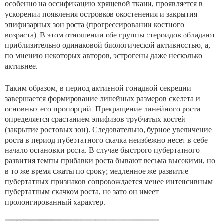
особенно на оссификацию хрящевой ткани, про­является в
ускорении появления островков окостенения и закрытия
эпифизарных зон роста (прогрессировании костного
возраста). В этом отношении обе группы стерои­дов обладают
приблизительно одинаковой биологической активностью, а,
по мнению некоторых авторов, эстрогены даже несколько
активнее.
Таким образом, в период активной гонадной секреции
завершается формирование линейных размеров скелета и
основных его пропорций. Прекращение линейного роста
определяется срастанием эпифизов трубчатых костей
(закрытие ростовых зон). Следовательно, бурное увеличение
роста в период пубертатного скачка неизбежно несет в себе
начало остановки роста. В случае быстрого пубер­татного
развития темпы прибавки роста бывают весьма высокими, но
в то же время сжаты по сроку; медлен­ное же развитие
пубертатных признаков сопровождается менее интенсивным
пубертатным скачком роста, но зато он имеет
пролонгированный характер.