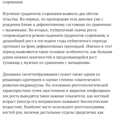
созревания.
Изучение градиентов созревания выявило два обстоя­
тельства. Во-первых, по пропорциям тела девочки уже с
рождения ближе к дефинитивному состоянию по сравне­нию
с мальчиками. Во-вторых, пубертатный скачок роста
сопровождается резким падением градиентов созревания, и
дальнейший рост в последние годы пубертатного перио­да
протекает на фоне дефинитивных пропорций. Именно в этот
период выявляются такие половые особенности, как большая
длина нижних конечностей и продолжающийся рост
туловища у мужчин по сравнению с женщинами.
Динамика скелетообразования служит также одним из
решающих критериев в оценке степени соматического
развития индивидуума. На основании рентгенологической
характеристики точек окостенения и закрытия эпифизар­ных
зон роста выводятся такие важные показатели, как костный
возраст (иногда его неправильно называют био­логическим
возрастом). Наиболее часто используют рент­генограммы
кистей рук, включая дистальные отделы предплечья, как