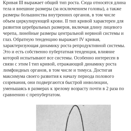
Кривая III выражает общий тип роста. Сюда относятся длина
тела и внешние разме­ры (за исключением головы), а также
размеры боль­шинства внутренних органов, в том числе
объем цирку­лирующей крови. II тип кривой характерен для
развития церебральных размеров, включая длину лицевого
черепа, линейные размеры центральной нервной системы и
глаз. Обратную тенденцию выражает IV кривая,
характеризую­щая динамику роста репродуктивной системы.
Это и есть собственно пубертатная тенденция, влияние
которой ис­пытывают все системы. Особенно интересен в
связи с этим I тип кривой, отражающий динамику роста
лимфо­идных органов, в том числе и тимуса. Достигая
максиму­ма своего развития к началу периода полового
созрева­ния, они подвергаются быстрой инволюции,
уменьшаясь в размерах к зрелому возрасту почти в 2 раза по
сравне­нию с препубертатом.