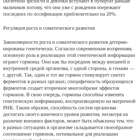
скелетной зрелости и девочки вступа­ют в пубертат раньше
мальчиков потому, что они уже с рождения опережают
последних по оссификации прибли­зительно на 20%.
Регуляция роста и соматического развития
Закономерности роста и соматического развития детерми­
нированы генетически. Согласно современным воззрени­ям,
основную роль в реализации этой генетической инфор­мации
играют гормоны. Они как бы посредник между внешней и
внутренней средой организма, с одной стороны, и генами —
с другой. Так, один и тот же гормон стимули­рует синтез
ферментов в разных органах; специфич­ность образующихся
ферментов создает вторичное мно­гообразие эффектов
гормонов. В свою очередь, гормоны способны изменять
генетическую информацию, воспроиз­водимую на матричной
РНК. Таким образом, способность систем организма
достигать своего конечного уровня раз­вития, несмотря на
различие внешних факторов, может быть объяснена тем, что
в разных ситуациях в организме складывается своеобразное
соотношение гормонов, опти­мальное для реализации