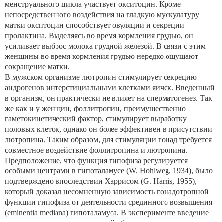
менструального цикла участвует окситоцин. Кроме
непосредственного воздействия на гладкую мускулатуру
матки оксптоцин способствует овуляции и секреции
пролактина. Выделяясь во время кормления грудью, он
усиливает выброс молока грудной железой. В связи с этим
женщины во время кормления грудью нередко ощущают
сокращение матки.
В мужском организме лютропин стимулирует секрецию
андрогенов интерстициальными клетками яичек. Введенный
в организм, он практически не влияет на сперматогенез. Так
же как и у женщин, фоллитропин, преимущественно
гаметокинетический фактор, стимулирует выработку
половых клеток, однако он более эффективен в присутствии
лютропина. Таким образом, для стимуляции гонад требуется
совместное воздействие фоллитропина и лютропина.
Предположение, что функция гипофиза регулируется
особыми центрами в гипоталамусе (W. Hohlweg, 1934), было
подтверждено впоследствии Харрисом (G. Harris, 1955),
который доказал несомненную зависимость гонадотропной
функции гипофиза от деятельности срединного возвышения
(eminentia mediana) гипоталамуса. В эксперименте введение