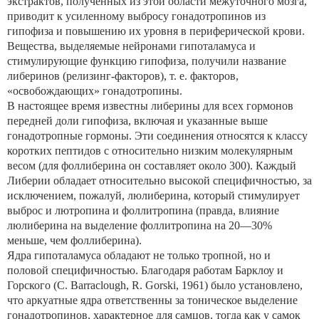
экстрактов, полученных из этой области межуточного мозга,
приводит к усиленному выбросу гонадотропинов из
гипофиза и повышению их уровня в периферической крови.
Вещества, выделяемые нейронами гипоталамуса и
стимулирующие функцию гипофиза, получили название
либеринов (релизинг-факторов), т. е. факторов,
«освобождающих» гонадотропины.
В настоящее время известны либерины для всех гормонов
передней доли гипофиза, включая и указанные выше
гонадотропные гормоны. Эти соединения относятся к классу
коротких пептидов с относительно низким молекулярным
весом (для фоллиберина он составляет около 300). Каждый
Либерии обладает относительно высокой специфичностью, за
исключением, пожалуй, люлиберина, который стимулирует
выброс и лютропина и фоллитропина (правда, влияние
люлиберина на выделение фоллитропина на 20—30%
меньше, чем фоллиберина).
Ядра гипоталамуса обладают не только тропной, но и
половой специфичностью. Благодаря работам Барклоу и
Горского (С. Barraclough, R. Gorski, 1961) было установлено,
что аркуатные ядра ответственны за тоническое выделение
гонадотропинов, характерное для самцов, тогда как у самок