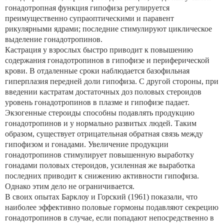
гонадотропная функция гипофиза регулируется
преимущественно супраоптическими и паравент
рикулярными ядрами; последние стимулируют циклическое
выделение гонадотропинов.
Кастрация у взрослых быстро приводит к повышению
содержания гонадотропинов в гипофизе и периферической
крови. В отдаленные сроки наблюдается базофильная
гиперплазия передней доли гипофиза. С другой стороны, при
введении кастратам достаточных доз половых стероидов
уровень гонадотропинов в плазме и гипофизе падает.
Экзогенные стероиды способны подавлять продукцию
гонадотропинов и у нормально развитых людей. Таким
образом, существует отрицательная обратная связь между
гипофизом и гонадами. Увеличение продукции
гонадотропинов стимулирует повышенную выработку
гонадами половых стероидов, усиленная же выработка
последних приводит к снижению активности гипофиза.
Однако этим дело не ограничивается.
В своих опытах Барклоу и Горский (1961) показали, что
наиболее эффективно половые гормоны подавляют секрецию
гонадотропинов в случае, если попадают непосредственно в