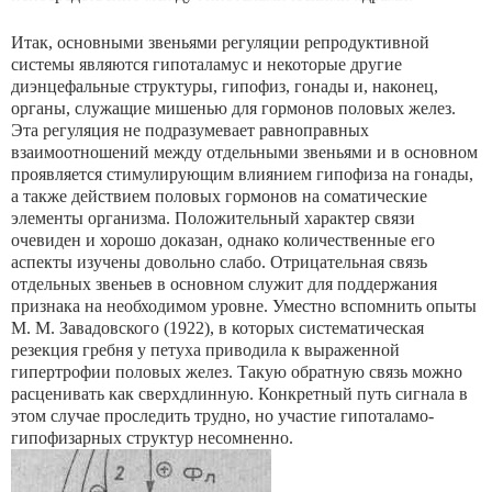
Итак, основными звеньями регуляции репродуктивной
системы являются гипоталамус и некоторые другие
диэнцефальные структуры, гипофиз, гонады и, наконец,
органы, служащие мишенью для гормонов половых желез.
Эта регуляция не подразумевает равноправных
взаимоотношений между отдельными звеньями и в основном
проявляется стимулирующим влиянием гипофиза на гонады,
а также действием половых гормонов на соматические
элементы организма. Положительный характер связи
очевиден и хорошо доказан, однако количественные его
аспекты изучены довольно слабо. Отрицательная связь
отдельных звеньев в основном служит для поддержания
признака на необходимом уровне. Уместно вспомнить опыты
М. М. Завадовского (1922), в которых систематическая
резекция гребня у петуха приводила к выраженной
гипертрофии половых желез. Такую обратную связь можно
расценивать как сверхдлинную. Конкретный путь сигнала в
этом случае проследить трудно, но участие гипоталамо-
гипофизарных структур несомненно.