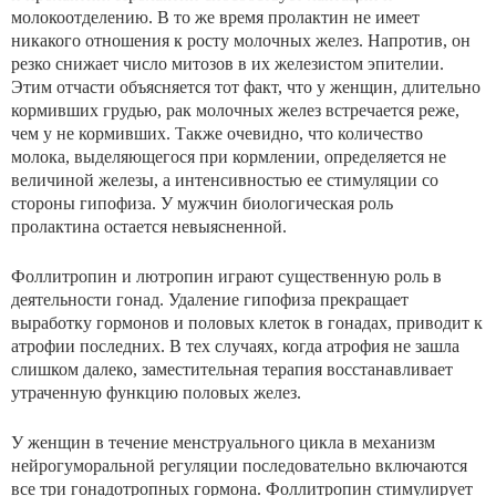
молокоотделению. В то же время пролактин не имеет
никакого отношения к росту молочных желез. Напротив, он
резко снижает число митозов в их железистом эпителии.
Этим отчасти объясняется тот факт, что у женщин, длительно
кормив­ших грудью, рак молочных желез встречается реже,
чем у не кормивших. Также очевидно, что количество
молока, выделяющегося при кормлении, определяется не
величи­ной железы, а интенсивностью ее стимуляции со
стороны гипофиза. У мужчин биологическая роль
пролактина ос­тается невыясненной.
Фоллитропин и лютропин играют существенную роль в
деятельности гонад. Удаление гипофиза прекращает
выработку гормонов и половых клеток в гонадах, приводит к
атрофии последних. В тех случаях, когда атрофия не за­шла
слишком далеко, заместительная терапия восстанав­ливает
утраченную функцию половых желез.
У женщин в течение менструального цикла в механизм
нейрогуморальной регуляции последовательно включают­ся
все три гонадотропных гормона. Фоллитропин стимулирует