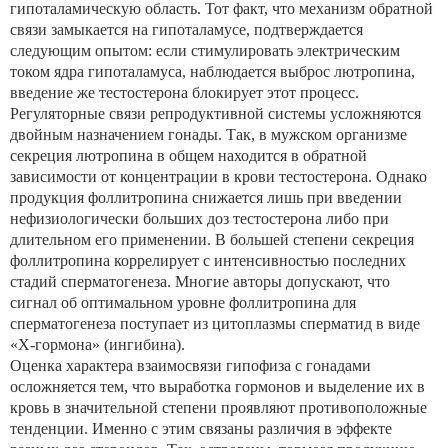
гипоталамическую область. Тот факт, что механизм обратной
связи замыкается на гипоталамусе, подтверждается
следующим опытом: если стимулировать электрическим
током ядра гипоталамуса, наблюдается выброс лютропина,
введение же тестостерона блокирует этот процесс.
Регуляторные связи репродуктивной системы усложняются
двойным назначением гонады. Так, в мужском организме
секреция лютропина в общем находится в обратной
зависимости от концентрации в крови тестостерона. Однако
продукция фоллитропина снижается лишь при введении
нефизиологически больших доз тестостерона либо при
длительном его применении. В большей степени секреция
фоллитропина коррелирует с интенсивностью последних
стадий сперматогенеза. Многие авторы допускают, что
сигнал об оптимальном уровне фоллитропина для
сперматогенеза поступает из цитоплазмы сперматид в виде
«Х-гормона» (ингибина).
Оценка характера взаимосвязи гипофиза с гонадами
осложняется тем, что выработка гормонов и выделение их в
кровь в значительной степени проявляют противоположные
тенденции. Именно с этим связаны различия в эффекте