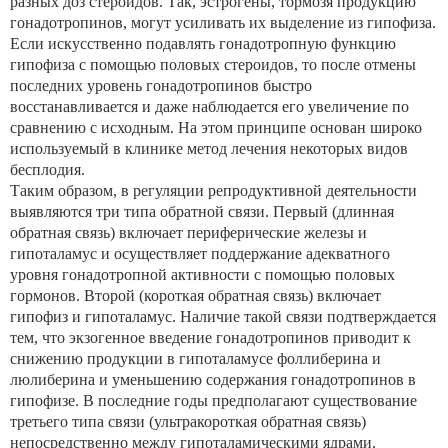
разных доз стероидов. Так, эстрогены, тормозя продукцию
гонадотропинов, могут усиливать их выделение из гипофиза.
Если искусственно подавлять гонадотропную функцию
гипофиза с помощью половых стероидов, то после отмены
последних уровень гонадотропинов быстро
восстанавливается и даже наблюдается его увеличение по
сравнению с исходным. На этом принципе основан широко
используемый в клинике метод лечения некоторых видов
бесплодия.
Таким образом, в регуляции репродуктивной деятельности
выявляются три типа обратной связи. Первый (длинная
обратная связь) включает периферические железы и
гипоталамус и осуществляет поддержание адекватного
уровня гонадотропной активности с помощью половых
гормонов. Второй (короткая обратная связь) включает
гипофиз и гипоталамус. Наличие такой связи подтверждается
тем, что экзогенное введение гонадотропинов приводит к
снижению продукции в гипоталамусе фоллиберина и
люлиберина и уменьшению содержания гонадотропинов в
гипофизе. В последние годы предполагают существование
третьего типа связи (ультракороткая обратная связь)
непосредственно между гипоталамическими ядрами.