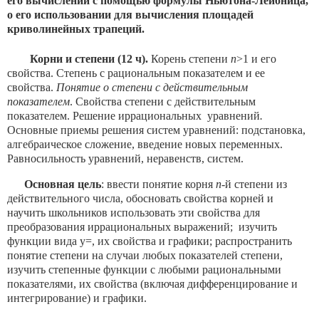
его вычислении с помощью формулы Ньютона-Лейбница,
о его использовании для вычисления площадей
криволинейных трапеций.
Корни и степени (12 ч).
Корень степени
n
>1 и его
свойства. Степень с рациональным показателем и ее
свойства.
Понятие о степени с действительным
показателем
. Свойства степени с действительным
показателем. Решение иррациональных уравнений
.
Основные приемы решения систем уравнений: подстановка,
алгебраическое сложение, введение новых переменных.
Равносильность уравнений, неравенств, систем.
Основная цель
: ввести понятие корня
n-
й степени из
действительного числа, обосновать свойства корней и
научить школьников использовать эти свойства для
преобразования иррациональных выражений; изучить
функции вида у=, их свойства и графики; распространить
понятие степени на случаи любых показателей степени,
изучить степенные функции с любыми рациональными
показателями, их свойства (включая дифференцирование и
интегрирование) и графики.