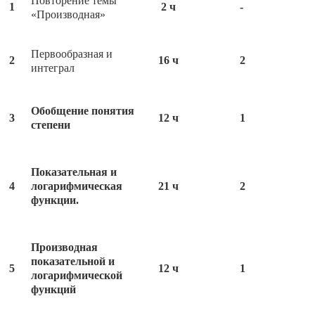
Повторение темы
1
2 ч
-
«Производная»
Первообразная и
2
16 ч
2
интеграл
Обобщение понятия
3
12 ч
1
степени
Показательная и
4
логарифмическая
21 ч
2
функции.
Производная
показательной и
5
12 ч
1
логарифмической
функций