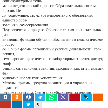
социокультурный фено-
мен и педагогический процесс. Образовательная система
России. Це-
ли, содержание, структура непрерывного образования,
единство обра-
зования и самообразования.
Педагогический процесс. Образовательная, воспитательная и
раз-
вивающая функции обучения. Воспитание в педагогическом
процес-
се. Общие формы организации учебной деятельности. Урок,
лекция,
семинарские, практические и лабораторные занятия, диспут,
конфе-
ренция, ситуационные занятия, деловые игры, зачет, экзамен,
фа-
культативные занятия, консультация.
Методы, приемы, средства организации и управления
педагоги-
ческим процессом. Семья как субъект педагогического
взаимодейст-
вия и социокультурная среда воспитания и развития
0
личности.