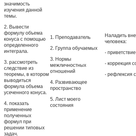
значимость
изучения данной
темы.
2. Вывести
формулу объема
Наладить вн
1. Преподаватель
конуса с помощью
человека:
определенного
2. Группа обучаемых
интеграла.
- приветствие
3. Нормы
3. рассмотреть
- коррекция 
межличностных
следствие из
отношений
теоремы, в котором
- рефлексия 
выводиться
4. Развивающее
формула объема
пространство
усеченного конуса.
5. Лист моего
4. показать
состояния
применение
полученных
формул при
решении типовых
задач.