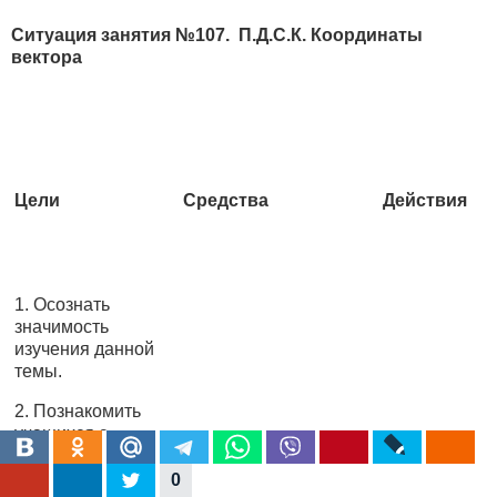
Ситуация занятия №107. П.Д.С.К. Координаты
вектора
Цели
Средства
Действия
1. Осознать
значимость
изучения данной
темы.
2. Познакомить
учащихся с
Наладить вн
1. Преподаватель
понятием
человека:
координатных
0
2. Группа обучаемых