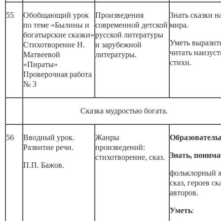
55
Обобщающий урок
Произведения
Знать сказки н
по теме «Былины и
современной детской
мира.
богатырские сказки»
русской литературы
Уметь выразит
Стихотворение Н.
и зарубежной
читать наизуст
Матвеевой
литературы.
стихи.
«Пираты»
Проверочная работа
№ 3
Сказка мудростью богата.
56
Вводный урок.
Жанры
Образователь
Развитие речи.
произведений:
Знать, понима
стихотворение, сказ.
П.П. Бажов.
фольклорный 
сказ, героев ск
авторов.
Уметь
: