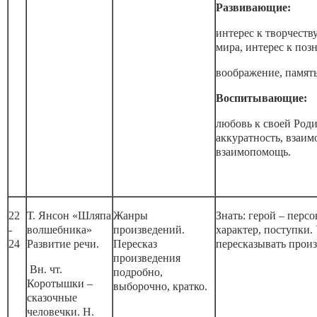
Развивающие:
интерес к творчеств
мира, интерес к поз
воображение, память
Воспитывающие:
любовь к своей Роди
аккуратность, взаим
взаимопомощь.
22
Т. Янсон «Шляпа
Жанры
Знать: герой – персо
-
волшебника»
произведений.
характер, поступки.
24
Развитие речи.
Пересказ
пересказывать произ
произведения
Вн. чт.
подробно,
Коротышки –
выборочно, кратко.
сказочные
человечки. Н.