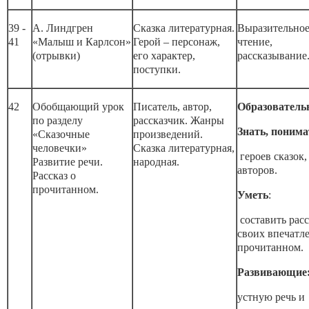
39 -
А. Линдгрен
Сказка литературная.
Выразительно
41
«Малыш и Карлсон»
Герой – персонаж,
чтение,
(отрывки)
его характер,
рассказывание
поступки.
42
Обобщающий урок
Писатель, автор,
Образователь
по разделу
рассказчик. Жанры
Знать, понима
«Сказочные
произведений.
человечки»
Сказка литературная,
героев сказок,
Развитие речи.
народная.
авторов.
Рассказ о
прочитанном.
Уметь
:
составить расс
своих впечатл
прочитанном.
Развивающие
устную речь и