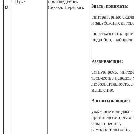
–
– Пух»
произведений.
Знать, понимать:
32
Сказка. Пересказ.
литературные сказк
и зарубежных автор
пересказывать прои
подробно, выборочно
Развивающие:
устную речь, интере
творчеству народов 
любознательность, л
мышление.
Воспитывающие:
уважение к людям – 
произведений, чувс
товарищества,
самостоятельность.