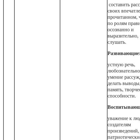
составить расс
своих впечатл
прочитанном, 
по ролям прав
осознанно и
выразительно,
слушать.
Развивающие
устную речь,
любознательно
умение рассуж
делать выводы
память, творче
способности.
Воспитывающ
уважение к лю
создателям
произведений,
патриотически