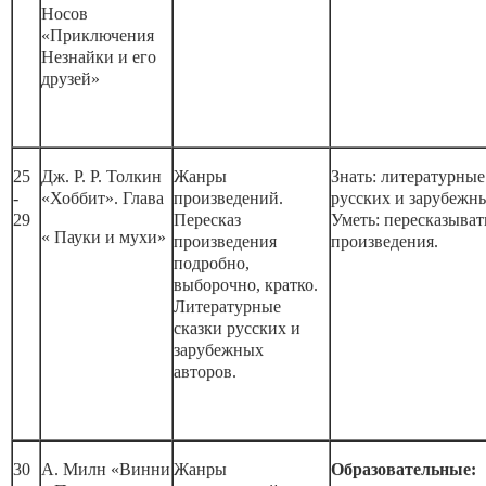
Носов
«Приключения
Незнайки и его
друзей»
25
Дж. Р. Р. Толкин
Жанры
Знать: литературные
-
«Хоббит». Глава
произведений.
русских и зарубежны
29
Пересказ
Уметь: пересказыват
« Пауки и мухи»
произведения
произведения.
подробно,
выборочно, кратко.
Литературные
сказки русских и
зарубежных
авторов.
30
А. Милн «Винни
Жанры
Образовательные: