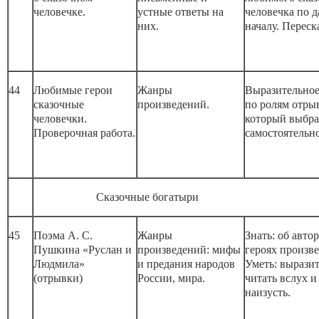
человечке.
устные ответы на
человечка по 
них.
началу. Переск
44
Любимые герои
Жанры
Выразительное
сказочные
произведений.
по ролям отры
человечки.
который выбр
Проверочная работа.
самостоятельно
Сказочные богатыри
45
Поэма А. С.
Жанры
Знать: об автор
Пушкина «Руслан и
произведений: мифы
героях произве
Людмила»
и предания народов
Уметь: вырази
(отрывки)
России, мира.
читать вслух и
наизусть.