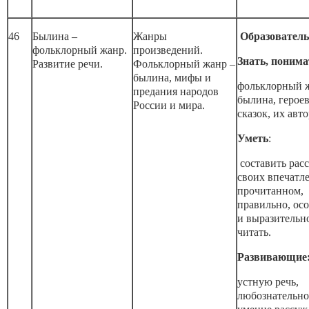
46
Былина –
Жанры
Образовател
фольклорный жанр.
произведений.
Знать, понима
Развитие речи.
Фольклорный жанр –
былина, мифы и
фольклорный 
предания народов
былина, герое
России и мира.
сказок, их авто
Уметь
:
составить расс
своих впечатл
прочитанном,
правильно, ос
и выразительн
читать.
Развивающие
устную речь,
любознательно