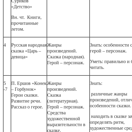
Суриков
«Детство»
Вн. чт. Книги,
прочитанные
летом.
4
Русская народная
Жанры
Знать: особенности 
сказка «Царь –
произведений.
герой – персонаж.
девица»
Сказка (народная).
Уметь: правильно и 
Герой – персонаж.
читать.
5
П. Ершов «Конек
Жанры
Знать:
-7
– Горбунок»
произведений.
различные жанры
Герои сказки.
Сказка
произведений, отли
Развитие речи.
(литературная).
особенности сказки.
Рассказ о герое.
Герой – персонаж.
Средства
находить в сказке за
художественной
определять ритм,
выразительности в
художественные сред
сказке.