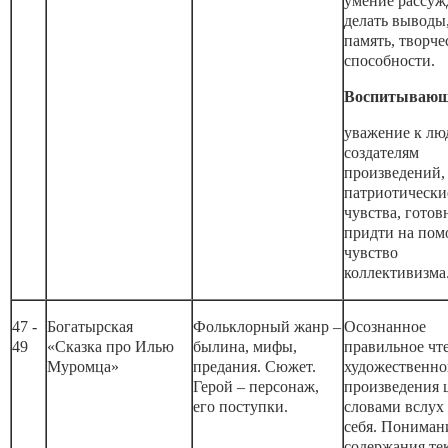
умение рассуж
делать выводы
память, творче
способности.
Воспитывающ
уважение к лю
создателям
произведений,
патриотически
чувства, готов
придти на пом
чувство
коллективизма
47 -
Богатырская
Фольклорный жанр –
Осознанное
49
«Сказка про Илью
былина, мифы,
правильное чт
Муромца»
предания. Сюжет.
художественно
Герой – персонаж,
произведения
его поступки.
словами вслух
себя. Пониман
содержания тек