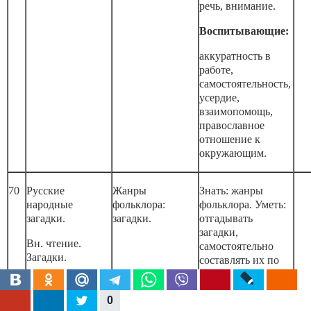
речь, внимание.
Воспитывающие:
аккуратность в
работе,
самостоятельность,
усердие,
взаимопомощь,
православное
отношение к
окружающим.
70
Русские
Жанры
Знать: жанры
народные
фольклора:
фольклора. Уметь:
загадки.
загадки.
отгадывать
загадки,
Вн. чтение.
самостоятельно
Загадки.
составлять их по
признакам.
0