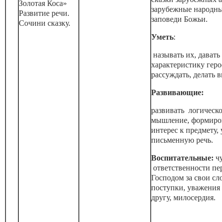
Золотая Коса»
зарубежные народны
Развитие речи.
заповеди Божьи.
Сочини сказку.
Уметь
:
называть их, давать
характеристику геро
рассуждать, делать 
Развивающие:
развивать логическ
мышление, формиро
интерес к предмету,
письменную речь.
Воспитательные:
чу
ответственности пе
Господом за свои сл
поступки, уважения 
другу, милосердия.