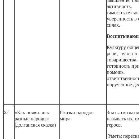
мышление, пам
активность,
самостоятельно
уверенность в 
силах.
Воспитывающ
Культуру обще
речи, чувство
товарищества,
готовность пр
помощь,
ответственност
порученное де
62
«Как появились
Сказки народов
Знать: сказки 
разные народы»
мира.
называть их, и
(долганская сказка)
героев.
Уметь: переск