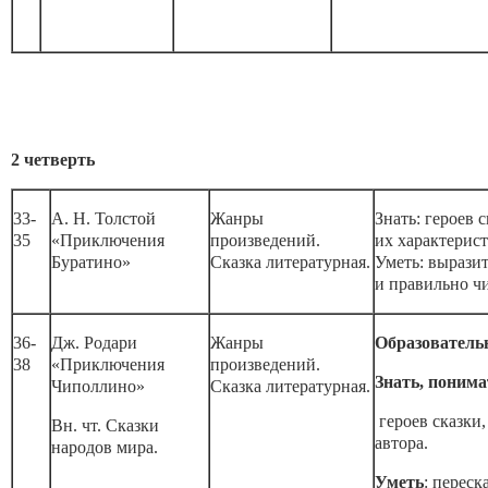
2 четверть
33-
А. Н. Толстой
Жанры
Знать: героев с
35
«Приключения
произведений.
их характерис
Буратино»
Сказка литературная.
Уметь: вырази
и правильно чи
36-
Дж. Родари
Жанры
Образователь
38
«Приключения
произведений.
Знать, понима
Чиполлино»
Сказка литературная.
героев сказки,
Вн. чт. Сказки
автора.
народов мира.
Уметь
: переск