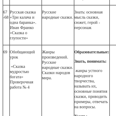
67
Русская сказка
Русские
Знать: основная
-68
«Три калача и
народные сказки.
мысль сказки,
одна баранка».
сюжет, герой -
Иван Франко
персонаж
«Сказка о
глупости»
69
Обобщающий
Жанры
Образовательные:
урок
произведений.
Знать, понимать:
Русские
«Сказка
народные сказки.
жанры устного
мудростью
Сказки народов
народного
богата»
мира.
творчества,
Проверочная
называть их,
работа № 4
основные понятия
сказки, приводить
примеры, отвечать
на вопросы.