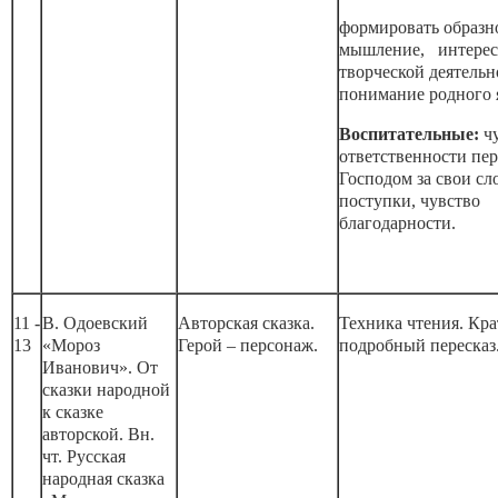
формировать образн
мышление, интерес
творческой деятельн
понимание родного 
Воспитательные:
ч
ответственности пер
Господом за свои сл
поступки, чувство
благодарности.
11 -
В. Одоевский
Авторская сказка.
Техника чтения. Кра
13
«Мороз
Герой – персонаж.
подробный пересказ
Иванович». От
сказки народной
к сказке
авторской. Вн.
чт. Русская
народная сказка