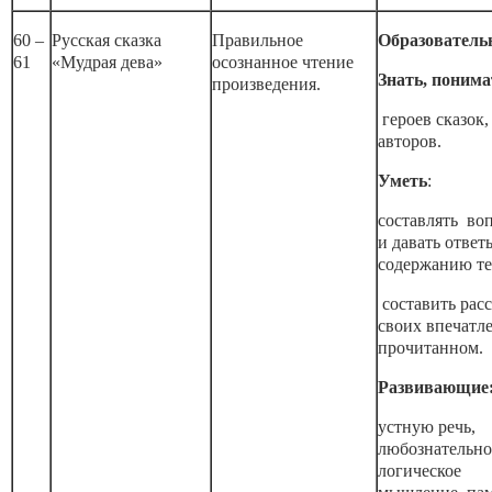
60 –
Русская сказка
Правильное
Образователь
61
«Мудрая дева»
осознанное чтение
Знать, понима
произведения.
героев сказок,
авторов.
Уметь
:
составлять во
и давать ответ
содержанию те
составить расс
своих впечатл
прочитанном.
Развивающие
устную речь,
любознательно
логическое