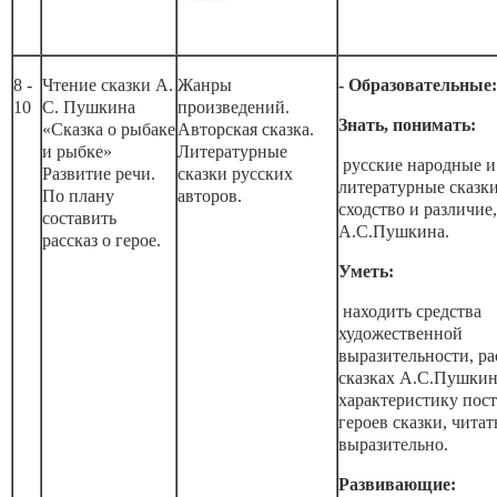
8 -
Чтение сказки А.
Жанры
- Образовательные:
10
С. Пушкина
произведений.
Знать, понимать:
«Сказка о рыбаке
Авторская сказка.
и рыбке»
Литературные
русские народные и
Развитие речи.
сказки русских
литературные сказки
По плану
авторов.
сходство и различие,
составить
А.С.Пушкина.
рассказ о герое.
Уметь:
находить средства
художественной
выразительности, ра
сказках А.С.Пушкина
характеристику пос
героев сказки, читат
выразительно.
Развивающие: