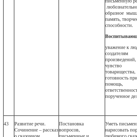
письменную р
любознательно
образное мыш
память, творче
способности.
Воспитывающ
уважение к лю
создателям
произведений,
чувство
товарищества,
готовность пр
помощь,
ответственност
порученное де
43
Развитие речи.
Постановка
Уметь письмен
Сочинение – рассказ
вопросов,
нарисовать по
о сказочном
письменные и
любимого сказ