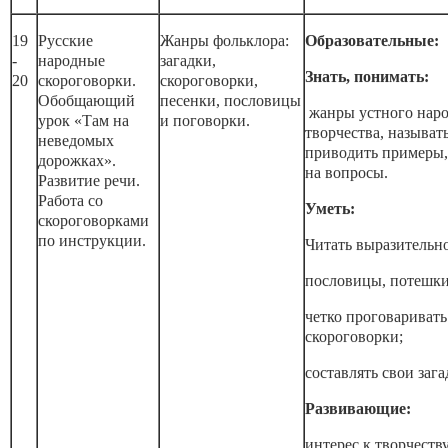
19
Русские
Жанры фольклора:
Образовательные:
-
народные
загадки,
Знать, понимать:
20
скороговорки.
скороговорки,
Обобщающий
песенки, пословицы
жанры устного нар
урок «Там на
и поговорки.
творчества, называть
неведомых
приводить примеры,
дорожках».
на вопросы.
Развитие речи.
Работа со
Уметь:
скороговорками
по инструкции.
Читать выразительн
пословицы, потешки
четко проговаривать
скороговорки;
составлять свои зага
Развивающие:
интерес к творчеств