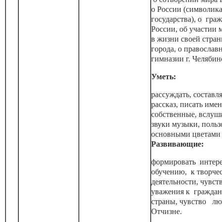
о России (символик
государства), о гра
России, об участии
в жизни своей стран
города, о православ
гимназии г. Челябин
Уметь:
рассуждать, составл
рассказ, писать имен
собственные, вслуши
звуки музыки, польз
основными цветами 
Развивающие:
формировать интер
обучению, к творче
деятельности, чувст
уважения к гражда
страны, чувство лю
Отчизне.