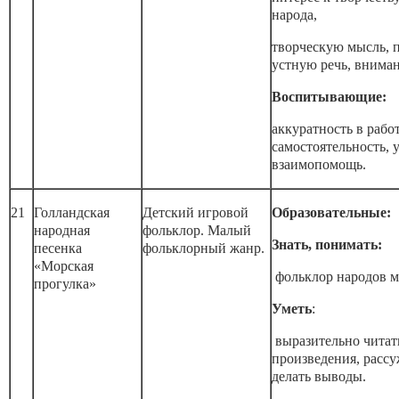
народа,
творческую мысль, п
устную речь, вниман
Воспитывающие:
аккуратность в работ
самостоятельность, 
взаимопомощь.
21
Голландская
Детский игровой
Образовательные:
народная
фольклор. Малый
Знать, понимать:
песенка
фольклорный жанр.
«Морская
фольклор народов м
прогулка»
Уметь
:
выразительно чита
произведения, рассу
делать выводы.