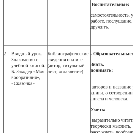
Воспитательные:
самостоятельность, 
работе, послушание,
дружить.
2
Вводный урок.
Библиографические
- Образовательные:
Знакомство с
сведения о книге
Знать,
учебной книгой.
(автор, титульный
поним
Б. Заходер «Моя
лист, оглавление)
вообразилия»,
«Сказочка»
авторов и название
книги, о сотворени
ангела и человека.
Уметь:
выразительно читат
творчески мыслить,
рассуждать, воображ