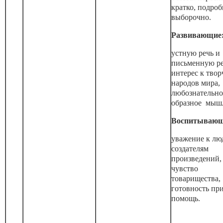
кратко, подроб
выборочно.
Развивающие
устную речь и
письменную р
интерес к твор
народов мира,
любознательно
образное мыш
Воспитывающ
уважение к лю
создателям
произведений,
чувство
товарищества,
готовность пр
помощь.