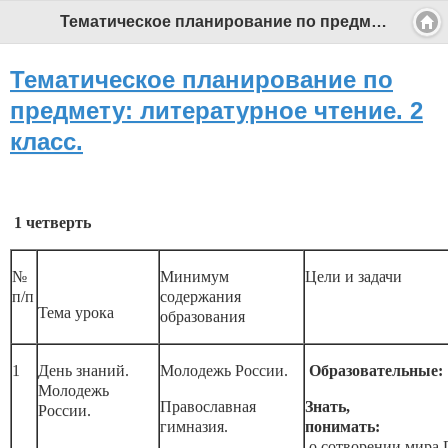
Тематическое планирование по предмету: литературное чтение. 2 класс. - Профессиональный педагог
Тематическое планирование по
предмету: литературное чтение. 2
класс.
1 четверть
№
Минимум
Цели и задачи
п/п
содержания
Тема урока
образования
1
День знаний.
Молодежь России.
Образовательные:
Молодежь
Православная
Знать,
России.
гимназия.
поним
о сотворении мира 