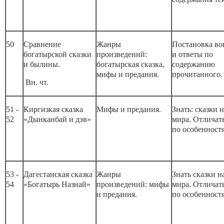
50
Сравнение
Жанры
Постановка во
богатырской сказки
произведений:
и ответы по
и былины.
богатырская сказка,
содержанию
мифы и предания.
прочитанного.
Вн. чт.
51 -
Киргизкая сказка
Мифы и предания.
Знать: сказки 
52
«Дынканбай и дэв»
мира. Отличать
по особенност
53 -
Дагестанская сказка
Жанры
Знать сказки н
54
«Богатырь Назнай»
произведений: мифы
мира. Отличать
и предания.
по особенност