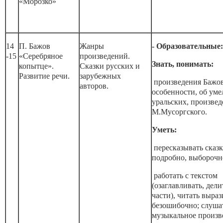
«Морозко»
14
П. Бажов
Жанры
- Образовательные:
-15
«Серебряное
произведений.
Знать, понимать:
копытце».
Сказки русских и
Развитие речи.
зарубежных
произведения Бажов
авторов.
особенности, об уме
уральских, произвед
М.Мусоргского.
Уметь:
пересказывать сказ
подробно, выборочно
работать с текстом
(озаглавливать, дели
части), читать выраз
безошибочно; слуша
музыкальное произв