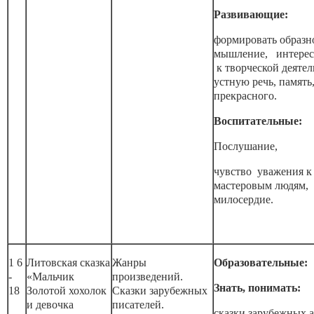
Развивающие:
формировать образн
мышление, интерес
к творческой деятел
устную речь, память
прекрасного.
Воспитательные:
Послушание,
чувство уважения к
мастеровым людям,
милосердие.
1 6
Литовская сказка
Жанры
Образовательные:
-
«Мальчик
произведений.
Знать, понимать:
18
Золотой хохолок
Сказки зарубежных
и девочка
писателей.
сказки зарубежных а