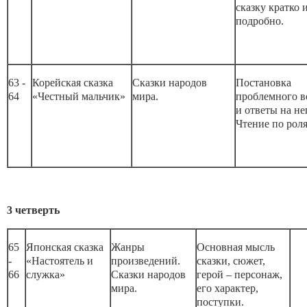
сказку кратко 
подробно.
63 -
Корейская сказка
Сказки народов
Постановка
64
«Честный мальчик»
мира.
проблемного в
и ответы на не
Чтение по рол
3 четверть
65
Японская сказка
Жанры
Основная мысль
-
«Настоятель и
произведений.
сказки, сюжет,
66
служка»
Сказки народов
герой – персонаж,
мира.
его характер,
поступки.