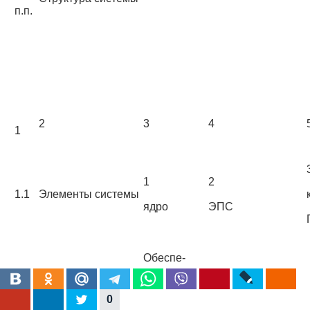
п.п.
2
3
4
1
1
2
1.1
Элементы системы
ядро
ЭПС
Обеспе­
чивает
деление
Обеспечивает:
клетки,
0
синтез белков,