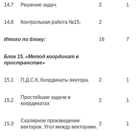
14.7
Решение задач.
2
1
14.8
Контрольная работа №15.
2
Итого по блоку:
16
7
Блок 15. «Метод координат в
пространстве»
15.1
П.Д.С.К. Координаты вектора.
2
1
Простейшие задачи в
15.2
2
1
координатах
Скалярное произведение
15.3
2
1
векторов. Угол между векторами.