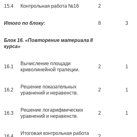
15.4
Контрольная работа №16
2
Итого по блоку:
8
3
Блок 16. «Повторение материала
II
курса»
Вычисление площади
16.1
2
1
криволинейной трапеции.
Решение показательных
16.2
2
1
уравнений и неравенств.
Решение логарифмических
16.3
2
1
уравнений и неравенств.
Итоговая контрольная работа
16.4
2