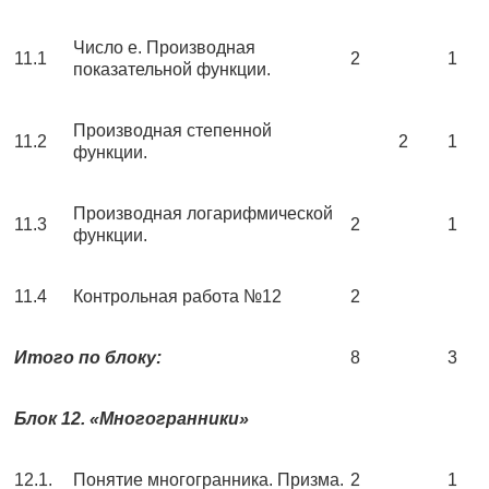
Число е. Производная
11.1
2
1
показательной функции.
Производная степенной
11.2
2
1
функции.
Производная логарифмической
11.3
2
1
функции.
11.4
Контрольная работа №12
2
Итого по блоку:
8
3
Блок 12. «Многогранники»
12.1.
Понятие многогранника. Призма.
2
1