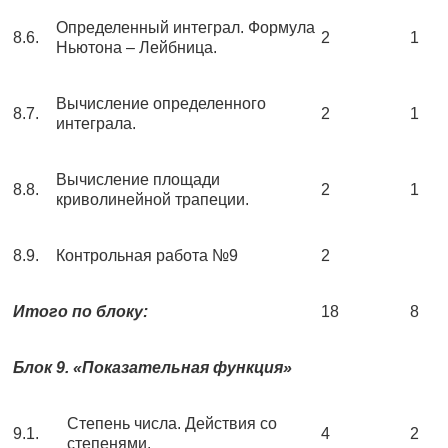
Определенный интеграл. Формула
8.6.
2
1
Ньютона – Лейбница.
Вычисление определенного
8.7.
2
1
интеграла.
Вычисление площади
8.8.
2
1
криволинейной трапеции.
8.9.
Контрольная работа №9
2
Итого по блоку:
18
8
Блок 9. «Показательная функция»
Степень числа. Действия со
9.1.
4
2
степенями.