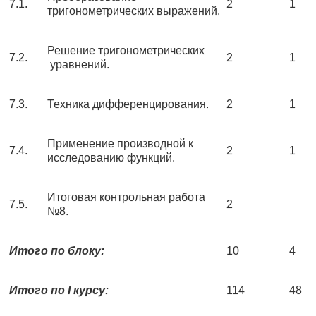
7.1.
2
1
тригонометрических выражений.
Решение тригонометрических
7.2.
2
1
уравнений.
7.3.
Техника дифференцирования.
2
1
Применение производной к
7.4.
2
1
исследованию функций.
Итоговая контрольная работа
7.5.
2
№8.
Итого по блоку:
10
4
Итого по
I курсу:
114
48