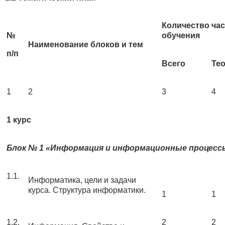
Количество ча
№
обучения
Наименование блоков и тем
п/п
Всего
Те
1
2
3
4
1 курс
Блок № 1 «Информация и информационные процесс
1.1.
Информатика, цели и задачи
курса. Структура информатики.
1
1
1.2.
2
2