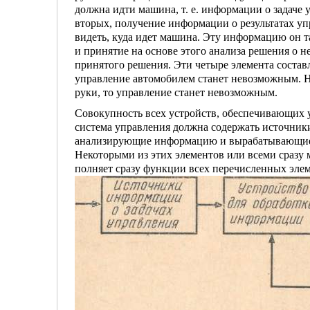
должна идти машина, т. е. информа­ции о задаче
вторых, получение инфор­мации о результатах уп
видеть, куда идет машина. Эту информацию он т
и принятие на основе этого анализа решения о н
принятого решения. Эти четыре элемен­та состав
управление автомобилем станет невозможным. Нап
руки, то управ­ление станет невозможным.
Совокупность всех устройств, обеспечивающих у
система управления должна содер­жать источники
анализирующие ин­формацию и вырабатывающие 
Некоторыми из этих элементов или всеми сразу м
полняет сразу функции всех перечисленных элем