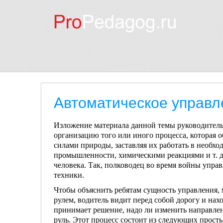
Автоматическое управл
Изложение материала данной темы руководитель 
организацию того или иного процес­са, которая 
силами природы, за­ставляя их работать в необх
промышлен­ности, химическими реакциями и т. д
человека. Так, полководец во время войны упра
техники.
Чтобы объяснить ребятам сущность управления, 
рулем, водитель видит перед собой дорогу и нах
принимает решение, надо ли изменить направлени
руль. Этот процесс состоит из следующих прост