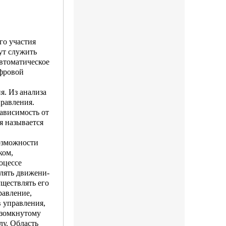
го участия
ут служить
автоматическое
фро­вой
я. Из анализа
правления.
зависимость от
я называется
возможности
ком,
оцессе
влять движени­
уществлять его
равление,
в управления,
­зомкнутому
лу. Область