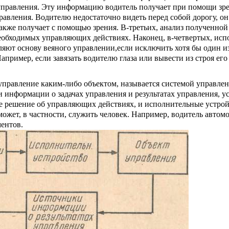
 управления. Эту информацию водитель по­лучает при помощи зре
равления. Водителю недостаточ­но видеть перед собой дорогу, о
акже получает с по­мощью зрения. В-третьих, анализ полученно
е­обходимых управляющих действиях. Наконец, в-четвер­тых, ис
ляют основу веяного управлении,если исключить хотя бы один из
ример, если завязать водителю глаза или вывести из строя его
п­равление каким-либо объектом, называется системой уп­равлен
 информации о задачах управления и ре­зультатах управления, у
решение об управляющих действиях, и исполнительные устрой
ожет, в частности, служить человек. Например, водитель автом
ентов.