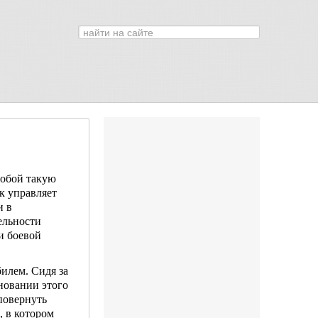
Искать...
0
собой такую
к управляет
и в
ельности
и боевой
илем. Сидя за
сновании этого
повер­нуть
, в котором