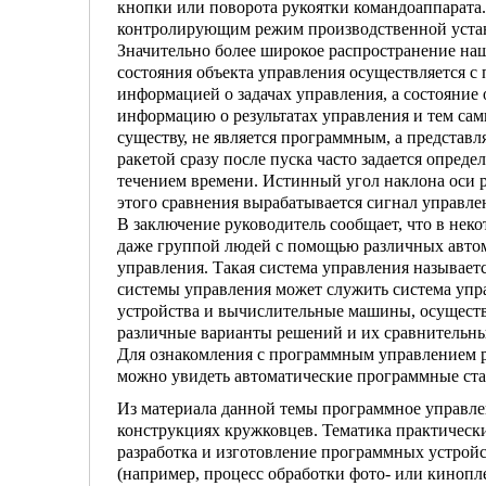
кнопки или поворота рукоятки командоаппарата.
контроли­рующим режим производственной уста
Значительно более широкое распространение наш
состояния объекта управления осуще­ствляется 
информацией о задачах управления, а состояние
информа­цию о результатах управления и тем са
существу, не является программным, а представл
ракетой сразу после пуска часто задается опред
течением времени. Истин­ный угол наклона оси р
этого срав­нения вырабатывается сигнал управле
В заключение руководитель сообщает, что в неко
даже группой людей с помощью раз­личных авто
управления. Такая си­стема управления называе
системы управления может служить система упра
устройства и вычислительные машины, осуще­с
различные варианты решений и их сравнительны
Для ознакомления с программным управлением р
можно увидеть автоматические про­граммные ста
Из материала данной темы программное управлен
конструкциях кружковцев. Тематика практиче­ск
разработка и изготовление программных устройс
(например, процесс обработки фото- или кинопл