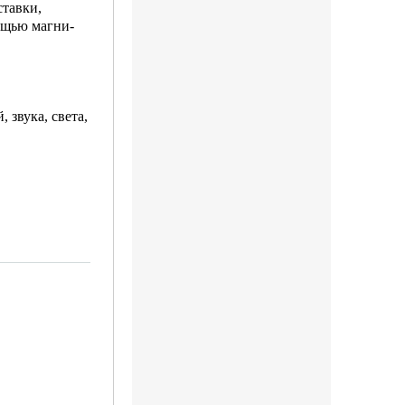
ставки,
мощью магни­
 звука, света,