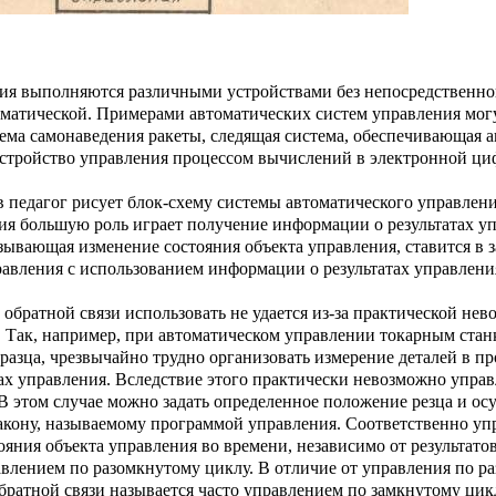
ия выполняются различными устройствами без непосредст­венно
томатической. Примерами автоматических си­стем управления мог
тема самонаведения ракеты, следящая система, обеспечивающая 
устройство управления процессом вычислений в электронной ци
е­дагог рисует блок-схему системы автоматического уп­равлени
ения большую роль играет получение ин­формации о результатах у
ывающая изменение со­стояния объекта управления, ставится в 
равле­ния с использованием информации о результатах управ­лени
братной связи использовать не удается из-за практичес­кой не
 Так, например, при автоматическом управ­лении токарным стан
азца, чрезвычайно трудно организо­вать измерение деталей в пр
атах управления. Вследст­вие этого практически невозможно упра
. В этом случае можно задать определенное положение резца и ос
акону, называемому программой управле­ния. Соответственно уп
яния объекта управления во времени, независимо от результато
влением по разомкнутому циклу. В отличие от управления по ра
братной связи называется часто управлением по замкнутому цик