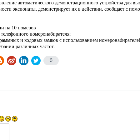
овление автоматического демон­страционного устройства для вы
ности экспонаты, де­монстрирует их в действии, сообщает с по
ии на 10 номеров
теле­фонного номеронабирателя;
рам­мных и кодовых замков с использованием номеронаби­рателей,
ебаний различных частот.
0