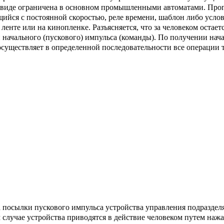
 виде ограничена в основном про­мышленными автоматами. Пр
ийся с постоянной скоростью, реле времени, шаблон либо услов
н­те или на кинопленке. Разъясняется, что за человеком остает
 начального (пускового) импульса (команды). По получении нач
осуществляет в опреде­ленной последовательности все операции 
ба посылки пускового импульса устройства управления подраздел
 случае устройства приводятся в действие человеком путем наж