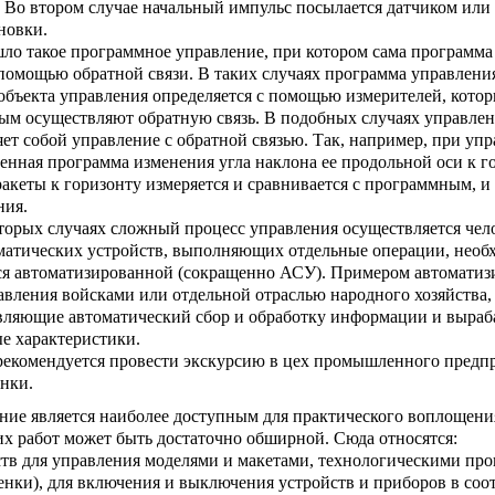
 Во втором случае началь­ный импульс посылается датчиком или 
новки.
ло такое программное управление, при котором сама про­грамма
с помощью обратной связи. В таких случаях программа управлени
 объекта управления определяется с помощью измерителей, кото
мым осущест­вляют обратную связь. В подобных случаях управлен
яет собой управление с обратной связью. Так, например, при уп
еленная программа изменения угла наклона ее продольной оси к г
акеты к горизонту измеряется и сравнивается с программным, и
ния.
то­рых случаях сложный процесс управления осуществля­ется че
матических устройств, выполняющих отдель­ные операции, необ
тся автоматизированной (со­кращенно АСУ). Примером автомати
вления войска­ми или отдельной отраслью народного хозяйства,
твляющие автоматический сбор и обработку информа­ции и выр
е характеристики.
е­комендуется провести экскурсию в цех промышленного предпр
нки.
ие является наиболее доступным для практического вопло­щени
их работ может быть достаточно обширной. Сюда от­носятся:
тв для управления моделями и макетами, технологически­ми пр
енки), для включения и выключения устройств и приборов в соо