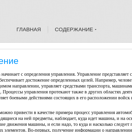
ГЛАВНАЯ
СОДЕРЖАНИЕ
ение
на­чинает с определения управления. Управление представ­ляет 
обеспечивает достижение определенных це­лей. Например, челове
одимом направлении, управ­ляет средствами транспорта, машинам
. Процессы управ­ления протекают также в других областях деят
вляет бо­евыми действиями состоящих в его расположении войск 
можно привести в качестве примера процесс управле­ния автомоб
одящиеся на ней предметы, наблюда­ет, куда идет машина, и на о
е движения ма­шины, и если надо, то куда и насколько следует 
ых элементов. Во-первых, получение информации о направ­лении