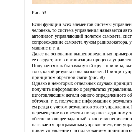
Рис. 53
Если функции всех элементов системы управлен
человека, то система управления назы­вается ав
автопилот, управляю­щий полетом самолета, сис
со­провождение самолета лучом радиолокатора, 
машине и т. д.
Далее на основании вышеприведенных примеров п
ее следует, что в организации про­цесса управл
Получается как бы замкнутый круг: причина, выз
того, какой результат она вызывает. Принцип уп
принципом обратной связи (рис.58)
Однако в некоторых отдельных случаях принцип о
получить информацию о результатах управления.
изготовляющим дегали одного определенного обр
обточки, т. е. полу­чение информации о результ
ем резца с учетом результатов этого управления
перемещение во времени по заранее заданному з
обеспечивающее задан­ный закон изменения состо
назы­вается программным управлением, или упра
циклу управление с использованием прин­ципа о