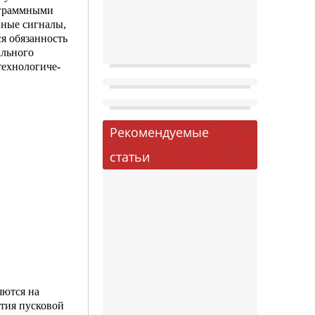
ограммными
ные сигна­лы,
ся обязанность
ального
технологиче­
Рекомендуемые
статьи
яются на
атия пусковой