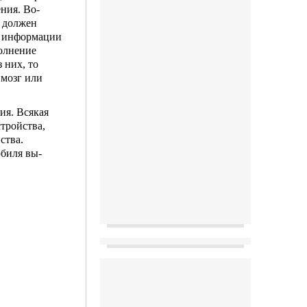
ния. Во-
н должен
й информа­ции
полнение
 них, то
 мозг или
ия. Всякая
стройства,
ства.
обиля вы­