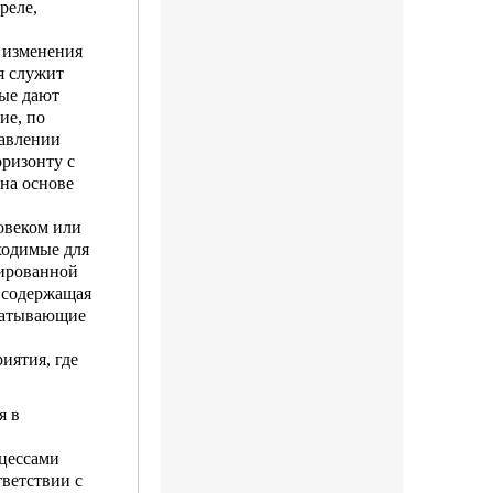
реле,
 изменения
я служит
рые дают
ие, по
равлении
оризонту с
 на основе
ловеком или
ходимые для
зированной
 содер­жащая
абатывающие
иятия, где
я в
оцессами
тветствии с