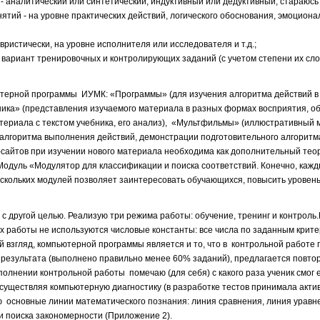
 аналитический или синтетический, индуктивный или дедуктивный; стараюсь
нятий - на уровне практических действий, логического обоснования, эмоциона
истически, на уровне исполнителя или исследователя и т.д.;
вариант тренировочных и контролирующих заданий (с учетом степени их сло
ютерной программы ИУМК: «Программы» (для изучения алгоритма действий 
чника» (представления изучаемого материала в разных формах восприятия,
териала с текстом учебника, его анализ), «Мультфильмы» (иллюстративный 
 алгоритма выполнения действий, демонстрации подготовительного алгоритм
-сайтов при изучении нового материала необходима как дополнительный тео
Модуль «Модулятор для классификации и поиска соответствий. Конечно, каж
ескольких модулей позволяет заинтересовать обучающихся, повысить уровен
 с другой целью. Реализую три режима работы: обучение, тренинг и контрол
х работы не используются числовые константы: все числа по заданным крит
 взгляд, компьютерной программы является и то, что в контрольной работе
ого результата (выполнено правильно менее 60% заданий), предлагается повто
олнении контрольной работы помечаю (для себя) с какого раза ученик смог 
существляя компьютерную диагностику (в разработке тестов принимала актив
аю основные линии математического познания: линия сравнения, линия уравн
 и поиска закономерности (Приложение 2).