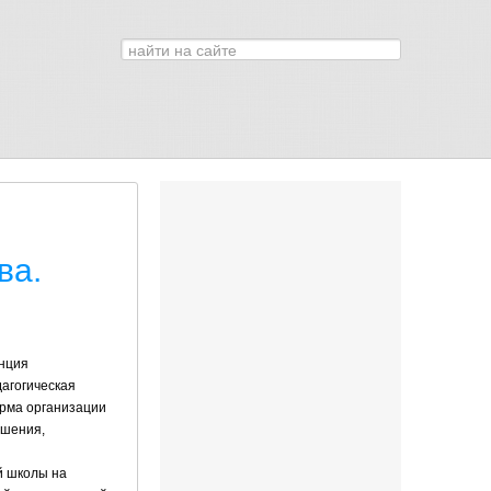
Искать...
0
ва.
енция
агогическая
орма организации
ешения,
й школы на