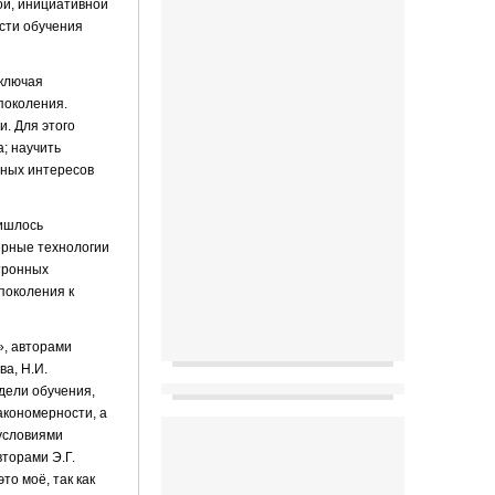
ой, инициативной
сти обучения
включая
поколения.
. Для этого
; научить
ьных интересов
ришлось
ерные технологии
тронных
поколения к
», авторами
ва, Н.И.
дели обучения,
акономерности, а
условиями
торами Э.Г.
о моё, так как