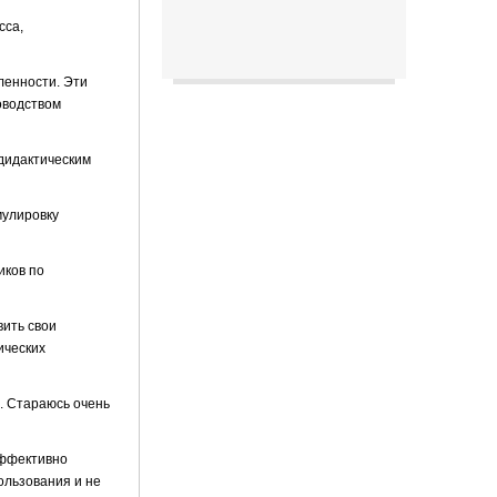
сса,
ленности. Эти
оводством
дидактическим
мулировку
иков по
ить свои
ических
. Стараюсь очень
эффективно
ользования и не