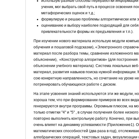
использую разные способы переработки информации -
ученик, мог выбрать свой путь в процессе освоения по
метафорических оценок и т.д.;
формулирую и решаю проблемы алгоритмически или эвр
оцениванию и выбору наиболее подходящий для себя 
привлекательности формы их предъявления и т.п.).
При изучении нового материала использую модули компь
обучения и пошаговой подсказки), «Электронного справо
материал после разбора темы, сравнение изложенного ма
объяснении), «Конструктор алгоритмов» (для построения
объяснении учебного материала). Система локальных веб
материал, развития навыков поиска нужной информации. 
сою конкретную направленность, но сочетание на уроке н
потренировать обучающихся работе с диском.
На этапе усвоения знаний используются эти же модули, но
хороша тем, что при формировании примеров во всех вида
генерируются внутри программы. Огромным плюсом, на мой
только отметки "4" и "5" , в случае получения более низк
повторно выполнить контрольную работу. Конечно, при вып
очень влияет на динамику успеваемости (Приложение1). О
математических способностей (два раза в год), отслежив
алгебраических операций, текстовых задач, визуализации