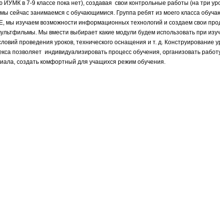
 ИУМК в 7-9 классе пока нет), создавая свои контрольные работы (на три уро
мы сейчас занимаемся с обучающимися. Группа ребят из моего класса обуча
, мы изучаем возможности информационных технологий и создаем свои прод
мультфильмы. Мы вмести выбирает какие модули будем использовать при изу
словий проведения уроков, технического оснащения и т. д. Конструирование у
са позволяет индивидуализировать процесс обучения, организовать работу
иала, создать комфортный для учащихся режим обучения.