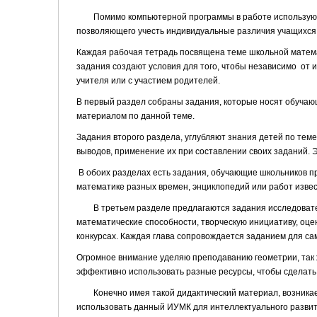
Помимо компьютерной программы в работе использую ра
позволяющего учесть индивидуальные различия учащихся
Каждая рабочая тетрадь посвящена теме школьной матема
задания создают условия для того, чтобы независимо от 
учителя или с участием родителей.
В первый раздел собраны задания, которые носят обучаю
материалом по данной теме.
Задания второго раздела, углубляют знания детей по те
выводов, применение их при составлении своих заданий. 
В обоих разделах есть задания, обучающие школьников п
математике разных времен, энциклопедий или работ извес
В третьем разделе предлагаются задания исследовательс
математические способности, творческую инициативу, оце
конкурсах. Каждая глава сопровождается заданием для са
Огромное внимание уделяю преподаванию геометрии, так ж
эффективно использовать разные ресурсы, чтобы сделать
Конечно имея такой дидактический материал, возникает 
использовать данный ИУМК для интеллектуального разви