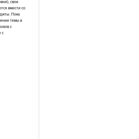
вня), свои
ются вмести со
укты. Пока
чении темы в
роков с
 с