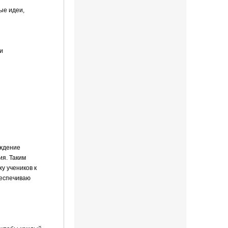
ые идеи,
и
уждение
ия. Таким
у учеников к
беспечиваю