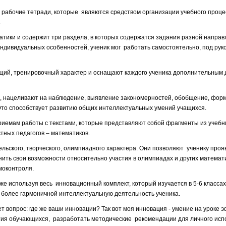
бочие тетради, которые являются средством организации учебного проце
.
тики и содержит три раздела, в которых содержатся задания разной направ
индивидуальных особенностей, ученик мог работать самостоятельно, под рук
щий, тренировочный характер и оснащают каждого ученика дополнительным 
ме, нацеливают на наблюдение, выявление закономерностей, обобщение, фор
Это способствует развитию общих интеллектуальных умений учащихся.
риемам работы с текстами, которые представляют собой фрагменты из учебн
тных педагогов – математиков.
кого, творческого, олимпиадного характера. Они позволяют ученику прояв
нить свои возможности относительно участия в олимпиадах и других математ
моконтроля.
е используя весь инновационный комплект, который изучается в 5-6 классах
 более гармоничной интеллектуальную деятельность ученика.
вопрос: где же ваши инновации? Так вот моя инновация - умение на уроке 
тия обучающихся, разработать методические рекомендации для личного исп