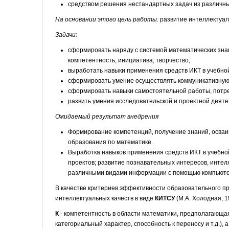
средством решения нестандартных задач из различны
На основании этого цель работы:
развитие интеллектуал
Задачи:
сформировать наряду с системой математических знан
компетентность, инициатива, творчество;
выработать навыки применения средств ИКТ в учебной
сформировать умение осуществлять коммуникативную
сформировать навыки самостоятельной работы, потре
развить умения исследовательской и проектной деяте
Ожидаемый результат внедрения
Формирование компетенций, получение знаний, осваив
образования по математике.
Выработка навыков применения средств ИКТ в учебно
проектов; развитие познавательных интересов, интел
различными видами информации с помощью компьюте
В качестве критериев эффективности образовательного 
интеллектуальных качеств в виде
КИТСУ
(М.А. Холодная, 1
К
- компетентность в области математики, предполагающая
категориальный характер, способность к переносу и т.д.)