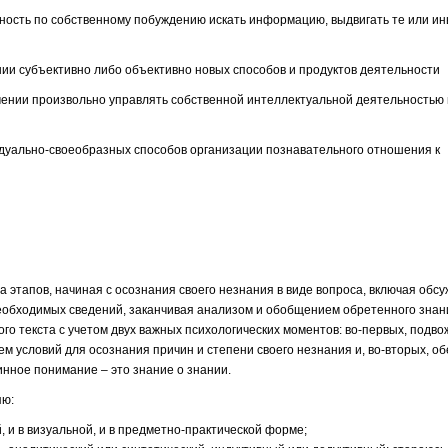
ность по собственному побуждению искать информацию, выдвигать те или ин
нии субъективно либо объективно новых способов и продуктов деятельности
мении произвольно управлять собственной интеллектуальной деятельностью 
видуально-своеобразных способов организации познавательного отношения к
 этапов, начиная с осознания своего незнания в виде вопроса, включая обс
необходимых сведений, заканчивая анализом и обобщением обретенного знан
о текста с учетом двух важных психологических моментов: во-первых, подвож
 условий для осознания причин и степени своего незнания и, во-вторых, о
инное понимание – это знание о знании.
яю:
 и в визуальной, и в предметно-практической форме;