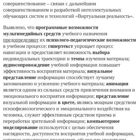
совершенствование – связан с дальнейшим
совершенствованием и разработкой интеллектуальных
обучающих систем и технологий «Виртуальная реальность».
Выявлено, что
программные возможности
мультимедийных средств
учебного назначения
предопределяют
их
психолого-педагогические возможности
в учебном процессе:
гипертекст
упрощает процесс
навигации и предоставляет возможность
выбора
индивидуальных траектории и
темпа
изучения материала;
аудиосопровождение
учебной информации повышает
эффективность восприятия материала;
визуальное
представление
информации способствует лучшему
запоминанию и усвоению учебного материала;
анимация
является одним из сильных средств привлечения внимания и
эмоционального восприятия информации;
представление
визуальной информации
в цвете,
являясь мощным средством
психофизиологического и эмоционального воздействия на
человека, служит эффективным средством приема и
переработки зрительной информации;
компьютерное
моделирование
используется с целью обеспечения
наглядности, доступности восприятия учебной информации,
которую невозможно представить обычными средствами