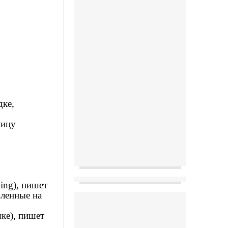
дке,
лицу
ing), пишет
вленные на
ыке), пишет