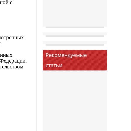
ной с
смотренных
м
Рекомендуемые
енных
 Федерации.
статьи
ательством