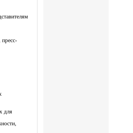
дставителям
 пресс-
х
х для
жности,