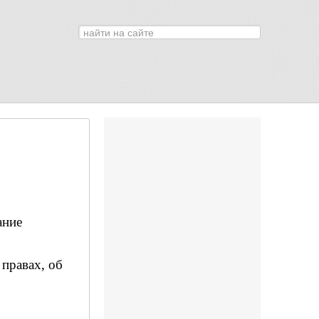
Искать...
0
ание
 правах, об