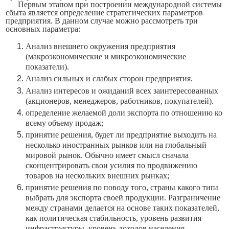
Первым этапом
при построении международной системы
сбыта является определение стратегических параметров
предприятия. В данном случае можно рассмотреть три
основных параметра:
Анализ внешнего окружения предприятия
(макроэкономиче­ские и микроэкономические
показатели).
Анализ сильных и слабых сторон предприятия.
Анализ интересов и ожиданий всех заинтересованных
(акцио­неров, менеджеров, работников, покупателей).
определение желаемой доли экспорта по отношению ко
всему объему продаж;
принятие решения, будет ли предприятие выходить на
не­сколько иностранных рынков или на глобальный
мировой рынок. Обычно имеет смысл сначала
сконцентрировать свои усилия по про­движению
товаров на нескольких внешних рынках;
принятие решения по поводу того, страны какого типа
выбрать для экспорта своей продукции. Разграничение
между странами делается на основе таких показателей,
как политическая стабиль­ность, уровень развития
инфраструктуры, уровень доходов населе­ния,