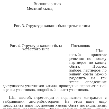
Внешний рынок
Местный склад
Рис. 3. Структура канала сбыта третьего типа
Рис. 4. Структура канала сбыта
Поставщик
четвертого типа
Шаг
пятый:
принятие
решения по поводу
партнеров по кана­лу
сбыта.
Процесс
выбора партнеров по
каналу сбыта можно
раз­делить на три
этапа: определение
доступности участников канала, проведение первоначальной
оценки участников, подробный анализ участников.
Шаг шестой:
переговоры и подписание контрактов с
выбранными дистрибьюторами.
На этом шаге надо
представить план
по­
строения канала сбыта потенциальным