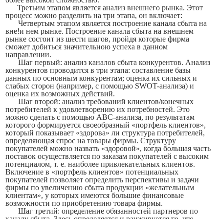
Третьим этапом
является анализ внешнего рынка. Этот
процесс можно разделить на три этапа, он включает:
Четвертым этапом
является построение канала сбыта на
вне!
и
нем рынке. Построение канала сбыта на внешнем
рынке состоит из шести шагов, пройдя которые фирма
сможет добиться значительною успеха в данном
направлении.
Шаг первый:
анализ каналов сбыта конкурентов.
Анализ
конкурентов проводится в три этапа: составление базы
данных по основным конкурентам; оценка их сильных и
слабых сторон (например, с помощью SWOT-анализа) и
оценка их возможных действий.
Шаг
второй:
анализ требований клиентов/конечных
потребителей к удовлетворению их потребностей.
Это
можно сделать с помощью ABC-анализа, по результатам
которого формируется своеобразный «портфель клиентов»,
который показывает «здорова» ли структура потребителей,
определяющая спрос на товары фирмы. Структуру
покупателей можно назвать «здоровой», когда большая часть
поставок осуществляется по заказам покупателей с высоким
потенциалом, т. е. наиболее привлекательных клиентов.
Включение в «портфель клиентов» потенциальных
покупателей позволяет определить перспективы и задачи
фирмы по увеличению сбыта продукции «желательным
клиентам», у которых имеются большие финансовые
возможности по приобретению товара фирмы.
Шаг третий:
определение обязанностей партнеров по
каналу
сбыта.
Здесь определяется и ранжируется то, что