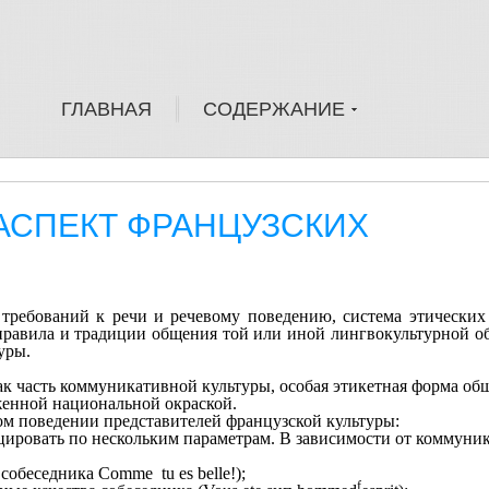
ГЛАВНАЯ
СОДЕРЖАНИЕ
АСПЕКТ ФРАНЦУЗСКИХ
 требований к речи и речевому поведению, система этических
равила и традиции общения той или иной лингвокультурной о
уры.
к часть коммуникативной культу­ры, особая этикетная форма об
­женной национальной окраской.
ом поведении представителей французской культуры:
ровать по не­скольким параметрам. В зависимости от коммуни
 собеседника
Comme tu
es
belle
!);
f