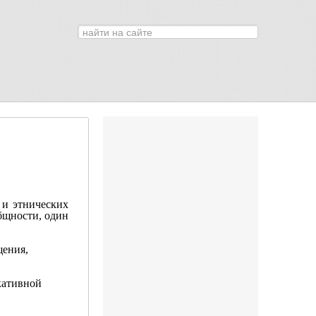
Искать...
0
 и этнических
бщности, один
щения,
кативной