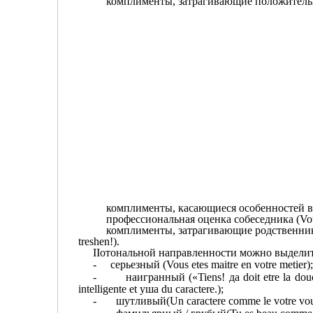
комплименты, затрагивающие положительн
комплименты, касающиеся особенностей в
профессиональная оценка собеседника (
Vo
комплименты, затрагивающие родственник
tres
hen
!).
IIoтональной направленности можно выдели
-
серьезный
(Vous etes maitre en votre metier)
-
наигранный
(«Tiens! да doit etre la dou
intelligente et ушa du caractere.);
-
шутливый
(Un caractere comme le votre vous