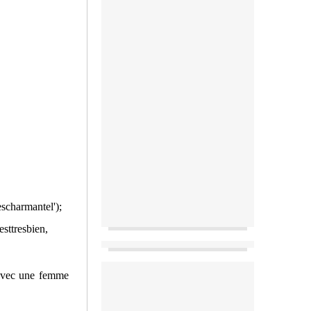
es
charmantel');
est
tres
bien,
r avec une femme