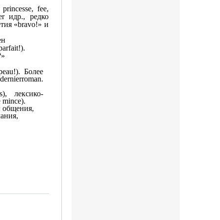
incesse, fee,
er идр., редко
тия «bravo!» и
ен
parfait
!).
?»
peau
!).
Более
dernier
roman
.
),
лексико-
e mince).
л общения,
ания,