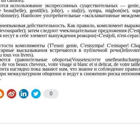
 un camion).
ся использова­ние экспрессивных существительных — genie, pr
au(belle), gentil(le), joli(e),
nia[(e), sympa, mighon(ne), sup
?
 ordonne(e). Наиболее употребительные «экскламативные междоме
 внеязыковая действительность. Как правило, комплимент выраж
de
vous
parler);
затем следуют
ччеклицательные
предложения (С
'est
 несут в себе элемент вынуждения реакции
(«C
'estjoli
, n
'est
-cepas
y
нутости комплименты
(T
es
ип genie, С
'est
sympa
! С'est
super
! Cha
тарные высказывания встре­чаются в публичной речи
(Je
lis
votre
u tous vos livres).
уются сравнительные обороты
(Vous
etes
сотте une
fleur
du
champs
n de vos beaux cheveux, voire visage si blanc et si delicat, de votre taill
нта наглядно пока зывают нам, что знание и соблюдение прави
при межкультурном общении и ведут к снижению риска непоним
.
0