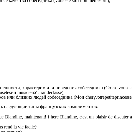
ые качества собеседника (
Vous
ete s
ип homme
d
esprit
);
нешности, характером или поведения собеседника (
Сотте vous
et
usetesип musicienУ . randeclasse);
ов или близких людей собеседника
(Мои cher
votre
petite
princesse
}
ть следующие типы французских комплиментов:
;
ce Blandine, maintenant! i here Blandine, с'est un plaisir de discute
 rend la vie facile);