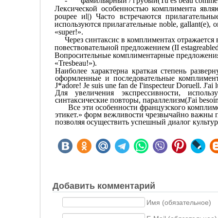
-
фамильярный
/ грубый
(Tu es beau comme
Лексической особенностью комплимента являют
poupee иl|) Часто встречаются прилагательные be
используются прилагательные noble, gallant(e),
«super!».
Через синтаксис в комплиментах отражается
повествователь­ной
предложением
(II est
agreable
Вопросительные
комплиментарные предложения
«Tres
beau
!»).
Наиболее характерна краткая степень развер
оформ­ленные и последовательные комплимен
J*adore! Je suis une fan de I'inspecteur Doruell. J'ai l
Для увеличения экспрессивности, использ
синтакс
ические
повторы
, параллелизм
(J'ai besoi
Все эти особенности французского комплиме
этикет.» форм вежливости чрезвычайно важны 
позволяя осуществить успешный диалог культур
Добавить комментарий
Имя (обязательное)