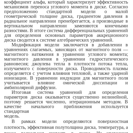
коэффициент альфа, который характеризует эффективность
механизмов переноса углового момента в диске. Согласно
предположению стандартной модели о малой
геометрической толщине диска, градиентом давления в
радиальное направлении пренебрегается, а производные в
вертикальном направ­лении заменяются конечными
разностями. В итоге система дифференциальных уравнений
для определения основных параметров аккреционного
диска сводится к системе алгебраических уравнений.
Модификация модели заключается в добавлении в
уравнениях слагаемых, зависящих от магнитного поля —
магнитного натяжения в уравнении углового момента;
магнитного давления в уравнении гидростатического
равновесия; джоулева тепла в плотности потока тепла,
излучаемого с поверхности диска. Проводимость плазмы
оп­ределяется с учетом влияния тепловой, а также ударной
ионизации. В уравнении индукции для магнитного поля
учитывается влияние омической диссипации и
амбиполярной диффузии.
Итоговая система уравнений для определения
параметров диска оказывается существенно нелинейной,
поэтому решается
численно,
итерационным методом. В
качестве начального приближения ис­пользуется
стандартная
модель
В рамках модели определяются поверхностная
плотность, эффективная полутолщина диска, температура, а