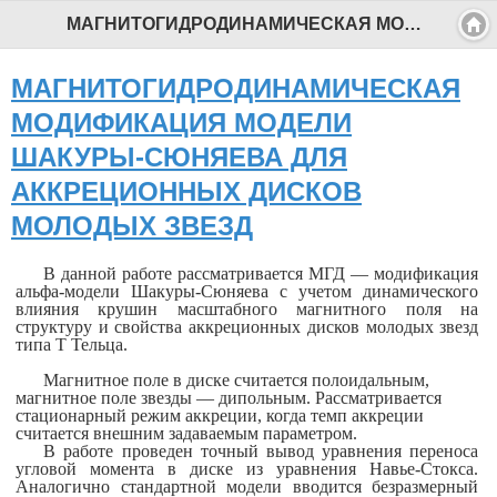
МАГНИТОГИДРОДИНАМИЧЕСКАЯ МОДИФИКАЦИЯ МОДЕЛИ ШАКУРЫ-СЮНЯЕВА ДЛЯ АККРЕЦИОННЫХ ДИСКОВ МОЛОДЫХ ЗВЕЗД - Профессиональный педагог
МАГНИТОГИДРОДИНАМИЧЕСКАЯ
МОДИФИКАЦИЯ МОДЕЛИ
ШАКУРЫ-СЮНЯЕВА ДЛЯ
АККРЕЦИОННЫХ ДИСКОВ
МОЛОДЫХ ЗВЕЗД
В данной работе рассматривается МГД — модификация
альфа-модели Шакуры-Сюняева с учетом динамического
влияния крушин масштабного магнитного поля на
структуру и свойства аккреционных дисков молодых звезд
типа Т Тельца.
Магнитное поле в диске считается полоидальным,
магнитное поле звезды — дипольным. Рассматривается
стационарный режим аккреции, когда темп аккреции
считается внешним задаваемым параметром.
В работе проведен точный вывод уравнения переноса
угловой момента в диске из уравнения Навье-Стокса.
Аналогично стандарт­ной модели вводится безразмерный