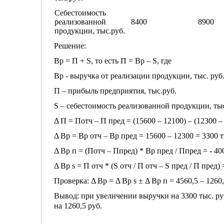
Себестоимость
реализованной
8400
8900
продукции, тыс.руб.
Решение:
Вр = П + S, то есть П = Вр – S, где
Вр - выручка от реализации продукции, тыс. руб
П – прибыль предприятия, тыс.руб.
S – себестоимость реализованной продукции, тыс
Δ П = Потч – П пред = (15600 – 12100) – (12300 – 
Δ Вр = Вр отч – Вр пред = 15600 – 12300 = 3300 т
Δ Вр п = (Потч – Ппред) * Вр пред / Ппред = - 400
Δ Вр s = П отч * (S отч / П отч – S пред / П пред) 
Проверка: Δ Вр = Δ Вр s ± Δ Вр п = 4560,5 – 1260,
Вывод: при увеличении выручки на 3300 тыс. ру
на 1260,5 руб.