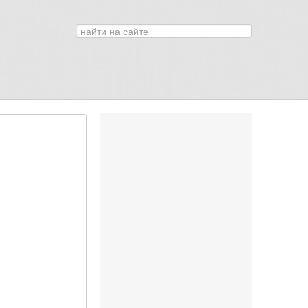
Искать...
0