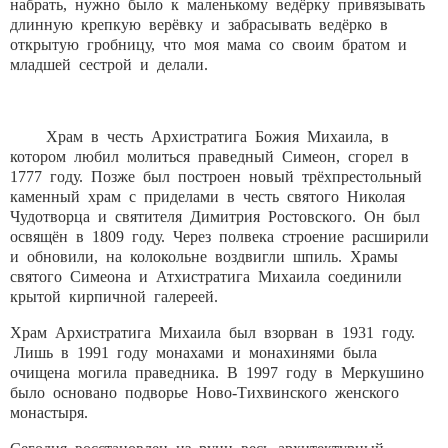
набрать, нужно было к маленькому ведёрку привязывать
длинную крепкую верёвку и забрасывать ведёрко в
открытую гробницу, что моя мама со своим братом и
младшей сестрой и делали.
Храм в честь Архистратига Божия Михаила, в
котором любил молиться праведный Симеон, сгорел в
1777 году. Позже был построен новый трёхпрестольный
каменный храм с приделами в честь святого Николая
Чудотворца и святителя Димитрия Ростовского. Он был
освящён в 1809 году. Через полвека строение расширили
и обновили, на колокольне воздвигли шпиль. Храмы
святого Симеона и Атхистратига Михаила соединили
крытой кирпичной галереей.
Храм Архистратига Михаила был взорван в 1931 году.
Лишь в 1991 году монахами и монахинями была
очищена могила праведника. В 1997 году в Меркушино
было основано подворье Ново-Тихвинского женского
монастыря.