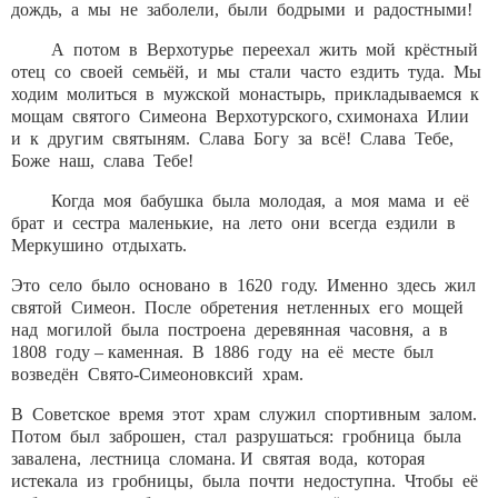
дождь, а мы не заболели, были бодрыми и радостными!
А потом в Верхотурье переехал жить мой крёстный
отец со своей семьёй, и мы стали часто ездить туда. Мы
ходим молиться в мужской монастырь, прикладываемся к
мощам святого Симеона Верхотурского, схимонаха Илии
и к другим святыням. Слава Богу за всё! Слава Тебе,
Боже наш, слава Тебе!
Когда моя бабушка была молодая, а моя мама и её
брат и сестра маленькие, на лето они всегда ездили в
Меркушино отдыхать.
Это село было основано в 1620 году. Именно здесь жил
святой Симеон. После обретения нетленных его мощей
над могилой была построена деревянная часовня, а в
1808 году – каменная. В 1886 году на её месте был
возведён Свято-Симеоновксий храм.
В Советское время этот храм служил спортивным залом.
Потом был заброшен, стал разрушаться: гробница была
завалена, лестница сломана. И святая вода, которая
истекала из гробницы, была почти недоступна. Чтобы её