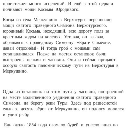
проистекает много исцелений. И ещё в этой церкви
почивают мощи Косьмы Юродивого.
Когда из села Меркушино в Верхотурье переносили
мощи святого праведного Симеона Верхотурского,
юродивый Косьма, неходящий, всю дорогу полз за
крестным ходом на коленях. Уставая, он взывал,
обращаясь к праведному Симеону: «Брате Симеоне,
давай отдохнём!» И тогда гроб с мощами сам
останавливался. Позже на местах остановок были
выстроены церкви и часовни. Они и сейчас придают
особую святость паломническому пути из Верхотурья в
Меркушино.
Одна из остановок на этом пути у часовни, построенной
на месте молитвенного уединения святого праведного
Симеона, на берегу реки Туры. Здесь под развесистой
елью за десять вёрст от Меркушино, он подолгу молился
и удил рыбу.
Ель около 1854 года сломало бурей и унесло вниз по