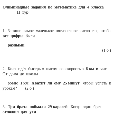
Олимпиадные задания по математике для 4 класса
II
тур
1. Запиши самое маленькое пятизначное число так, чтобы
все цифры
были
разными.
(1 б.)
2. Коля идёт быстрым шагом со скоростью
6 км в час
.
От дома до школы
ровно
1 км.
Хватит ли ему 25 минут
, чтобы успеть к
урокам? (2 б.)
3.
Три брата поймали 29 карасей
. Когда один брат
отложил для ухи