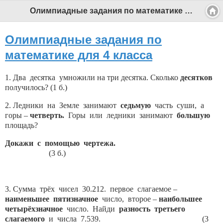
Олимпиадные задания по математике для 4 класса - Профессиональный педагог
Олимпиадные задания по
математике для 4 класса
1. Два десятка умножили на три десятка. Сколько
десятков
получилось? (1 б.)
2. Ледники на Земле занимают
седьмую
часть суши, а
горы –
четверть.
Горы или ледники занимают
большую
площадь?
Докажи с помощью чертежа.
(3 б.)
3. Сумма трёх чисел 30.212. первое слагаемое –
наименьшее пятизначное
число, второе –
наибольшее
четырёхзначное
число. Найди
разность третьего
слагаемого
и числа 7.539. (3