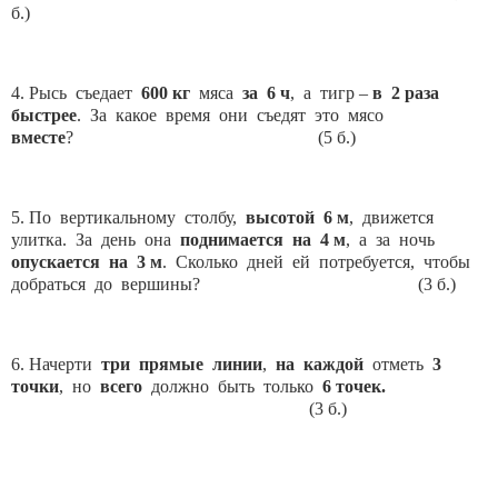
б.)
4. Рысь съедает
600 кг
мяса
за 6 ч
, а тигр –
в 2 раза
быстрее
. За какое время они съедят это мясо
вместе
? (5 б.)
5. По вертикальному столбу,
высотой 6 м
, движется
улитка. За день она
поднимается на 4 м
, а за ночь
опускается на 3 м
. Сколько дней ей потребуется, чтобы
добраться до вершины? (3 б.)
6. Начерти
три прямые линии
,
на каждой
отметь
3
точки
, но
всего
должно быть только
6 точек.
(3 б.)