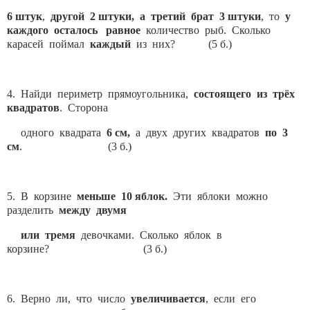
6 штук
,
другой 2 штуки, а третий брат 3 штуки
, то
у
каждого осталось равное
количество рыб. Сколько
карасей поймал
каждый
из них? (5 б.)
4. Найди периметр прямоугольника,
состоящего из трёх
квадратов
. Сторона
одного квадрата
6 см,
а двух других квадратов
по 3
см
. (3 б.)
5. В корзине
меньше 10 яблок.
Эти яблоки можно
разделить
между двумя
или тремя
девочками. Сколько яблок в
корзине? (3 б.)
6. Верно ли, что число
увеличивается
, если его