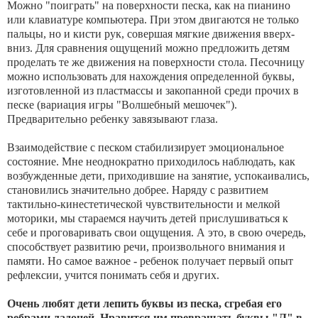
Можно "поиграть" на поверхности песка, как на пианино
или клавиатуре компьютера. При этом двигаются не только
пальцы, но и кисти рук, совершая мягкие движения вверх-
вниз. Для сравнения ощущений можно предложить детям
проделать те же движения на поверхности стола. Песочницу
можно использовать для нахождения определенной буквы,
изготовленной из пластмассы и закопанной среди прочих в
песке (вариация игры "Волшебный мешочек").
Предварительно ребенку завязывают глаза.
Взаимодействие с песком стабилизирует эмоциональное
состояние. Мне неоднократно приходилось наблюдать, как
возбужденные дети, приходившие на занятие, успокаивались,
становились значительно добрее. Наряду с развитием
тактильно-кинестетической чувствительности и мелкой
моторики, мы стараемся научить детей прислушиваться к
себе и проговаривать свои ощущения. А это, в свою очередь,
способствует развитию речи, произвольного внимания и
памяти. Но самое важное - ребенок получает первый опыт
рефлексии, учится понимать себя и других.
Очень любят дети лепить буквы из песка, сгребая его
ребрами ладоней. Нравится им превращать буквы "Л" в