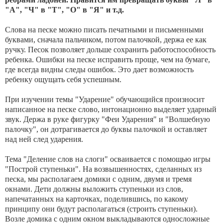
"А", "Ч" в "Т", "О" в "Я" и т.д.
Слова на песке можно писать печатными и письменными
буквами, сначала пальчиком, потом палочкой, держа ее как
ручку. Песок позволяет дольше сохранить работоспособность
ребенка. Ошибки на песке исправить проще, чем на бумаге,
где всегда видны следы ошибок. Это дает возможность
ребенку ощущать себя успешным.
При изучении темы "Ударение" обучающийся произносит
написанное на песке слово, интонационно выделяет ударный
звук. Держа в руке фигурку "Феи Ударения" и "Волшебную
палочку", он дотрагивается до буквы палочкой и оставляет
над ней след ударения.
Тема "Деление слов на слоги" осваивается с помощью игры
"Построй ступеньки". На возвышенностях, сделанных из
песка, мы располагаем домики с одним, двумя и тремя
окнами. Дети должны выложить ступеньки из слов,
напечатанных на карточках, поделившись, по какому
принципу они будут располагаться (строить ступеньки).
Возле домика с одним окном выкладываются односложные