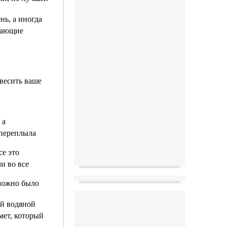
нь, а иногда
ывающие
 весить ваше
 а
 переплыла
се это
и во все
 можно было
ой водяной
мет, который