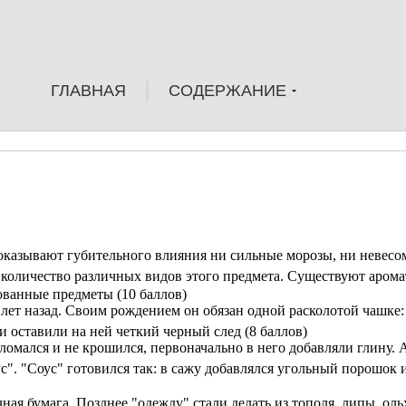
ГЛАВНАЯ
СОДЕРЖАНИЕ
оказывают губительного влияния ни сильные морозы, ни невесо
 количество различных видов этого предмета. Существуют арома
ованные предметы (10 баллов)
 лет назад. Своим рождением он обязан одной расколотой чашке:
и оставили на ней четкий черный след (8 баллов)
 ломался и не крошился, первоначально в него добавляли глину. А
". "Соус" готовился так: в сажу добавлялся угольный порошок 
ная бумага. Позднее "одежду" стали делать из тополя, липы, оль