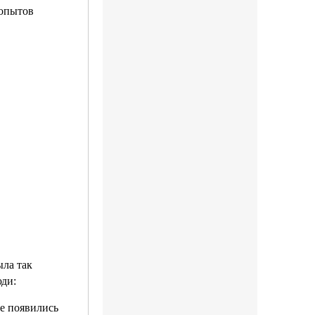
 опытов
ыла так
юди:
ке появились