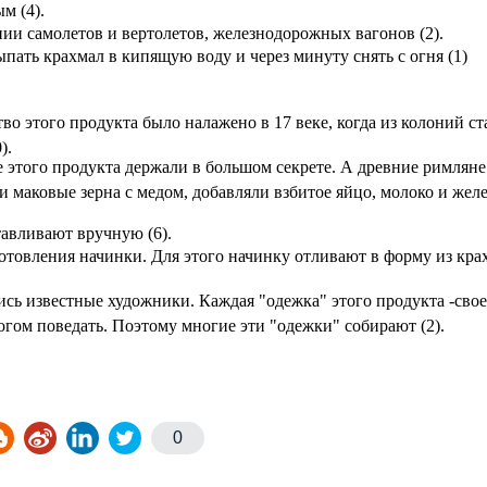
м (4).
ии самолетов и вертолетов, железнодорожных вагонов (2).
пать крахмал в кипящую воду и через минуту снять с огня (1)
во этого продукта было налажено в 17 веке, когда из колоний ст
).
 этого продукта держали в большом секрете. А древние римляне
и маковые зерна с медом, добавляли взбитое яйцо, молоко и жел
тавливают вручную (6).
отовления начинки. Для этого начинку отливают в форму из крах
сь известные художники. Каждая "одежка" этого продукта -сво
гом поведать. Поэтому многие эти "одежки" собирают (2).
0