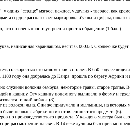
 у одних "сердце" мягкое, нежное, у других - твердое, как креме
редмета сердце рассказывает маркировка -буквы и цифры, показ
о, что он очень просто устроен и прост в обращении (1 балл)
ква, написанная карандашом, весит 0, 00033г. Сколько же будет
, со скоростью сто километров в сто лет. В 650 году ее видели
 в 1100 году она добралась до Каира, прошла по берегу Африки и
но служили волокна бамбука, некоторые травы, старое тряпье. В
одой в кашицу. Эту кашицу понемногу выливали в форму и трясл
азовался тонкий войлок (8)
ет из волокон льна. Они же придумали и мыльницы, на которых
то были первые фабрики по изготовлению этого предмета (6).
еров по производству этого предмета. У каждого мастера был св
о при рассмотрении на свет. В 14 веке лучшим был признан пред