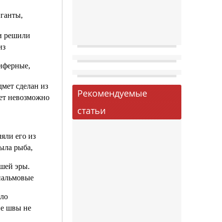
иганты,
ии решили
из
шиферные,
дмет сделан из
Рекомендуемые
мет невозможно
статьи
яли его из
ыла рыба,
ашей эры.
пальмовые
ало
ие швы не