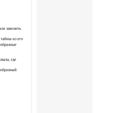
али завозить
 тайны из его
еобразные
мала, где
еобразный