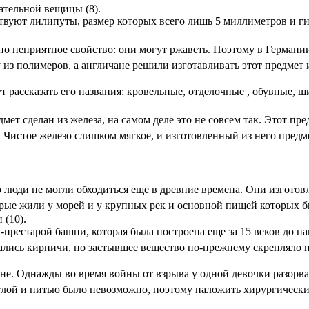
ательной вещицы (8).
твуют лилипуты, размер которых всего лишь 5 миллиметров и г
но неприятное свойство: они могут ржаветь. Поэтому в Герман
из полимеров, а англичане решили изготавливать этот предмет 
ут рассказать его названия: кровельные, отделочные , обувные, 
мет сделан из железа, на самом деле это не совсем так. Этот пре
. Чистое железо слишком мягкое, и изготовленный из него пред
о люди не могли обходиться еще в древние времена. Они изготовл
рые жили у морей и у крупных рек и основной пищей которых б
 (10).
престарой башни, которая была построена еще за 15 веков до н
ались кирпичи, но застывшее вещество по-прежнему скрепляло 
е. Однажды во время войны от взрыва у одной девочки разорв
глой и нитью было невозможно, поэтому наложить хирургическ