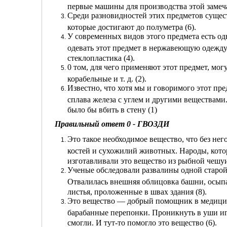
первые машины для производства этой замеч
Среди разновидностей этих предметов сущес
которые достигают до полуметра (6).
У современных видов этого предмета есть од
одевать этот предмет в нержавеющую одежду 
стеклопластика (4).
0 том, для чего применяют этот предмет, мог
корабельные и т. д. (2).
Известно, что хотя мы и говоримого этот пред
сплава железа с углем и другими веществами
было бы вбить в стену (1)
Правильный ответ 0 - ГВОЗДИ
Это такое необходимое вещество, что без нег
костей и сухожилий животных. Народы, кото
изготавливали это вещество из рыбной чешуи
Ученые обследовали развалины одной старой-
Отвалилась внешняя облицовка башни, осып
листья, проложенные в швах здания (8).
Это вещество — добрый помощник в медицин
барабанные перепонки. Проникнуть в уши и
смогли. И тут-то помогло это вещество (6).