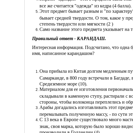
все же считается "одежда" из кедра (4 балла).
Этот предмет бывает разным и "по характеру":
бывает средней твердости. О том, какое у п
степень твердости или мягкости (2 )
Само название этого предмета указывает на т
Правильный ответ - КАРАНДАШ.
Интересная информация. Подсчитано, что одна бу
имя, написанное карандашом?
Она прибыла из Китая долгим медленным путем
Самарканде, в 800 году встречали в Багдаде,
Средиземное море (10).
Материалом для ее изготовления первоначаль
складывали в каменную ступу, растирали с в
стороны, чтобы волоконца переплелись и обр
Арабы догадались изготавливать этот предм
перемалывать полученную массу, - по сути э
С 13 века в Европе существовало много маст
знак, своя марка, которую было хорошо видн
производили в Голландии (4).