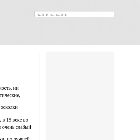
Искать...
0
мость, ни
тические,
 осколки
 в 15 веке во
и очень слабый
хи, но лучшей