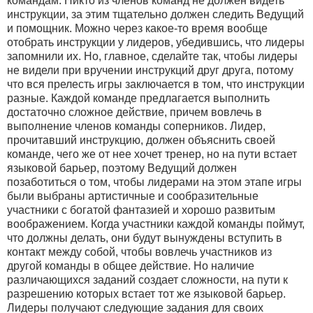
командам. Никто из членов команд не должен видеть
инструкции, за этим тщательно должен следить Ведущий
и помощник. Можно через какое-то время вообще
отобрать инструкции у лидеров, убедившись, что лидеры
запомнили их. Но, главное, сделайте так, чтобы лидеры
не видели при вручении инструкций друг друга, потому
что вся прелесть игры заключается в том, что инструкции
разные. Каждой команде предлагается выполнить
достаточно сложное действие, причем вовлечь в
выполнение членов команды соперников. Лидер,
прочитавший инструкцию, должен объяснить своей
команде, чего же от нее хочет тренер, но на пути встает
языковой барьер, поэтому Ведущий должен
позаботиться о том, чтобы лидерами на этом этапе игры
были выбраны артистичные и сообразительные
участники с богатой фантазией и хорошо развитым
воображением. Когда участники каждой команды поймут,
что должны делать, они будут вынуждены вступить в
контакт между собой, чтобы вовлечь участников из
другой команды в общее действие. Но наличие
различающихся заданий создает сложности, на пути к
разрешению которых встает тот же языковой барьер.
Лидеры получают следующие задания для своих