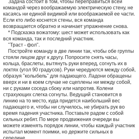
Задача состоит в том, чтобы переправиться всей
командой через воображаемую электрическую стену, не
касаясь ни единой видимой или воображаемой ее части.
Если кто либо коснется стены, вся команда
возвращается обратно и начинает упражнение снова.
* Подсказка вожатому: шест может использовать как
вся команда, так и последний участник.
"Траст - фол".
Постройте команду в две линии так, чтобы обе группы
стояли лицом друг к другу. Попросите снять часы,
кольца, браслеты, вытянуть руки вперед, согнуть их в
локтях (угол 90 градусов). Руки чередуются между собой,
образуя "колыбель" для падающего. Ладони обращены
вверх и ни в коем случае не сцеплены ни между собой,
ни с руками соседа сбоку или напротив. Колени
страхующих слегка согнуты. Ведущий становится в
линию на то место, куда придется наибольший вес
падающего и, чтобы ни случилось, не убирать рук во
время падения участника. Поставьте радом с собой
сильных ребят. По мере продвижения очереди вы
можете изменять порядок линии, чтобы каждый участник
испытал момент поимки, но держите сильных в
середине.