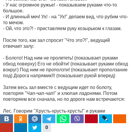
- У нас огромное ружье! - показываем руками что-то
большое.
- И длинный меч! Ух! - на "Ух!" делаем вид, что рубим что-
то мечом.
- Ой, что это?! - приставляем руку козырьком к глазам.
После того, как зал спросит "Что это?!", ведущий
отвечает залу:
- Болото! Над ним не пролететь! (показывает руками
обход поверху) Его не обойти! (показывает руками обход
вокруг) Под ним не проползти! (показывает проползание
под) Дорога напрямик!!! (показывает рукой вперед)
Затем весь зал вместе с ведущим идет по болоту,
повторяя "Чап-чап-чап!" и хлюпая ладонями. Потом
повторяем все сначала, но по дороге нам встречаются:
Лес. Говорим "Хрусть-хрусть-хрусть!" и руками
раздвигаем ветки.
Море. Говорим "Буль-буль-буль!" и делаем вид, что
0
плывем.