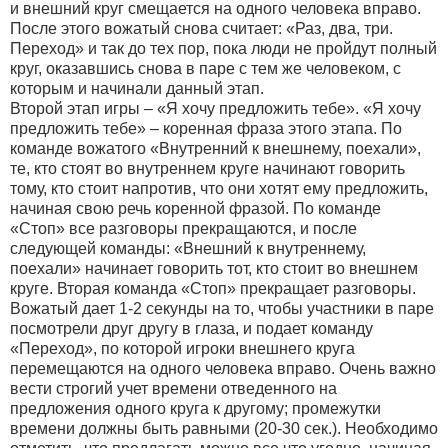
и внешний круг смещается на одного человека вправо.
После этого вожатый снова считает: «Раз, два, три.
Переход» и так до тех пор, пока люди не пройдут полный
круг, оказавшись снова в паре с тем же человеком, с
которым и начинали данный этап.
Второй этап игры – «Я хочу предложить тебе». «Я хочу
предложить тебе» – коренная фраза этого этапа. По
команде вожатого «Внутренний к внешнему, поехали»,
те, кто стоят во внутреннем круге начинают говорить
тому, кто стоит напротив, что они хотят ему предложить,
начиная свою речь коренной фразой. По команде
«Стоп» все разговоры прекращаются, и после
следующей команды: «Внешний к внутреннему,
поехали» начинает говорить тот, кто стоит во внешнем
круге. Вторая команда «Стоп» прекращает разговоры.
Вожатый дает 1-2 секунды на то, чтобы участники в паре
посмотрели друг другу в глаза, и подает команду
«Переход», по которой игроки внешнего круга
перемещаются на одного человека вправо. Очень важно
вести строгий учет времени отведенного на
предложения одного круга к другому; промежутки
времени должны быть равными (20-30 сек.). Необходимо