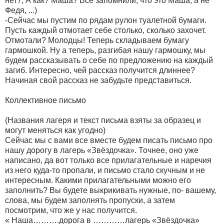
нет?, А как? Маша? Все запомнили, что это Маша, а не
Федя, ...)
-Сейчас мы пустим по рядам рулон туалетной бумаги.
Пусть каждый отмотает себе столько, сколько захочет.
Отмотали? Молодцы! Теперь складываем бумагу
гармошкой. Ну а теперь, разгибая нашу гармошку, мы
будем рассказывать о себе по предложению на каждый
загиб. Интересно, чей рассказ получится длиннее?
Начиная свой рассказ не забудьте представиться.
Коллективное письмо
(Названия лагеря и текст письма взяты за образец и
могут меняться как угодно)
Сейчас мы с вами все вместе будем писать письмо про
нашу дорогу в лагерь «Звёздочка». Точнее, оно уже
написано, да вот только все прилагательные и наречия
из него куда-то пропали, и письмо стало скучным и не
интересным. Какими прилагательными можно его
заполнить? Вы будете выкрикивать нужные, по- вашему,
слова, мы будем заполнять пропуски, а затем
посмотрим, что же у нас получится.
« Наша……….дорога в …………лагерь «Звёздочка»