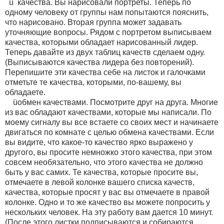
ü качества. Вы нарисовали портреты. Теперь по
одному человеку от группы нам попытаются пояснить,
что нарисовано. Вторая группа может задавать
уточняющие вопросы. Рядом с портретом выписываем
качества, которыми обладает нарисованный лидер.
Теперь давайте из двух таблиц качеств сделаем одну.
(Выписываются качества лидера без повторений).
Перепишите эти качества себе на листок и галочками
отметьте те качества, которыми, по-вашему, вы
обладаете.
üобмен качествами. Посмотрите друг на друга. Многие
из вас обладают качествами, которые мы написали. По
моему сигналу вы все встаете со своих мест и начинаете
двигаться по комнате с целью обмена качествами. Если
вы видите, что какое-то качество ярко выражено у
другого, вы просите немножко этого качества, при этом
совсем необязательно, что этого качества не должно
быть у вас самих. Те качества, которые просите вы,
отмечаете в левой колонке вашего списка качеств,
качества, которые просят у вас вы отмечаете в правой
колонке. Одно и то же качество вы можете попросить у
нескольких человек. На эту работу вам дается 10 минут.
(После этого листки подписываются и собираются