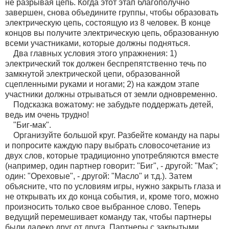
не разрывая цепь. Когда этот этап благополучно
завершен, снова объедините группы, чтобы образовать
электрическую цепь, состоящую из 8 человек. В конце
концов вы получите электрическую цепь, образованную
всеми участниками, которые должны подняться.
Два главных условия этого упражнения: 1)
электрический ток должен беспрепятственно течь по
замкнутой электрической цепи, образованной
сцепленными руками и ногами; 2) на каждом этапе
участники должны отрываться от земли одновременно.
Подсказка вожатому: не забудьте поддержать детей,
ведь им очень трудно!
"Биг-мак".
Организуйте большой круг. Разбейте команду на пары
и попросите каждую пару выбрать словосочетание из
двух слов, которые традиционно употребляются вместе
(например, один партнер говорит: "Биг", - другой: "Мак";
один: "Ореховые", - другой: "Масло" и т.д.). Затем
объясните, что по условиям игры, нужно закрыть глаза и
не открывать их до конца события, и, кроме того, можно
произносить только свое выбранное слово. Теперь
ведущий перемешивает команду так, чтобы партнеры
были далеко друг от друга. Партнеры с закрытыми