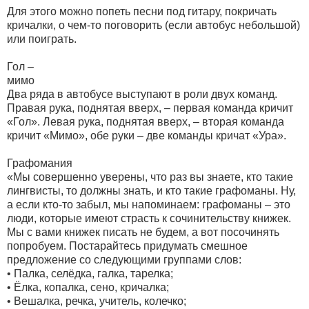
Для этого можно попеть песни под гитару, покричать
кричалки, о чем-то поговорить (если автобус небольшой)
или поиграть.
Гол –
ми
Два ряда в автобусе выступают в роли двух команд.
Правая рука, поднятая вверх, – первая команда кричит
«Гол». Левая рука, поднятая вверх, – вторая команда
кричит «Мимо», обе руки – две команды кричат «Ура».
Графо
«Мы совершенно уверены, что раз вы знаете, кто такие
лингвисты, то должны знать, и кто такие графоманы. Ну,
а если кто-то забыл, мы напоминаем: графоманы – это
люди, которые имеют страсть к сочинительству книжек.
Мы с вами книжек писать не будем, а вот посочинять
попробуем. Постарайтесь придумать смешное
предложение со следующими группами слов:
• Палка, селёдка, галка, тарелка;
• Ёлка, копалка, сено, кричалка;
• Вешалка, речка, учитель, колечко;