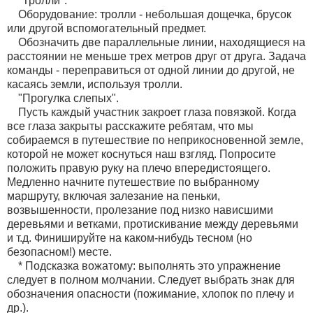
"Тролли".
Оборудование: тролли - небольшая дощечка, брусок
или другой вспомогательный предмет.
Обозначить две параллельные линии, находящиеся на
расстоянии не меньше трех метров друг от друга. Задача
команды - переправиться от одной линии до другой, не
касаясь земли, используя тролли.
"Прогулка слепых".
Пусть каждый участник закроет глаза повязкой. Когда
все глаза закрыты расскажите ребятам, что мы
собираемся в путешествие по неприкосновенной земле,
которой не может коснуться наш взгляд. Попросите
положить правую руку на плечо впередистоящего.
Медленно начните путешествие по выбранному
маршруту, включая залезание на пеньки,
возвышенности, пролезание под низко нависшими
деревьями и ветками, протискивание между деревьями
и т.д. Финишируйте на каком-нибудь тесном (но
безопасном!) месте.
* Подсказка вожатому: выполнять это упражнение
следует в полном молчании. Следует выбрать знак для
обозначения опасности (пожимание, хлопок по плечу и
др.).