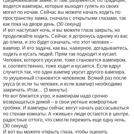
средневековом замке. И там, разумеется, по традиции,
водятся вампиры, которые выходят гулять из своих
могил по ночам. Сейчас вы можете начать ходить по
пространству замка, сначала с открытыми глазами, так
как пока на дворе день. (30 секунд)
И вот наступает ночь, и вы можете глаза закрыть, но
продолжайте ходить. Сейчас я дотронусь одному из вас
до плеча, и это будет означать, что этот человек –
вампир. И его задача, как вы, наверное, догадываетесь,
ходить и кусать людей. Прям так подходит и кусает.
Человек, которого укусили, тоже становится вампиром,
и, соответственно, тоже ходит и кусается. Если вдруг
случится так, что один вампир укусит другого вампира,
то укушенный становится человеком. Всякий раз после
укуса (и если ты человек, и если вампир) необходимо
закричать. Итак… (3 минуты)
Но вот близится утро, и вампирам надо срочно
возвращаться домой – в свои уютные комфортные
гробики. И вампиры сейчас могут начать рассасываться
по стенам комнаты. А «живые» люди остаются в центре,
радостные оттого, что смогли пережить еще одну ночь.
(30 секунд)
И вот вы можете открыть глаза, чтобы оценить