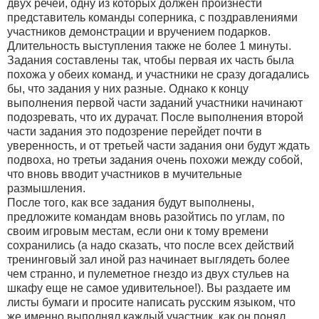
двух речей, одну из которых должен произнести
представитель команды соперника, с поздравлениями
участников демонстрации и вручением подарков.
Длительность выступления также не более 1 минуты.
Задания составлены так, чтобы первая их часть была
похожа у обеих команд, и участники не сразу догадались
бы, что задания у них разные. Однако к концу
выполнения первой части заданий участники начинают
подозревать, что их дурачат. После выполнения второй
части задания это подозрение перейдет почти в
уверенность, и от третьей части задания они будут ждать
подвоха, но третьи задания очень похожи между собой,
что вновь вводит участников в мучительные
размышления.
После того, как все задания будут выполнены,
предложите командам вновь разойтись по углам, по
своим игровым местам, если они к тому времени
сохранились (а надо сказать, что после всех действий
тренинговый зал иной раз начинает выглядеть более
чем странно, и пулеметное гнездо из двух стульев на
шкафу еще не самое удивительное!). Вы раздаете им
листы бумаги и просите написать русским языком, что
же именно выполнял каждый участник, как он понял