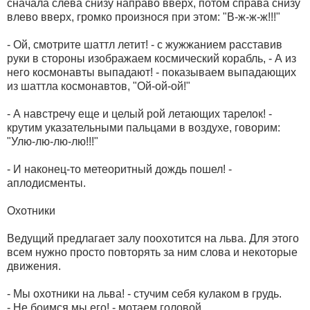
сначала слева снизу направо вверх, потом справа снизу
влево вверх, громко произнося при этом: "В-ж-ж-ж!!!"
- Ой, смотрите шаттл летит! - с жужжанием расставив
руки в стороны изображаем космический корабль, - А из
него космонавты выпадают! - показываем выпадающих
из шаттла космонавтов, "Ой-ой-ой!"
- А навстречу еще и целый рой летающих тарелок! -
крутим указательными пальцами в воздухе, говорим:
"Улю-лю-лю-лю!!!"
- И наконец-то метеоритный дождь пошел! -
аплодисменты.
Охотники
Ведущий предлагает залу поохотится на льва. Для этого
всем нужно просто повторять за ним слова и некоторые
движения.
- Мы охотники на льва! - стучим себя кулаком в грудь.
- Не боимся мы его! - мотаем головой.