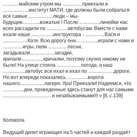
……….майским утром мы …………приехали в
…………….институт МАТИ, где должны были собраться
все самые…………….люди – мы-
будущие………..вожатые ! После…………..линейки нас
всех рассадили по ………….автобусам. Вместе с нами
ехали наши …………..инструктора - …………Вася и
……………Катя. Всю дорогу они…………..играли с нами в
…………игры, пели………….песни,
загадывали……………загадки,
кричали…………..кричалки, поэтому скучно никому не
было! На улице стояла ……………погода, а наш
…………..автобус все ехал и ехал по …………….дороге.
Но вот впереди показались ………….ворота
нашего……………лагеря. Ура! Приехали! Надеемся, что
………….дни, проведенные здесь станут для нас самыми
………….. , ………….. и незабываемыми!!! » [8, c.139]
Колокола
Ведущий делит играющих на 5 частей и каждой раздаёт