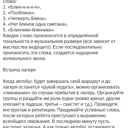
слова:
1. «Блин-н-н-н-н»,
2. «Полблина»,
3. «Четверть блина»,
4. «Нет блинов одна сметана»,
5. «Блинчики-блинчики».
Каждое слово произносится в определённой
тональности и музыкальном размере (всё зависит от
мастерства ведущего). Если последовательно
произносить эти слова, создается ощущение
колокольного звона.
Встреча лагеря
Когда автобус будет завершать свой маршрут и до
лагеря останется «рукой подать», можно организовать
«ликование» по случаю прибытия в лагерь. Организуйте
группы и раздайте им роли (одни громко кричат, другие
хлопают в ладоши, третьи – свистят и т.д.). Проведите
инструктаж и репетицию. Придумайте условные слова,
после которых ребята приступают к выражению
всеобщего ликования. В последнюю минуту пусть
наступит затишье. А как только автобус остановится