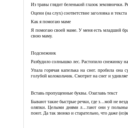
Из травы глядит беленький глазок землянички. Р
Оцени (на слух) соответствие заголовка и текста
Как я помогаю маме
Я помогаю своей маме. У меня есть младший бра
свою маму.
Подснежник
Разбудило солнышко лес. Растопило снежинку на
Упала горячая капелька на снег. пробила она с
голубой колокольчик. Смотрит на снег и удивляе
Вставь пропущенные буквы. Озаглавь текст
Бывают такие быстрые речки, где з…мой не везд
оляпки. Целыми днями л…тают они у полыньи
поют. Да так звонко и старательно, что даже (из