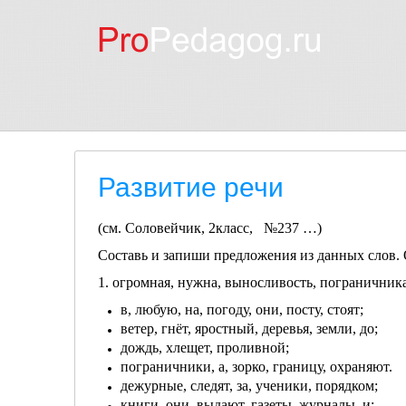
Развитие речи
(см. Соловейчик, 2класс, №237 …)
Составь и запиши предложения из данных слов. О
1. огромная, нужна, выносливость, пограничник
в, любую, на, погоду, они, посту, стоят;
ветер, гнёт, яростный, деревья, земли, до;
дождь, хлещет, проливной;
пограничники, а, зорко, границу, охраняют.
дежурные, следят, за, ученики, порядком;
книги, они, выдают, газеты, журналы, и;