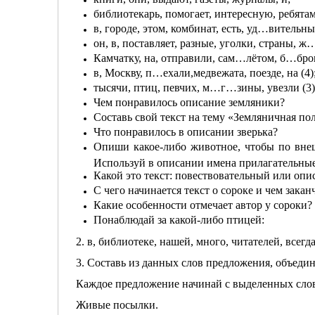
библиотекарь, помогает, интересную, ребятам
в, городе, этом, комбинат, есть, уд…вительный
он, в, поставляет, разные, уголки, страны, 
Камчатку, на, отправили, сам…лётом, б…бров
в, Москву, п…ехали,медвежата, поезде, на (4)
тысячи, птиц, певчих, м…г…зины, увезли (3),
Чем понравилось описание земляники?
Составь свой текст на тему «Земляничная по
Что понравилось в описании зверька?
Опиши какое-либо животное, чтобы по внеш
Используй в описании имена прилагательные
Какой это текст: повествовательный или оп
С чего начинается текст о сороке и чем закан
Какие особенности отмечает автор у сороки?
Понаблюдай за какой-либо птицей:
2. в, библиотеке, нашей, много, читателей, всегда
3. Составь из данных слов предложения, объедин
Каждое предложение начинай с выделенных сло
Живые посылки.