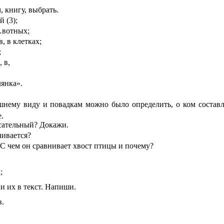
, книгу, выбрать.
 (3);
ж…вотных;
, в клетках;
;
 в,
лянка».
нему виду и повадкам можно было определить, о ком составл
.
исательный? Докажи.
чивается?
 С чем он сравнивает хвост птицы и почему?
;
и их в текст. Напиши.
в.