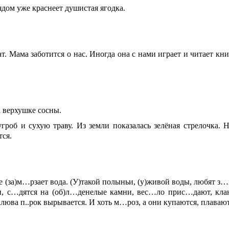
ядом уже краснеет душистая ягодка.
т. Мама заботится о нас. Иногда она с нами играет и читает к
 верхушке сосны.
угроб и сухую траву. Из земли показалась зелёная стрелочка. 
тся.
е (за)м…рзает вода. (У)такой полыньи, (у)живой воды, любят з
, с…дятся на (об)л…денелые камни, вес…ло прис…дают, кла
)клюва п..рок вырывается. И хоть м…роз, а они купаются, плаваю