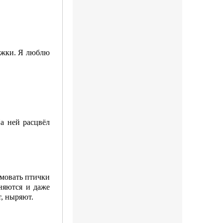
нижки. Я люблю
На ней расцвёл
…мовать птички
няются и даже
т, ныряют.