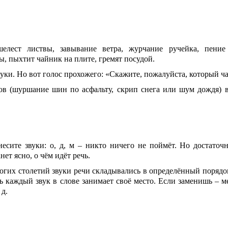
шелест листвы, завывание ветра, журчание ручейка, пени
ы, пыхтит чайник на плите, гремят посудой.
. Но вот голос прохожего: «Скажите, пожалуйста, который ча
шуршание шин по асфальту, скрип снега или шум дождя) в
есите звуки: о, д, м – никто ничего не поймёт. Но достаточ
нет ясно, о чём идёт речь.
 столетий звуки речи складывались в определённый порядок
ь каждый звук в слове занимает своё место. Если заменишь – м
т. д.