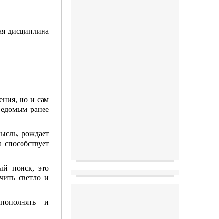
ная дисциплина
ения, но и сам
ведомым ранее
ысль, рождает
а способствует
ый поиск, это
чить светло и
о пополнять и