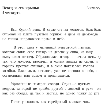
Певец и его крылья 3 класс,
4 четверть
Был будний день. В сарае стучал молоток, буль-буль-
буль-кал на плите пузатый горшок, а дым из дымохода
не спеша направлялся прямо в небо.
В этот день у маленькой невзрачной птички,
которая свила себе гнездо на дереве у окна, из яйца
вылупился птенец. Обрадовалась птица и начала петь, да
так, что молоток замолчал, а хозяин вышел из сарая, и
горшок престал булькать, и в окне показалась голова
хозяйки. Даже дым, казалось, уже не спешил в небо, а
остановился над домом и прислушался.
Удивлённые, замерли соседи. Один – с пустым
ведром, за водой не дошёл, другой с ложкой в руке – он
как раз обедал, да так и застыл, не донёс ложку до рта.
Голос у соловья, как серебряный колокольчик.