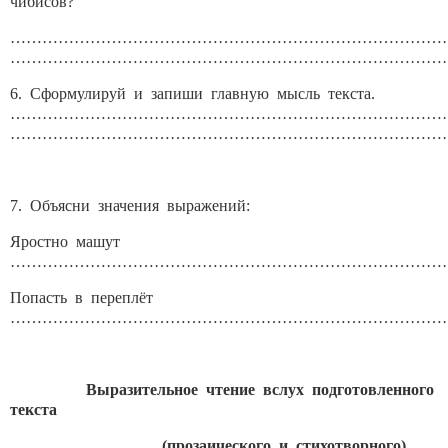
чибисов?
……………………………………………………………………………
……………………………………………………………………………
6. Сформулируй и запиши главную мысль текста.
……………………………………………………………………………
……………………………………………………………………………
7. Объясни значения выражений:
Яростно машут
…………………………………………………………………………
Попасть в переплёт
…………………………………………………………………………
Выразительное чтение вслух подготовленного
текста
(прозаического и стихотворного).