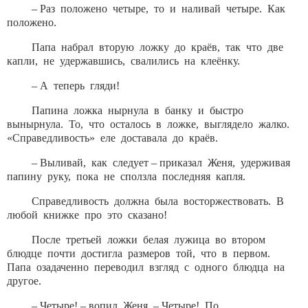
– Раз положено четыре, то и наливай четыре. Как
положено.
Папа набрал вторую ложку до краёв, так что две
капли, не удержавшись, свалились на клеёнку.
– А теперь гляди!
Папина ложка нырнула в банку и быстро
вынырнула. То, что осталось в ложке, выглядело жалко.
«Справедливость» еле доставала до краёв.
– Выливай, как следует – приказал Женя, удерживая
папину руку, пока не сползла последняя капля.
Справедливость должна была восторжествовать. В
любой книжке про это сказано!
После третьей ложки белая лужица во втором
блюдце почти достигла размеров той, что в первом.
Папа озадаченно переводил взгляд с одного блюдца на
другое.
– Четыре! – вопил Женя. – Четыре! По