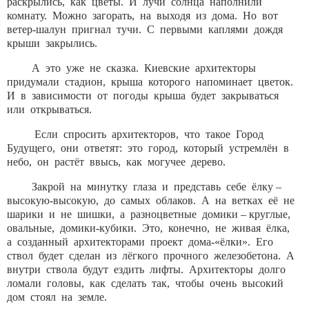
раскрылись, как цветы. И лучи солнца наполнили
комнату. Можно загорать, на выходя из дома. Но вот
ветер-шалун пригнал тучи. С первыми каплями дождя
крыши закрылись.
А это уже не сказка. Киевские архитекторы
придумали стадион, крыша которого напоминает цветок.
И в зависимости от погоды крыша будет закрываться
или открываться.
Если спросить архитекторов, что такое Город
Будущего, они ответят: это город, который устремлён в
небо, он растёт ввысь, как могучее дерево.
Закрой на минутку глаза и представь себе ёлку –
высокую-высокую, до самых облаков. А на ветках её не
шарики и не шишки, а разноцветные домики – круглые,
овальные, домики-кубики. Это, конечно, не живая ёлка,
а созданный архитекторами проект дома-«ёлки». Его
ствол будет сделан из лёгкого прочного железобетона. А
внутри ствола будут ездить лифты. Архитекторы долго
ломали головы, как сделать так, чтобы очень высокий
дом стоял на земле.