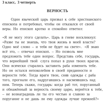
3 класс, 3 четверть
ВЕРНОСТЬ
Один языческий царь призвал к себе христианского
епископа и потребовал, чтобы он отказался от своей
веры. Но епископ кротко и спокойно ответил:
«Я не могу этого сделать». Царь в гневе воскликнул:
«Разве ты не знаешь, что твоя жизнь в моей власти?
Одно моё слово – и тебя не будет на свете». «Я знаю
всё это, – отвечал епископ. – Но позволь мне
предложить тебе один вопрос. Представь себе, государь,
что вернейший твой слуга попал в руки твоих врагов.
Они всячески старались заставить раба изменить тебе.
Но он остался непоколебим в своей преданности и
верности тебе. Тогда враги твои, сняв одежды с раба
того, прогнали его, надругавшись и насмеявшись над
ним. Теперь скажи, государь: когда раб тот, поруганный
и обнажённый за верность своему царю, вернётся к тебе,
– не вознаградишь ли ты его честью и славою за
поругание и не дашь ли ему одежды лучше прежней?»