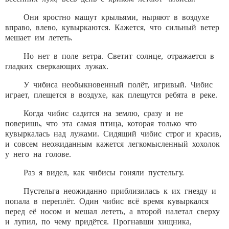
Они яростно машут крыльями, ныряют в воздухе
вправо, влево, кувыркаются. Кажется, что сильный ветер
мешает им лететь.
Но нет в поле ветра. Светит солнце, отражается в
гладких сверкающих лужах.
У чибиса необыкновенный полёт, игривый. Чибис
играет, плещется в воздухе, как плещутся ребята в реке.
Когда чибис садится на землю, сразу и не
поверишь, что эта самая птица, которая только что
кувыркалась над лужами. Сидящий чибис строг и красив,
и совсем неожиданным кажется легкомысленный хохолок
у него на голове.
Раз я видел, как чибисы гоняли пустельгу.
Пустельга неожиданно приблизилась к их гнезду и
попала в переплёт. Один чибис всё время кувыркался
перед её носом и мешал лететь, а второй налетал сверху
и лупил, по чему придётся. Прогнавши хищника,