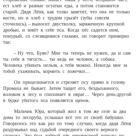
ест хлеб и разные остатки еды, а потом становится
старой. Дядя Лёня, как толко заметит, что она не только
кости, но и хлеб с трудом грызёт (зубы совсем
сточились), – выносит двустволку, заряженную крупной
дробью, и зовёт к себе пса. Когда пёс садится ним,
понурый, со слезящимися глазами, он говорит примерно
так:
– Ну что, Буян? Мне ты теперь не нужен, да и сам
ты себе в тягость… ты ведь не человек, а собака.
Человека убивать нельзя, а тебя можно. Некогда мне за
тобой ухаживать, кормить с ложечки…
Он прицеливается и стреляет псу прямо в голову.
Промаха не бывает. Затем тащит его, бездыханного,
волоком к лесу и спихивает в овраг… Через день-другой
в будке убитого пса появляется щенок.
Мальчик Юра, который жил в том же селе за два
дома то лесоруба, услышал всё это от своей бабушки.
Говорилось это как раз по тому случаю, когда дядя Лёня
раздумывал над судьбой очередного своего верного
сторожа. Это был добрый пёс неизвестной породы по