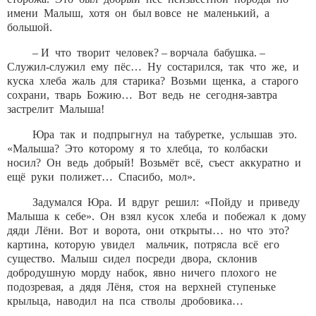
имени Малыш, хотя он был вовсе не маленький, а
большой.
– И что творит человек? – ворчала бабушка. –
Служил-служил ему пёс… Ну состарился, так что же, и
куска хлеба жаль для старика? Возьми щенка, а старого
сохрани, тварь Божию… Вот ведь не сегодня-завтра
застрелит Малыша!
Юра так и подпрыгнул на табуретке, услышав это.
«Малыша? Это которому я то хлебца, то колбаски
носил? Он ведь добрый! Возьмёт всё, съест аккуратно и
ещё руки полижет… Спасибо, мол».
Задумался Юра. И вдруг решил: «Пойду и приведу
Малыша к себе». Он взял кусок хлеба и побежал к дому
дяди Лёни. Вот и ворота, они открыты… но что это?
картина, которую увидел мальчик, потрясла всё его
существо. Малыш сидел посреди двора, склонив
добродушную морду набок, явно ничего плохого не
подозревая, а дядя Лёня, стоя на верхней ступеньке
крыльца, наводил на пса стволы дробовика…