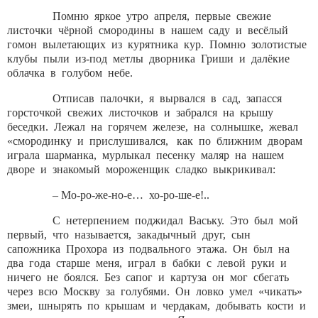
Помню яркое утро апреля, первые свежие
листочки чёрной смородины в нашем саду и весёлый
гомон вылетающих из курятника кур. Помню золотистые
клубы пыли из-под метлы дворника Гриши и далёкие
облачка в голубом небе.
Отписав палочки, я вырвался в сад, запасся
горсточкой свежих листочков и забрался на крышу
беседки. Лежал на горячем железе, на солнышке, жевал
«смородинку и прислушивался, как по ближним дворам
играла шарманка, мурлыкал песенку маляр на нашем
дворе и знакомый мороженщик сладко выкрикивал:
– Мо-ро-же-но-е… хо-ро-ше-е!..
С нетерпением поджидал Ваську. Это был мой
первый, что называется, закадычный друг, сын
сапожника Прохора из подвального этажа. Он был на
два года старше меня, играл в бабки с левой руки и
ничего не боялся. Без сапог и картуза он мог сбегать
через всю Москву за голубями. Он ловко умел «чикать»
змеи, шнырять по крышам и чердакам, добывать кости и