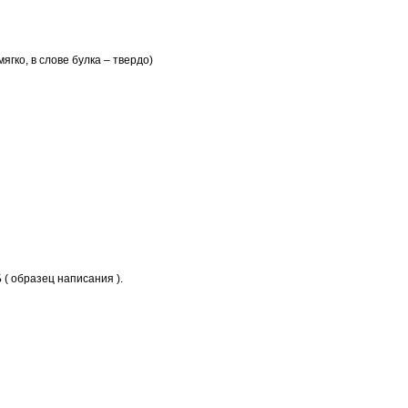
мягко, в слове булка – твердо)
Б ( образец написания ).