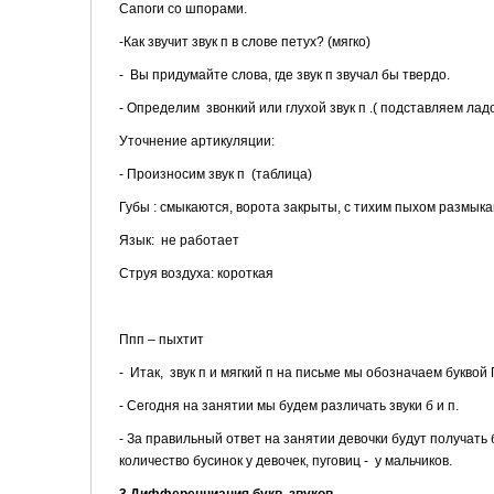
Сапоги со шпорами.
-Как звучит звук п в слове петух? (мягко)
- Вы придумайте слова, где звук п звучал бы твердо.
- Определим звонкий или глухой звук п .( подставляем лад
Уточнение артикуляции:
- Произносим звук п (таблица)
Губы : смыкаются, ворота закрыты, с тихим пыхом размык
Язык: не работает
Струя воздуха: короткая
Ппп – пыхтит
- Итак, звук п и мягкий п на письме мы обозначаем буквой 
- Сегодня на занятии мы будем различать звуки б и п.
- За правильный ответ на занятии девочки будут получать
количество бусинок у девочек, пуговиц - у мальчиков.