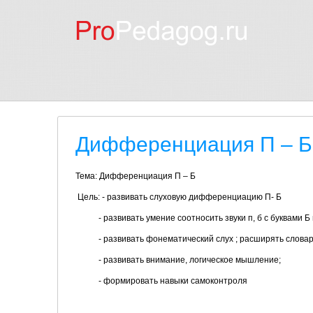
Дифференциация П – Б
Тема: Дифференциация П – Б
Цель: - развивать слуховую дифференциацию П- Б
- развивать умение соотносить звуки п, б с буквами Б 
- развивать фонематический слух ; расширять словар
- развивать внимание, логическое мышление;
- формировать навыки самоконтроля