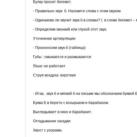
Булку просит бегемот.
- Правильно звук б. Назовите слова с этим звуком.
- Одинаково ли звучит звук б в словах? ( в слове бегемот – 
- Определим звонкий или глухой этот звук.
Уточнение артикуляции:
- Произносим звук б (таблица)
Губы : смыкаются и размыкаются
Язык: не работает
Струя воздуха: короткая
- Итак, звук б и мягкий б на письме мы обозначаем буквой 
Буква Б в берете с козырьком и барабаном.
Выглядывает в окно и барабанит.
Отгадывание загадки:
Хвост с узорами,