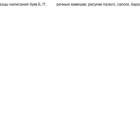
азцы написания букв Б, П ; речные камешки; рисунки пальто, сапоги, бара