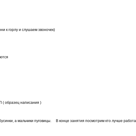
они к горлу и слушаем звоночек)
аются
П ( образец написания )
 бусинки, а мальчики пуговицы. В конце занятия посмотрим кто лучше работ