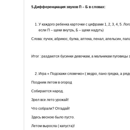
5.Дифференциация звуков П – Б в словах:
У каждого ребенка карточки с цифрами 1, 2, 3, 4, 5. Л
если П – щеки внутрь, Б – щеки надуть)
Слова: пучок, абрикос, булка, аптека, пенал, апельсин, папа
Итог : раздаются бусинки девочкам, а мальчикам пуговицы
Игра « Подскажи словечко»:( ведро, пано грядка, а р
Поздним летом в огород
Собирается народ.
Зрел все лето урожай!
Что собрали? Отгадай!
Здесь весною было пусто.
Летом выросла ( капуста)!