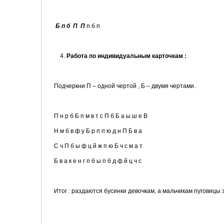
Б п б П П
п б п
Работа по индивидуальным карточкам :
Подчеркни П – одной чертой , Б – двумя чертами.
П н р б Б п м в т с П б Б а ы ш е В
Н м б в ф у Б р п п ю д н П Б в а
С ч П б ы ф ц й ж п ю Б ч с м а т
Б в а к е н г п б ы п б д ф й ц ч с
Итог : раздаются бусинки девочкам, а мальчикам пуговицы