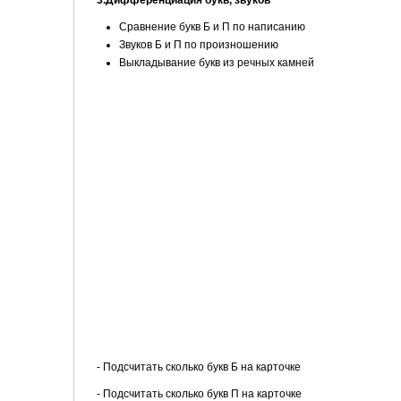
3.Дифференциация букв, звуков
Сравнение букв Б и П по написанию
Звуков Б и П по произношению
Выкладывание букв из речных камней
- Подсчитать сколько букв Б на карточке
- Подсчитать сколько букв П на карточке