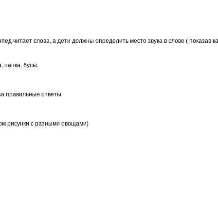
огопед читает слова, а дети должны определить место звука в слове ( показав к
, папка, бусы.
 за правильные ответы
ядом рисунки с разными овощами)