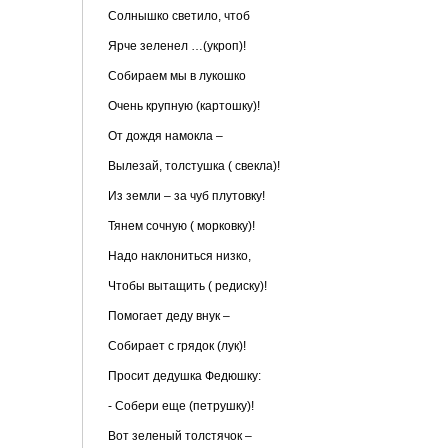
Солнышко светило, чтоб
Ярче зеленел …(укроп)!
Собираем мы в лукошко
Очень крупную (картошку)!
От дождя намокла –
Вылезай, толстушка ( свекла)!
Из земли – за чуб плутовку!
Тянем сочную ( морковку)!
Надо наклониться низко,
Чтобы вытащить ( редиску)!
Помогает деду внук –
Собирает с грядок (лук)!
Просит дедушка Федюшку:
- Собери еще (петрушку)!
Вот зеленый толстячок –