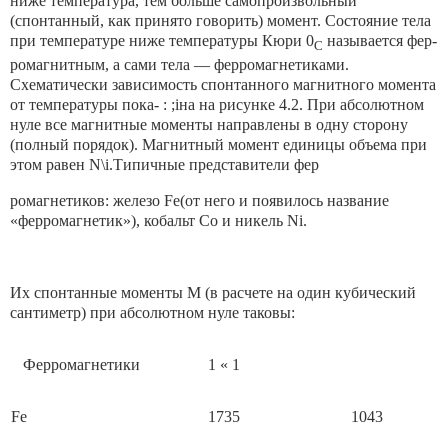
ниже температура, тем больше самопро­извольный
(спонтанный, как принято говорить) момент. Состояние тела
при температуре ниже температуры Кюри 0
называется фер­
С
ромагнитным, а сами тела — ферромагнетиками.
Схематически за­висимость спонтанного магнитного момента
от температуры пока- : ;iна на рисунке 4.2. При абсолютном
нуле все магнитные моменты направлены в одну сторону
(полный порядок). Магнитный момент единицы объема при
этом равен N\i.Типичные представители фер
ромагнетиков: железо Fe(от него и появилось название
«ферромаг­нетик»), кобальт Со и никель Ni.
Их спонтанные моменты М (в расчете на один кубический
сан­тиметр) при абсолютном нуле таковы:
Ферромагнетики
1 « 1
Fe
1735
1043