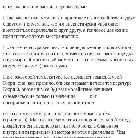
Сначала остановимся на первом случае.
Итак, магнитные моменты в кристалле взаимодействуют друг
с другом, причем так, что им энергетически «выгодно»
выстроиться параллельно друг другу, а тепловое движение
препятствует этому выстранпатппо.
Пока температура высока, тепловое движение столь активно,
что в положении магнитных моментов нет шгкакого порядка
и сум­марный магнитный момент тела (т. е. сумма магнитных
моментов атомов) равен нулю.
При некоторой температуре (ее называют температурой
Кюри, она, как правило, близка парамагнитной температуре
Кюри 0, обозначим се 0
) взаимодействие начинает
Г
сказываться не только В значении к>й
восприимчивости, но и в появлении отлич­
ного от нуля суммарного магнитного момента тела
(кристалла). Магнитные моменты самопроизвольно (не под
воздействием внешне­го магнитного поля, а благодаря
внутренним причинам) выстраи­ваются параллельно. Чем