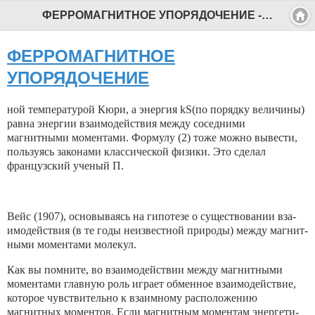
ФЕРРОМАГНИТНОЕ УПОРЯДОЧЕНИЕ - Профессиональный педагог
ФЕРРОМАГНИТНОЕ
УПОРЯДОЧЕНИЕ
ной температурой Кюри, а энер­гия kS(по порядку величины)
равна энергии взаимодействия между соседними
магнитными моментами. Формулу (2) тоже можно вывести,
пользуясь зако­нами классической физики. Это сделал
французский ученый П.
Вейс (1907), основываясь на гипотезе о существовании вза­
имодействия (в те годы неиз­вестной природы) между магнит­
ными моментами молекул.
Как вы помните, во взаимо­действии между магнитными
моментами главную роль играет обмен­ное взаимодействие,
которое чувствительно к взаимному располо­жению
магнитных моментов. Если магнитным моментам энергети­