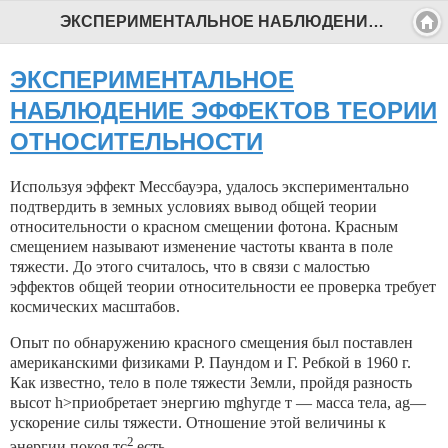
ЭКСПЕРИМЕНТАЛЬНОЕ НАБЛЮДЕНИЕ ЭФФЕКТОВ ТЕОРИИ ОТНОСИТЕЛЬНОСТИ - Профессиональный педагог
ЭКСПЕРИМЕНТАЛЬНОЕ
НАБЛЮДЕНИЕ ЭФФЕКТОВ ТЕОРИИ
ОТНОСИТЕЛЬНОСТИ
Используя эффект Мессбауэра, удалось экспериментально
подтвердить в земных условиях вывод общей теории
относительности о красном смещении фотона. Красным
смещением называют изме­нение частоты кванта в поле
тяжести. До этого считалось, что в связи с малостью
эффектов общей теории относительности ее про­верка требует
космических масштабов.
Опыт по обнаружению красного смещения был поставлен
американскими физиками Р. Паундом и Г. Ребкой в 1960 г.
Как известно, тело в поле тяжести Земли, пройдя разность
высот h>при­обретает энергию mghyгде т — масса тела, ag—
ускорение си­лы тяжести. Отношение этой величины к
2
энергии покоя тс
есть .