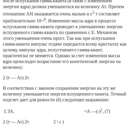
после испускания гамма-кванта (в связи с изменением
энергии ядра) должна уменьшиться на величи­ну Ат. Причем
2
отношение АН оказывается очень малым и с
т
составляет
8
приблизительно 10~
. Изменение массы ядра в процессе
испускания гамма-кванта приводит к уменьшению энергии
испущен­ного гамма-кванта по сравнению с Е. Механизм
этого уменьшения очень прост. Так как при испускании
гамма-кванта импульс отда­чи передается всему кристаллу как
целому, импульс ядра, испустив­шего гамма-квант,
практически не меняется. Однако за счет изме­нения массы
ядра происходит возрастание его кинетической энер­гии на
величину:
2 (т — Ат) 2т
В соответствии с законом сохранения энергии на эту же
величину уменьшается энергия испущенного кванта. Точный
подсчет дает для разности (6) следующее выражение:
2
£ ЗА. =А —(-)
, (7)
2 (т — Ат) 2т 2 \ с )