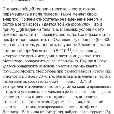
Согласно общей тео­рии относительности, фотон,
перемещаясь в поле тяжести, также меняет свою
энергию. Причем относительное измене­ние энергии
фотона (его частоты) дается той же формулой, что и
при Ау _ gfi падении тела, т. е. В земных условиях это
изменение частоты чрезвы­чайно мало. Если даже источ­
ник фотонов поместить на Ос­танкинскую башню (h ≈ 500
ж), а поглотитель установить на уровне Земли, то состав­
14
составляет приблизительно 5 • 10-
, т.е. величину,
которую в то время методами, известными до открытия
Мессбауэра, обнару­жить было невозможно. Паун­ду и Ребке
удалось обнару­жить изменение частоты гамма- кванта с
помощью эффекта Мессбауэра при разности высот источника
и поглотителя всего 20 ж, т. е. обнаружить изменение частоты
гамма-кванта, соответствующее (рис. 3.7). В
эксперименте изменение частоты у гамма-кванта проявлялось
в том, что условию максимального резонансного поглощения
соответствовала отличная от нуля скорость источника
относительно поглотителя. Другими словами, изменение
частоты кванта компенсировалось с помощью эффекта
Допплера. Величина же смещения, найденная по формуле (5),