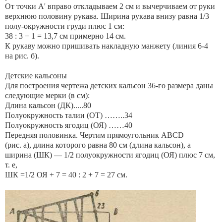
От точки А' вправо откладываем 2 см и вычерчиваем от руки
верхнюю половину рукава. Ширина рукава внизу равна 1/3
полу-окружности груди плюс 1 см:
38 : 3 + 1 = 13,7 см примерно 14 см.
К рукаву можно пришивать накладную манжету (линия 6-4
на рис. б).
Детские кальсоны
Для построения чертежа детских кальсон 36-го размера даны
следующие мерки (в см):
Длина кальсон (ДК).....80
Полуокружность талии (ОТ) ……..34
Полуокружность ягодиц (ОЯ) ……40
Передняя половинка. Чертим прямоугольник ABCD
(рис. а), длина которого равна 80 см (длина кальсон), а
ширина (ШК) — 1/2 полуокружности ягодиц (ОЯ) плюс 7 см,
т. е,
ШК =1/2 ОЯ + 7 = 40 : 2 + 7 = 27 см.