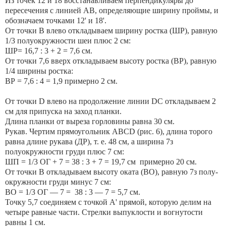
Из точек 12 и 18 восстанавливаем перпендикуляры до
пересечения с линией АВ, определяющие ширину проймы, и
обозначаем точками 12' и 18'.
От точки В влево откладываем ширину ростка (ШР), равную
1/3 полуокружности шеи плюс 2 см:
ШР= 16,7 : 3 + 2 = 7,6 см.
От точки 7,6 вверх откладываем высоту ростка (ВР), равную
1/4 ширины ростка:
ВР = 7,6 : 4 = 1,9 примерно 2 см.
От точки D влево на продолжение линии DC откладываем 2
см для припуска на заход планки.
Длина планки от выреза горловины равна 30 см.
Рукав. Чертим прямоугольник ABCD (рис. 6), длина торого
равна длине рукава (ДР), т. е. 48 см, а ширина 7з
полуокружности груди плюс 7 см:
ШП = 1/3 ОГ + 7 = 38 : 3 + 7 = 19,7 см примерно 20 см.
От точки В откладываем высоту оката (ВО), равную 7з полу-
окружности груди минус 7 см:
ВО = 1/3 ОГ — 7 = 38 : 3 — 7 = 5,7 см.
Точку 5,7 соединяем с точкой А' прямой, которую делим на
четыре равные части. Стрелки выпуклости и вогнутости
равны 1 см.