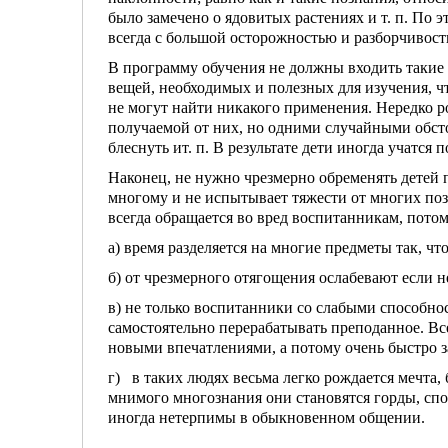
было замечено о ядовитых растениях и т. п. По
все­гда с большой осторожностью и разборчивост
В программу обучения не должны входить такие 
вещей, необходимых и полезных для изучения, чт
не могут найти никакого применения. Нередко ро
получаемой от них, но одними случайными обст
блес­нуть ит. п. В результате дети иногда учатся 
Наконец, не нужно чрезмерно обременять детей 
многому и не испытывает тяже­сти от многих поз
всегда об­ращается во вред воспитанникам, потом
а) время разделяется на многие предметы так, ч
б) от чрезмерного отягощения ослабевают если н
в) не только воспитанники со слабыми способно
самостоятельно перерабатывать пре­поданное. Вс
новыми впечат­лениями, а потому очень быстро з
г) в таких людях весьма легко рождается мечта, б
мнимого многознания они становятся горды, спо
иногда нетерпимы в обыкновенном общении.