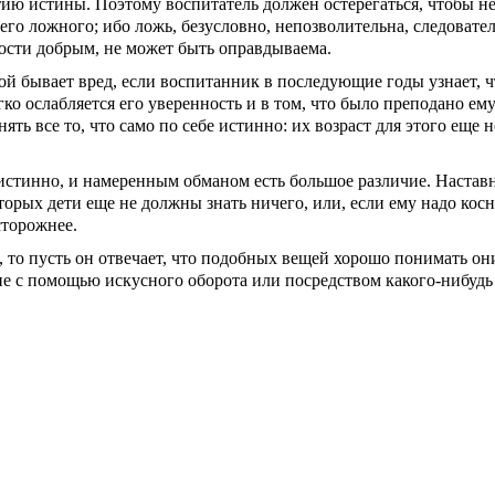
тию истины. Поэтому воспитатель должен остере­гаться, чтобы н
его ложного; ибо ложь, безусловно, непозволительна, следовател
ости добрым, не может быть оправдываема.
ой бывает вред, если воспитанник в последующие годы узнает, 
гко ослабляется его уверен­ность и в том, что было преподано ем
ть все то, что само по себе истинно: их возраст для этого еще не
истинно, и намеренным обманом есть большое различие. Настав
торых дети еще не должны знать ничего, или, если ему надо косну
сторожнее.
, то пусть он отвечает, что подобных вещей хо­рошо понимать он
ние с помощью искусного оборота или посредством какого-нибудь