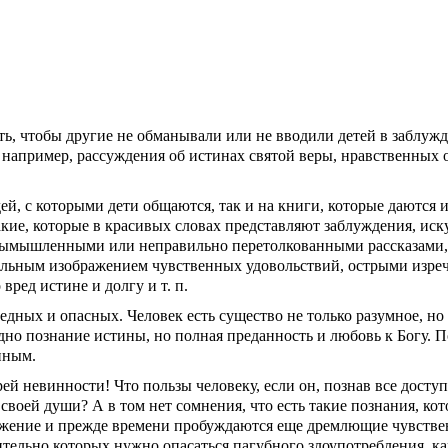
ть, чтобы другие не обманывали или не вводили детей в заблужд
 например, рассуждения об исти­нах святой веры, нравственных 
й, с которыми дети общаются, так и на книги, которые даются и
акие, которые в красивых словах представляют заблуждения, иск
­мышленными или неправильно перетолкованными рассказами, 
тельным изображением чувст­венных удовольствий, острыми изре
ед ис­тине и долгу и т. п.
ных и опасных. Человек есть существо не толь­ко разумное, но
одно познание истины, но полная преданность и любовь к Богу. 
нным.
рей невинности! Что пользы человеку, если он, по­знав все досту
 своей души? А в том нет сомнения, что есть такие познания, ко
ражение и прежде времени пробуждаются еще дремлющие чувств
­тельно которых нужно опасаться пагубного злоупо­требления, ка