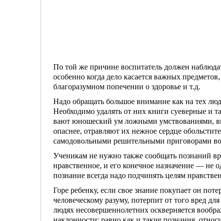
По той же причине воспитатель должен наблю­да
особенно когда дело касается важных предметов,
благо­разумном попечении о здоровье и т.д.
Надо обращать большое внимание как на тех люде
Необходимо удалять от них книги суеверные и т
вают юношеский ум ложными умствованиями, вы
опаснее, отравляют их неж­ное сердце обольсти
само­довольными решительными приговорами во вр
Ученикам не нужно также сообщать познаний вред
нравственное, и его конечное на­значение — не 
познание всегда надо подчинять целям нравстве
Горе ребенку, если свое знание покупает он по­те
человеческому разуму, потерпит от того вред для
людях несовер­шеннолетних оскверняется вооб
наклонности; равно как и такие познания, относи