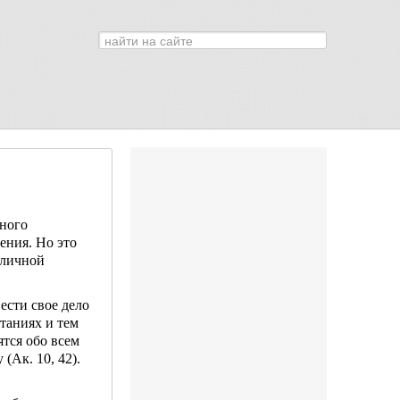
Искать...
0
нного
ения. Но это
 личной
ести свое дело
­таниях и тем
ятся обо всем
(Ак. 10, 42).