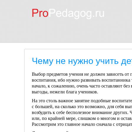
Чему не нужно учить д
Выбор предметов учения не должен зависеть от 
воспитания, ибо нужно развивать воспитанника т
начало, к сожалению, очень часто оставляют без
выгоды, нежели блага учеников.
На это столь важное занятие подобные воспита­те
с большей, на сколько это возможно, для себя вы
возбудить к себе бесполезное внима­ние других.
или, по крайней мере, слишком о многом и оставл
Рассмотрим это главное на­чало сначала с отрицат