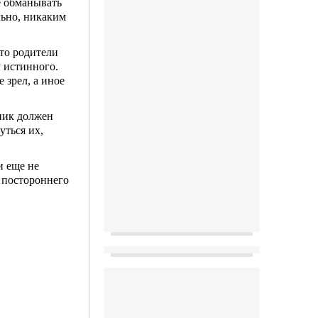
е обманывать
ьно, ника­ким
что родители
у истинного.
 зрел, а иное
ник должен
ть­ся их,
и еще не
 посторон­него