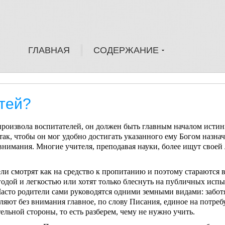
ГЛАВНАЯ
СОДЕРЖАНИЕ
етей?
произвола воспитателей, он должен быть главным началом исти
ак, чтобы он мог удобно достигать указанного ему Богом назнач
 внимания. Многие учителя, преподавая науки, более ищут сво­ей
ли смотрят как на средство к пропитанию и по­этому стараются в
годой и легкос­тью или хотят только блеснуть на публичных испы
 Часто родители сами руководятся од­ними земными видами: забот
яют без внимания главное, по слову Писания, единое на потребу 
ельной стороны, то есть раз­берем, чему не нужно учить.