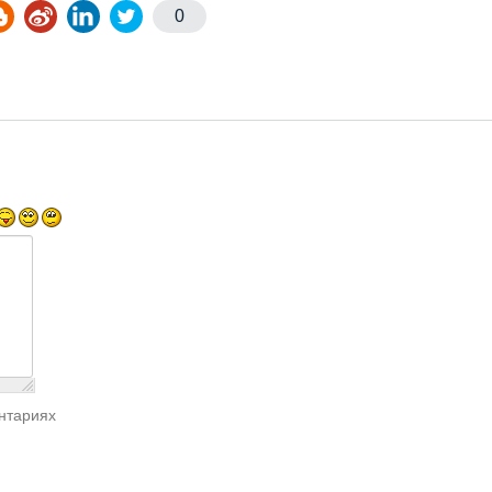
0
нтариях