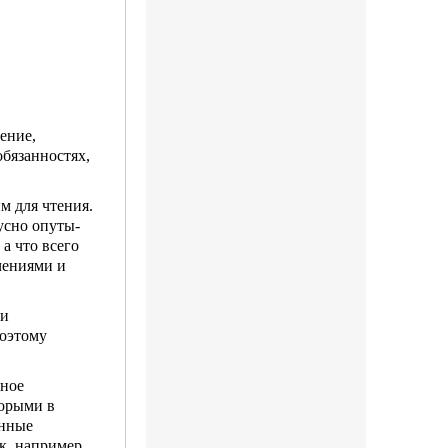
ение,
обязанностях,
м для чтения.
усно опуты­
а что всего
чениями и
 и
Поэтому
пное
торыми в
енные
к, например,