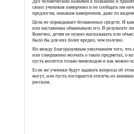
Дух человеческий назначен к познанию и приня­
своих учеников наме­ренно и не сообщать им нич
предлогом, никаким намерением, даже по види­м
Цель не оправдывает беззаконных средств. И как
или наставники обманы­вали его. В результате ле
Конечно, детям не нужно высказывать или объяс­ня
было бы для них более вредно, чем полезно.
Но между благоразумным умолчанием того, что 
или совершенно мол­чать о таких предметах, о ко
пусть коснется только мимоходом и как мож­но о
Если же ученики будут задавать вопросы об этом
могут, или пусть поста­рается отвлечь их внима
рассказа.