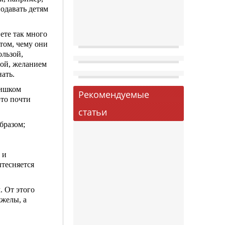
одавать детям
ете так много
том, чему они
ользой,
дой, желанием
нать.
лишком
Рекомендуемые
это почти
статьи
бразом;
 и
ытесняется
. От этого
яжелы, а