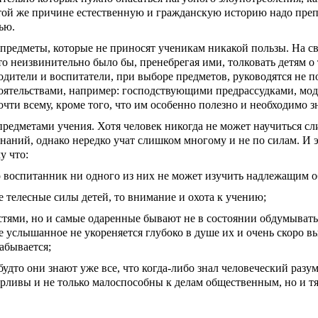
 этой же причине естественную и гражданскую историю надо преп
ью.
предметы, которые не приносят ученикам никакой пользы. На св
о неизвинительно было бы, пренебрегая ими, толковать детям о 
дители и воспитатели, при выборе предметов, ру­ководятся не п
оятельствами, например: господст­вующими предрассудками, мо
почти всему, кроме того, что им особенно полезно и необ­ходимо з
предметами учения. Хотя человек никогда не может научиться с
наний, однако нередко учат слиш­ком многому и не по силам. И 
у что:
то воспитанник ни одного из них не может изучить надлежащим о
е телесные силы детей, то внимание и охота к учению;
­стями, но и самые одаренные бывают не в состоянии обдумывать
е услышанное не укореняется глубоко в душе их и очень скоро в
абывается;
удто они знают уже все, что когда-либо знал чело­веческий разум
рливы и не только малоспо­собны к делам общественным, но и т