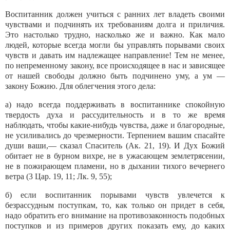
Воспитанник должен учиться с ранних лет вла­деть своими
чувствами и подчинять их требованиям долга и приличия.
Это настолько трудно, насколько же и важно. Как мало
людей, которые всегда могли бы управлять порывами своих
чувств и давать им надлежащее направление! Тем не менее,
по непре­менному закону, все происходящее в нас и завися­щее
от нашей свободы должно быть подчинено уму, а ум —
закону Божию. Для облегчения этого дела:
а) надо всегда поддерживать в воспитаннике спокойную
твердость духа и рассудительность и в то же время
наблюдать, чтобы какие-нибудь чувства, даже и благородные,
не усиливались до чрезмернос­ти. Терпением вашим спасайте
души ваши,— ска­зал Спаситель (Ак. 21, 19). И Дух Божий
обитает не в бурном вихре, не в ужасающем землетрясении,
не в пожирающем пламени, но в дыхании тихого ве­чернего
ветра (3 Цар. 19, 11; Лк. 9, 55);
б) если воспитанник порывами чувств увлечется к
безрассудным поступкам, то, как только он придет в себя,
надо обратить его внимание на противозакон­ность подобных
поступков и из примеров других по­казать ему, до каких