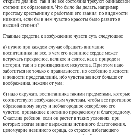
открыто для них, так и не все состояния требуют одинаковой
степени их образования. Что было бы делать, например,
простому крестьянину с работами его звания, по видимости
низкими, если бы в нем чувство красоты было развито в
высшей степени?
Главные средства к возбуждению чувств суть следующие:
а) нужно при каждом случае обращать внима­ние
воспитанника на все, в чем его невинное сердце может
встречать прекрасное, великое и святое, как в природе и
истории, так и в произведениях искус­ства. При этом надо
заботиться не только о пра­вильности, но особенно о ясности
и живости пред­ставлений, ибо чувства зависят больше от
вообра­жения, нежели от ума;
б) надо окружать воспитанника такими предме­тами, которые
соответствуют возбуждаемым чувст­вам, чтобы все противное
образованному вкусу и не­благородное оскорбляло его
чувство, привыкшее к истинно прекрасному и благородному.
Счастлив ре­бенок, если он растет в таких условиях, при
которых всегда видит выражения истинного благоговения,
це­ломудрие невинного сердца, со страхом избегающего