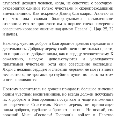
глупостей доходит человек, когда, не советуясь с рассудком,
руководится одни­ми только чувствами и скоропреходящими
впечатле­ниями. Как искренно Давид благодарил Авигею за
то, что она своими благоразумными наставлениями
отклонила его от принятого им в порыве гнева наме­рения
совершить кровавое мщение над домом Нава­ла! (1 Цар. 25, 32
и далее).
Наконец, чувство доброе и благородное должно переходить в
деятельность. Доброму дереву свойст­венно не только цвести,
но и приносить добрые пло­ды, как и сердцу человеческому. К
сожалению, не­редко довольствуются и услаждаются
приятными чувствами, хотя они совершенно бесплодны.
Люди с нежным сердцем и слабыми нервами не могут видеть
несчастного, не трогаясь до глубины души, но часто на этом
и останавливаются.
Поэтому воспитатель не должен придавать большое значение
одним чувствам воспитанников, но всегда должен побуждать
их к добрым и благо­родным поступкам и чаще напоминать
им изречение Спасителя: Всякое дерево, не приносящее
плода до­брого, срубают и бросают в огонь. Не всякий, го­
ворящий Мне: «Господи! Господи!», войдет в Царство