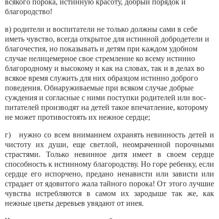
всякого порока, истинную красоту, добрый порядок и
благородство!
в) родители и воспитатели не только должны са­ми в себе
иметь чувство, всегда открытое для истин­ной добродетели и
благочестия, но показывать и де­тям при каждом удобном
случае нелицемерное свое стремление ко всему истинно
благородному и высоко­му и как на словах, так и в делах во
всякое время слу­жить для них образцом истинно доброго
поведения. Обнаруживаемые при всяком случае добрые
сужде­ния и согласные с ними поступки родителей или вос­
питателей производят на детей такое впечатление, ко­торому
не может противостоять их нежное сердце;
г) нужно со всем вниманием охранять невин­ность детей и
чистоту их души, еще светлой, неомра­ченной порочными
страстями. Только невинное ди­тя имеет в своем сердце
способность к истинному благородству. Но горе ребенку, если
сердце его ис­порчено, предано ненависти или зависти или
страда­ет от ядовитого жала тайного порока! От этого луч­шие
чувства истребляются в самом их зародыше так же, как
нежные цветы деревьев увядают от инея.