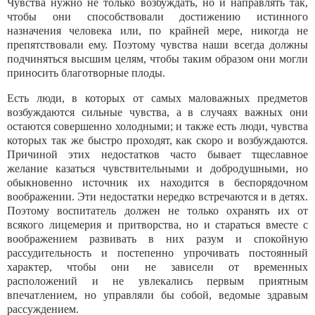
Чувства нужно не только возбуждать, но и на­правлять так,
чтобы они способствовали достиже­нию истинного
назначения человека или, по крайней мере, никогда не
препятствовали ему. Поэтому чув­ства наши всегда должны
подчиняться высшим це­лям, чтобы таким образом они могли
приносить бла­готворные плоды.
Есть люди, в которых от самых маловажных предметов
возбуждаются сильные чувства, а в слу­чаях важных они
остаются совершенно холодными; и также есть люди, чувства
которых так же быстро проходят, как скоро и возбуждаются.
Причиной этих недостатков часто бывает тщеславное
желание казаться чувствительными и добродушными, но
обыкновенно источник их находится в беспорядоч­ном
воображении. Эти недостатки нередко встреча­ются и в детях.
Поэтому воспитатель должен не только охранять их от
всякого лицемерия и притвор­ства, но и стараться вместе с
воображением разви­вать в них разум и спокойную
рассудительность и постепенно упрочивать постоянный
характер, чтобы они не зависели от временных
расположений и не увлекались первым приятным
впечатлением, но уп­равляли бы собой, ведомые здравым
рассуждением.