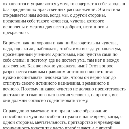
охраняют­ся и управляются умом, то содержат в себе зародыш
благороднейших нравственных расположений. Эта истина
открывается нам яснее, когда мы, с другой стороны,
представим себе такого человека, чувства которого
испорчены и мертвы для всего доброго, ис­тинного и
прекрасного.
Впрочем, как ни хороши и как ни благодетельны чувства,
надо, однако же, наблюдать, чтобы ими всегда управлял ум,
просвещенный учением Хрис­товым, ибо чувства сами по
себе слепы; и поэтому, где не достает ума, там нет и вождя
для слепых. Как же нужно управлять ими? Этот вопрос
разрешается главным правилом истинного воспитания:
нужно воспитывать человека так, чтобы он верно мог до­
стигнуть своего истинного назначения, временного и
вечного. Поэтому никакое чувство не должно пре­пятствовать
достижению главного назначения чело­века, напротив, все
они должны согласно содейст­вовать этому.
Справедливо замечают, что правильное образо­вание
способности чувства особенно нужно в наше время, когда, с
одной стороны, мечтательность, при­творство и чрезмерная
утонченность чувств так час­то преобладают, а с другой,