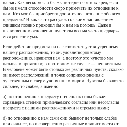
на нас. Как легко могли бы мы потерпеть от них вред, если
бы не имели способности скоро примечать их отношение к
нам! Кто мог бы приобре­сти достаточное познание обо всех
предметах? И как часто рассудок со своим наставлением
слишком по­здно приходил бы к нам на помощь! Даже в
нравст­венном отношении чувством весьма часто предваря­
ется решение ума.
Если действие предмета на нас соответствует внутреннему
нашему расположению, то он, удовле­творяя этому
расположению, нравится нам, а поэто­му это чувство мы
называем приятным; в противном же случае — неприятным.
В человеке может быть столько же различных чувств, сколько
он имеет рас­положений и точек соприкосновения с
чувственным и сверхчувственным миром. Чувства бывают то
сильнее, то слабее, а именно:
а) по отношению к предмету степень их силы бывает
соразмерна степени примечаемого согласия или несогласия
предмета с нашими расположениями и стремлениями;
б) по отношению к нам сами они бывают не толь­ко слабее
или сильнее, но и совершенно различные в зависимости от