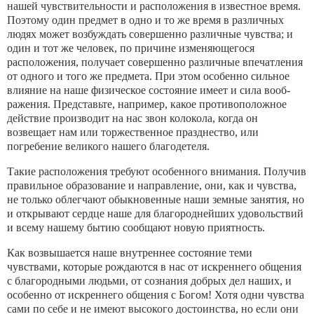
нашей чувствительности и расположе­ния в известное время.
Поэтому один предмет в одно и то же время в различных
людях может возбуждать совершенно различные чувства; и
один и тот же чело­век, по причине изменяющегося
расположения, полу­чает совершенно различные впечатления
от одного и того же предмета. При этом особенно сильное
влия­ние на наше физическое состояние имеет и сила вооб­
ражения. Представьте, например, какое противопо­ложное
действие производит на нас звон колокола, когда он
возвещает нам или торжественное праздне­ство, или
погребение великого нашего благодетеля.
Такие расположения требуют особенного внима­ния. Получив
правильное образование и направле­ние, они, как и чувства,
не только облегчают обык­новенные наши земные занятия, но
и открывают сердце наше для благороднейших удовольствий
и всему нашему бытию сообщают новую приятность.
Как возвышается наше внутреннее состояние те­ми
чувствами, которые рождаются в нас от искрен­него общения
с благородными людьми, от сознания добрых дел наших, и
особенно от искреннего обще­ния с Богом! Хотя одни чувства
сами по себе и не имеют высокого достоинства, но если они