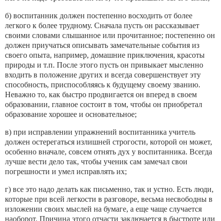
б) воспитанник должен постепенно восходить от более
легкого к более трудному. Сначала пусть он рассказывает
своими словами слышанное или прочи­танное; постепенно он
должен приучаться описывать замечательные события из
своего опыта, например, домашние приключения, красоты
природы и т.п. По­сле этого пусть он привыкает мысленно
входить в по­ложение других и всегда совершенствует эту
способ­ность, приспособляясь к будущему своему званию.
Неважно то, как быстро продвигается он вперед в своем
образовании, главное состоит в том, чтобы он приобретал
образование хорошее и основательное;
в) при исправлении упражнений воспитанника учитель
должен остерегаться излишней строгости, которой он может,
особенно вначале, совсем отнять дух у воспитанника. Всегда
лучше вести дело так, чтобы ученик сам замечал свои
погрешности и умел исправлять их;
г) все это надо делать как письменно, так и уст­но. Есть люди,
которые при всей легкости в разгово­ре, весьма несвободны в
изложении своих мыслей на бумаге, а еще чаще случается
наоборот. Причина этого отчасти заключается в быстроте или