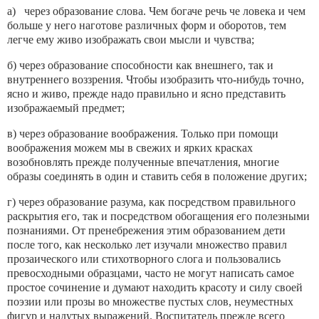
а) через образование слова. Чем богаче речь че ловека и чем
больше у него наготове различных форм и оборотов, тем
легче ему живо изображать свои мысли и чувства;
б) через образование способности как внешнего, так и
внутреннего воззрения. Чтобы изобразить что-нибудь точно,
ясно и живо, прежде надо пра­вильно и ясно представить
изображаемый предмет;
в) через образование воображения. Только при помощи
воображения можем мы в свежих и ярких красках
возобновлять прежде полученные впечатле­ния, многие
образы соединять в один и ставить себя в положение других;
г) через образование разума, как посредством правильного
раскрытия его, так и посредством обога­щения его полезными
познаниями. От пренебреже­ния этим образованием дети
после того, как несколь­ко лет изучали множество правил
прозаического или стихотворного слога и пользовались
превосходными образцами, часто не могут написать самое
простое сочинение и думают находить красоту и силу своей
поэзии или прозы во множестве пустых слов, неуме­стных
фигур и надутых выражений. Воспитатель прежде всего