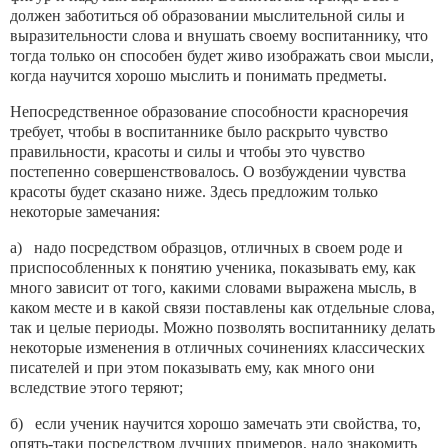
должен заботиться об образовании мыслительной силы и
выразительности слова и вну­шать своему воспитаннику, что
тогда только он спо­собен будет живо изображать свои мысли,
когда на­учится хорошо мыслить и понимать предметы.
Непосредственное образование способности красноречия
требует, чтобы в воспитаннике было рас­крыто чувство
правильности, красоты и силы и чтобы это чувство
постепенно совершенствовалось. О воз­буждении чувства
красоты будет сказано ниже. Здесь предложим только
некоторые замечания:
а) надо посредством образцов, отличных в своем роде и
приспособленных к понятию ученика, пока­зывать ему, как
много зависит от того, какими сло­вами выражена мысль, в
каком месте и в какой свя­зи поставлены как отдельные слова,
так и целые пе­риоды. Можно позволять воспитаннику делать
не­которые изменения в отличных сочинениях класси­ческих
писателей и при этом показывать ему, как много они
вследствие этого теряют;
б) если ученик научится хорошо замечать эти свойства, то,
опять-таки посредством лучших при­меров, надо знакомить