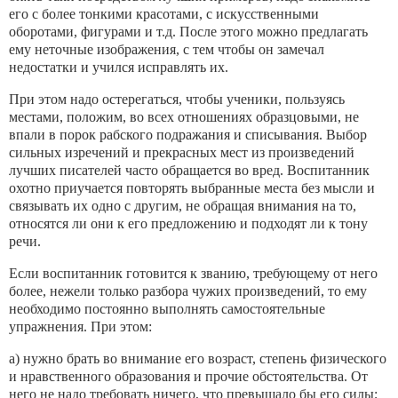
его с более тонкими красота­ми, с искусственными
оборотами, фигурами и т.д. После этого можно предлагать
ему неточные изоб­ражения, с тем чтобы он замечал
недостатки и учил­ся исправлять их.
При этом надо остерегаться, чтобы ученики, пользуясь
местами, положим, во всех отношениях образцовыми, не
впали в порок рабского подража­ния и списывания. Выбор
сильных изречений и пре­красных мест из произведений
лучших писателей ча­сто обращается во вред. Воспитанник
охотно при­учается повторять выбранные места без мысли и
связывать их одно с другим, не обращая внимания на то,
относятся ли они к его предложению и подходят ли к тону
речи.
Если воспитанник готовится к званию, требую­щему от него
более, нежели только разбора чужих произведений, то ему
необходимо постоянно выпол­нять самостоятельные
упражнения. При этом:
а) нужно брать во внимание его возраст, степень физического
и нравственного образования и прочие обстоятельства. От
него не надо требовать ничего, что превышало бы его силы;