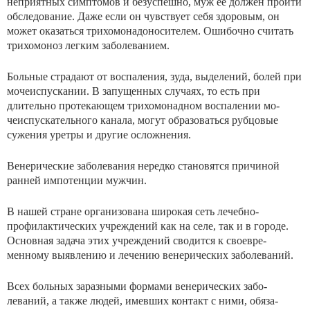
неприятных симптомов и безуспешно, муж ее дол­жен пройти
обследование. Даже если он чувствует себя здоровым, он
может оказаться трихомонадоносителем. Ошибочно считать
трихомоноз легким заболеванием.
Больные страдают от воспаления, зуда, выделений, болей при
мочеиспускании. В запущенных случаях, то есть при
длительно протекающем трихомонадном воспалении мо­
чеиспускательного канала, могут образоваться рубцовые
сужения уретры и другие осложнения.
Венерические заболевания нередко становятся причи­ной
ранней импотенции мужчин.
В нашей стране организована широкая сеть лечебно-
профилактических учреждений как на селе, так и в горо­де.
Основная задача этих учреждений сводится к своевре­
менному выявлению и лечению венерических заболеваний.
Всех больных заразными формами венерических забо­
леваний, а также людей, имевших контакт с ними, обяза­