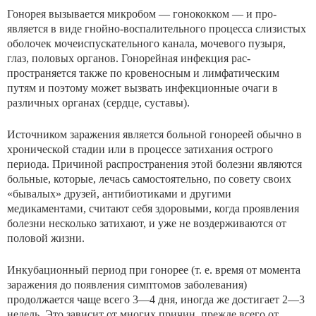
Гонорея вызывается микробом — гонококком — и про­
является в виде гнойно-воспалительного процесса слизи­стых
оболочек мочеиспускательного канала, мочевого пу­зыря,
глаз, половых органов. Гонорейная инфекция рас­
пространяется также по кровеносным и лимфатическим
путям и поэтому может вызвать инфекционные очаги в
различных органах (сердце, суставы).
Источником заражения является больной гонореей обычно в
хронической стадии или в процессе затихания острого
периода. Причиной распространения этой болез­ни являются
больные, которые, лечась самостоятельно, по совету своих
«бывалых» друзей, антибиотиками и дру­гими
медикаментами, считают себя здоровыми, когда проявления
болезни несколько затихают, и уже не воздер­живаются от
половой жизни.
Инкубационный период при гонорее (т. е. время от мо­мента
заражения до появления симптомов заболевания)
продолжается чаще всего 3—4 дня, иногда же достигает 2—3
недель. Это зависит от многих причин, прежде все­го от