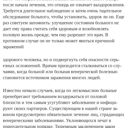
после начала лечения, это от­нюдь не означает выздоровления.
Требуется длительное наблюдение и затем очень тщательное
обследование боль­ного, чтобы установить, здоров ли он. Еще
раз советуем запомнить: улучшение состояния больного не
дает ему права считать себя здоровым и возобновлять
половую жизнь прежде, чем ему разрешит это врач. В
противном случае он не только может явиться причиной
заражений
здорового человека, но и подвергнуть себя опасности серь­
езных осложнений. Врачам приходится сталкиваться со слу­
чаями, когда больной или больная венерической болезнью
становится источником заражения многих людей.
Известно немало случаев, когда по легкомыслию боль­ные
пренебрегают требованием воздержаться от половой
близости и тем самым усугубляют заболевание и инфици­
руют своих партнеров. Существующим в нашей стране за­
коном предусмотрено обязательное лечение лиц, страдаю­щих
венерическими заболеваниями. Уклоняющихся лечат в
принудительном порядке. Тюремным заключением закон