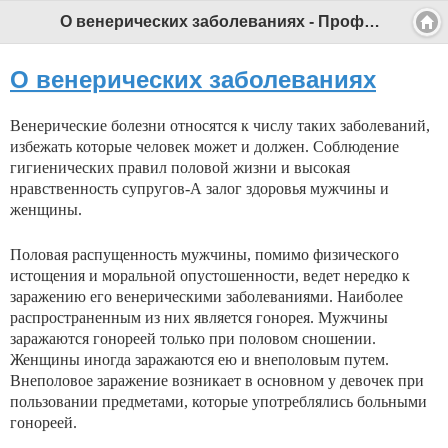
О венерических заболеваниях - Профессиональный педагог
О венерических заболеваниях
Венерические болезни относятся к числу таких забо­леваний,
избежать которые человек может и должен. Соблюдение
гигиенических правил половой жизни и высо­кая
нравственность супругов-А залог здоровья мужчины и
женщины.
Половая распущенность мужчины, помимо физическо­го
истощения и моральной опустошенности, ведет не­редко к
заражению его венерическими заболеваниями. Наиболее
распространенным из них является гонорея. Мужчины
заражаются гонореей только при половом сно­шении.
Женщины иногда заражаются ею и внеполовым путем.
Внеполовое заражение возникает в основном у де­вочек при
пользовании предметами, которые употребля­лись больными
гонореей.