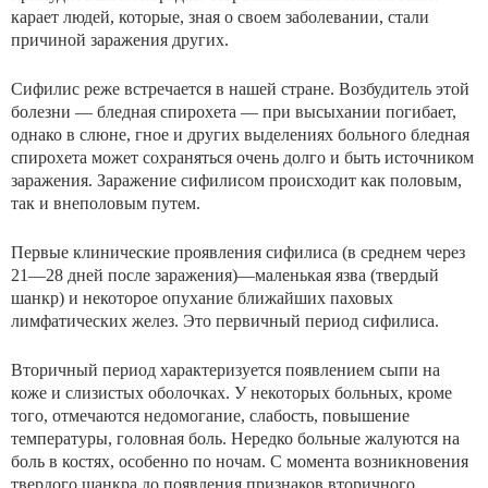
карает людей, которые, зная о своем заболевании, стали
причиной заражения других.
Сифилис реже встречается в нашей стране. Возбуди­тель этой
болезни — бледная спирохета — при высыхании погибает,
однако в слюне, гное и других выделениях боль­ного бледная
спирохета может сохраняться очень долго и быть источником
заражения. Заражение сифилисом проис­ходит как половым,
так и внеполовым путем.
Первые клинические проявления сифилиса (в среднем через
21—28 дней после заражения)—маленькая язва (твердый
шанкр) и некоторое опухание ближайших па­ховых
лимфатических желез. Это первичный период сифи­лиса.
Вторичный период характеризуется появлением сыпи на
коже и слизистых оболочках. У некоторых больных, кроме
того, отмечаются недомогание, слабость, повышение
температуры, головная боль. Нередко больные жалуются на
боль в костях, особенно по ночам. С момента возникно­вения
твердого шанкра до появления признаков вторично­го