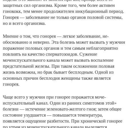
защитных сил организма. Кроме того, чем более активен
гонококк, тем менее продолжителен инкубацион­ный период.
Гонорея — заболевание не только органов половой системы,
но и всего организма.
Мнение о том, что гонорея — легкое заболевание, не­
обоснованно и неверно. Эта болезнь может вызвать у мужчин
поражение половых органов и тем самым не­благоприятно
повлиять на качество сперматозоидов. Су­жение
мочеиспускательного канала может вызвать вос­паление
предстательной железы. При таком осложнении половая
жизнь возможна, но брак бывает бесплодным. Одной из
основных причин бесплодия женщины также является
гонорея.
Чаще всего у мужчин при гонорее поражается моче­
испускательный канал. Один из ранних симптомов этой»
болезни — истечение зеленовато-желтого гноя; затем об­щее
состояние ухудшается — повышается температура,
появляется ощущение разбитости. При хронической гоно­рее
по утрам из мочеиспускательного канала выделяется