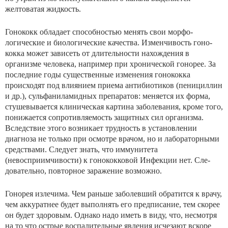
желтоватая жидкость.
Гонококк обладает способностью менять свои морфо­
логические и биологические качества. Изменчивость гоно­
кокка может зависеть от длительности нахождения в
организме человека, например при хронической гонорее. За
последние годы существенные изменения гонококка
происходят под влиянием приема антибиотиков (пеницил­лин
и др.), сульфаниламидных препаратов: меняется их форма,
стушевывается клиническая картина заболевания, кроме того,
понижается сопротивляемость защитных сил организма.
Вследствие этого возникает трудность в уста­новлении
диагноза не только при осмотре врачом, но и лабораторными
средствами. Следует знать, что иммуните­та
(невосприимчивости) к гонококковой Инфекции нет. Сле­
довательно, повторное заражение возможно.
Гонорея излечима. Чем раньше заболевший обратит­ся к врачу,
чем аккуратнее будет выполнять его предпи­сание, тем скорее
он будет здоровым. Однако надо иметь в виду, что, несмотря
на то что острые воспалительные явления исчезают вскоре