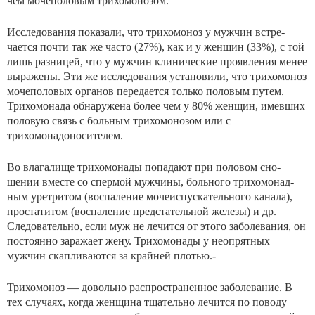
чем мочеполовым трихомонозом.
Исследования показали, что трихомоноз у мужчин встре­
чается почти так же часто (27%), как и у женщин (33%), с той
лишь разницей, что у мужчин клинические проявле­ния менее
выражены. Эти же исследования установили, что трихомоноз
мочеполовых органов передается только поло­вым путем.
Трихомонада обнаружена более чем у 80% жен­щин, имевших
половую связь с больным трихомонозом или с
трихомонадоносителем.
Во влагалище трихомонады попадают при половом сно­
шении вместе со спермой мужчины, больного трихомонад-
ным уретритом (воспаление мочеиспускательного канала),
простатитом (воспаление предстательной железы) и др.
Следовательно, если муж не лечится от этого заболевания, он
постоянно заражает жену. Трихомонады у неопрятных
мужчин скапливаются за крайней плотью.-
Трихомоноз — довольно распространенное заболевание. В
тех случаях, когда женщина тщательно лечится по по­воду