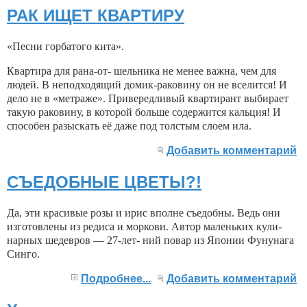
РАК ИЩЕТ КВАРТИРУ
«Песни горбатого кита».
Квартира для рана-от- шельника не менее важна, чем для
людей. В неподходя­щий домик-раковину он не вселится! И
дело не в «метра­же». Привередливый кварти­рант выбирает
такую рако­вину, в которой больше со­держится кальция! И
спосо­бен разыскать её даже под толстым слоем ила.
Добавить комментарий
СЪЕДОБНЫЕ ЦВЕТЫ?!
Да, эти красивые розы и ирис вполне съедобны. Ведь они
изготовлены из редиса и мор­кови. Автор маленьких кули­
нарных шедевров — 27-лет- ний повар из Японии Фунуна­га
Синго.
Подробнее...
Добавить комментарий