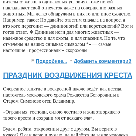
вительно: жизнь в одина­ковых условиях тоже по­рой
накладывает свой от­печаток даже на совер­шенно разных
животных. Мы легко обнаружим в них то или иное сходство.
На­пример, такое: Но давайте ответим сначала на вопрос, а
кто кого перегонит — длинноногий или коротконогий? Вот и
готов ответ. ❖ Длинные ноги для многих животных —
надёжное сред­ство и для охоты, и для спасения. Но те, что
отмечены на наших снимках символом *» — самые
настоящие «профессионалы»-скороходы.
Подробнее...
Добавить комментарий
ПРАЗДНИК ВОЗДВИЖЕНИЯ КРЕСТА
Очередное занятие в воскресной школе ве­дёт, как всегда,
настоятель московского храма Рождества Богородицы в
Старом Симонове отец Владимир.
«Огради мя, господи, силою честнаго и животворящего
твоего креста и сохра­ни мя от всякаго зла».
Будем, ребята, откровенны друг с дру­гом. Вы верите в
чудеса? Я сам верю и ду­маю, не найдётся на земле человека,