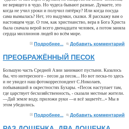
не ве­рящего в чудо. Но чудеса бывают разные. Думаете, это
когда не учил уроки и получил пятёрку? Или когда посуда
сама вымы­лась? Нет, это выдумки, сказки. Я расскажу вам о
настоящем чуде. О том, как хрис­тианство, вера в Бога Христа
была сначала верой всего двенадцати человек, а потом заняла
сердца миллионов людей во всём мире.
Подробнее...
Добавить комментарий
ПРЕОБРАЖЁННЫЙ ПЕСОК
Большую часть Средней Азии занимают пустыни. Казалось
бы, что интересного - песон да песок... Но вот песка-то здесь
и не увидел наш фотокорреспондент С.Николаев,
побывавший в окрестностях Бухары. «Песок наступает там,
где царствует бесхозяйственность, - сказали местные жители.
—Дай земле воду, приложи руки —и всё зацветёт...» Мы в
этом убедились.
Подробнее...
Добавить комментарий
РАЗ ДОЩЕЧКА, ДВА ДОЩЕЧКА