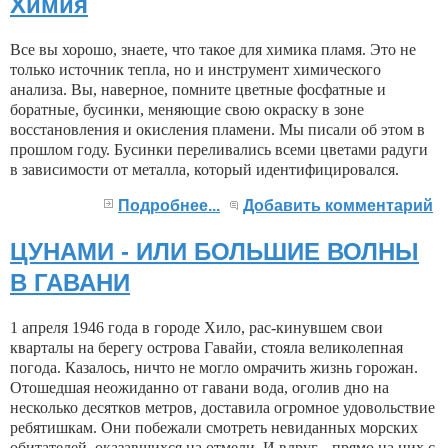
Химия
Все вы хорошо, знаете, что такое для химика пламя. Это не
только ис­точник тепла, но и инструмент химического
анализа. Вы, наверное, пом­ните цветные фосфатные и
боратные, бусинки, меняющие свою окраску в зоне
восстановления и окисления пламени. Мы писали об этом в
про­шлом году. Бусинки переливались всеми цветами радуги
в зависимости от металла, который идентифициро­вался.
Подробнее...
Добавить комментарий
ЦУНАМИ - ИЛИ БОЛЬШИЕ ВОЛНЫ
В ГАВАНИ
1 апреля 1946 года в городе Хило, рас-кинувшем свои
кварталы на берегу острова Гавайи, стояла великолепная
погода. Казалось, ничто не могло омрачить жизнь горожан.
Отошедшая неожиданно от гавани вода, оголив дно на
несколько десятков метров, доставила огромное удовольствие
ребятишкам. Они побежали смотреть невиданных морских
обитателей, оказавшихся на отмели. И вдруг... прямо на них с