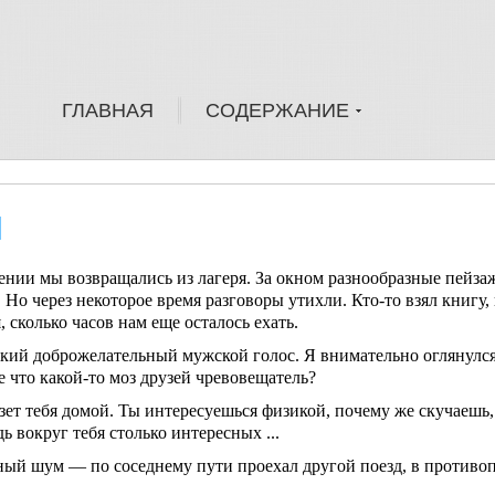
ГЛАВНАЯ
СОДЕРЖАНИЕ
М
ии мы возвраща­лись из лагеря. За окном разнооб­разные пейза
. Но через некоторое время разговоры утихли. Кто-то взял кни­гу,
 сколько часов нам еще осталось ехать.
й доброжелательный мужской голос. Я внимательно огля­нулся:
 что какой-то моз друзей чревовещатель?
зет тебя домой. Ты интересуешься физикой, почему же скучаешь,
 вокруг тебя столько интерес­ных ...
ый шум — по сосед­нему пути проехал другой поезд, в против