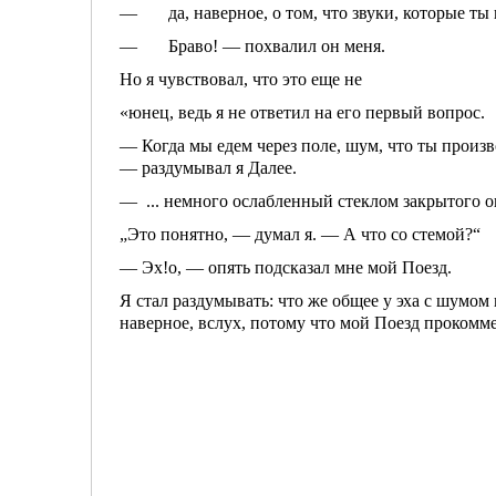
— да, наверное, о том, что звуки, которые ты и
— Браво! — похвалил он меня.
Но я чувствовал, что это еще не
«юнец, ведь я не ответил на его пер­вый вопрос.
— Когда мы едем через поле, шум, что ты производ
— раздумы­вал я Далее.
— ... немного ослабленный стеклом закрытого о
„Это понятно, — думал я. — А что со стемой?“
— Эх!о, — опять подсказал мне мой Поезд.
Я стал раздумывать: что же общее у эха с шумом 
наверное, вслух, потому что мой Поезд проком­м