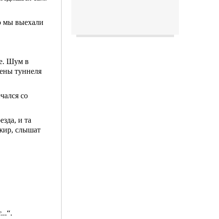
ко мы выехали
не. Шум в
стены туннеля
чался со
зда, и та
ажир, слышат
..“.