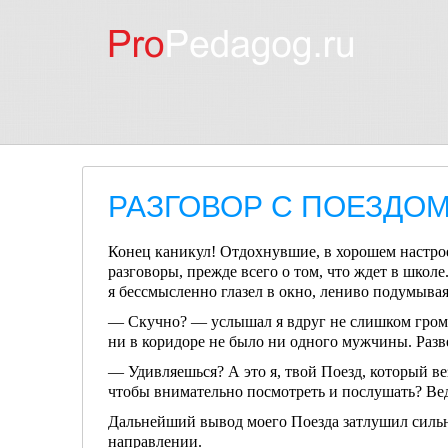
РАЗГОВОР С ПОЕЗДО
Конец каникул! Отдохнувшие, в хорошем настроен
разго­воры, прежде всего о том, что ждет в школе
я бессмысленно глазел в окно, лениво подумывая,
— Скучно? — услышал я вдруг не слишком громки
ни в коридоре не было ни одного мужчины. Разве
— Удивляешься? А это я, твой Поезд, который ве
чтобы внима­тельно посмотреть и послушать? Ведь
Дальнейший вывод моего Поезда затлушил сильн
направлении.