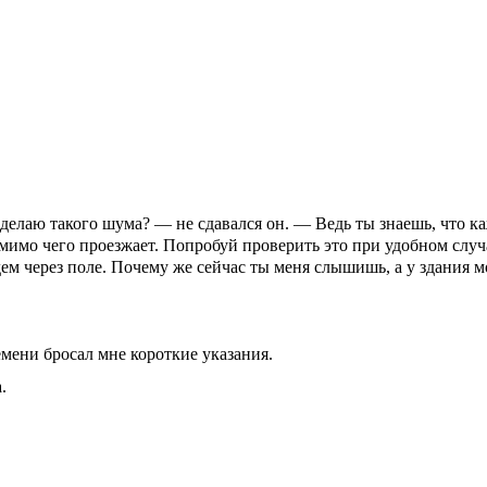
е делаю такого шума? — не сдавался он. — Ведь ты зна­ешь, что к
мимо чего проезжает. Попробуй про­верить это при удобном случа
дем через по­ле. Почему же сейчас ты меня слы­шишь, а у здания м
мени бросал мне ко­роткие указания.
.