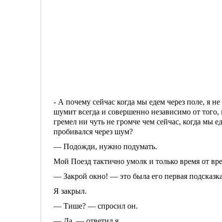
- А почему сейчас когда мы едем через поле, я н
шумит все­гда и совершенно независимо от того, 
гремел ни чуть не громче чем сейчас, когда мы е
про­бивался через шум?
— Подожди, нужно подумать.
Мой Поезд тактично умолк и толь­ко время от вре
— Закрой окно! — это была его первая подсказка
Я закрыл.
— Тише? — спросил он.
— Да, — ответил я.