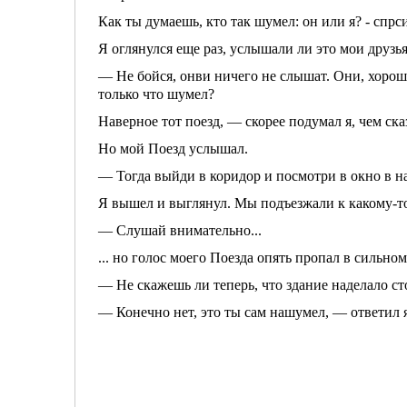
Как ты думаешь, кто так шумел: он или я? - спрс
Я оглянулся еще раз, услышали ли это мои друзья
— Не бойся, онви ничего не слы­шат. Они, хороши
только что шумел?
Наверное тот поезд, — скорее подумал я, чем ска
Но мой Поезд услышал.
— Тогда выйди в коридор и посмо­три в окно в 
Я вышел и выглянул. Мы подъез­жали к какому-то
— Слушай внимательно...
... но голос моего Поезда опять про­пал в сильно
— Не скажешь ли теперь, что зда­ние наделало с
— Конечно нет, это ты сам нашу­мел, — ответил 