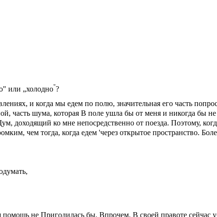
"
о" или „холодно
?
влениях, и когда мы едем по полю, значительная его часть попро
ной, часть шума, которая В поле ушла бы от меня и никогда бы не 
 Щум, доходящий ко мне непосредственно от поезда. Поэтому, ког
м­ким, чем тогда, когда едем 'через от­крытое пространство. Боле
одумать,
 помощь не Приго­дилась бы. Впрочем, В своей правоте сейчас 