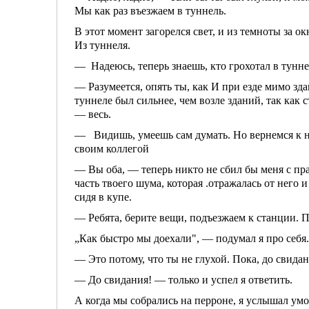
Мы как раз въезжаем в туннель.
В этот момент загорелся свет, и из темноты за о
Из туннеля.
— Надеюсь, теперь знаешь, кто грохотал в тунн
— Разумеется, опять ты, как И при езде мимо зд
туннеле был сильнее, чем возле зда­ний, так как с
— весь.
— Видишь, умеешь сам думать. Но вернемся к на
своим колле­гой
— Вы оба, — теперь никто не сбил бы меня с пра
часть твоего шума, которая .отражалась от него 
сидя в купе.
— Ребята, берите вещи, подъез­жаем к станции. 
„Как быстро мы доехали", — поду­мал я про себя.
— Это потому, что ты не глухой. Пока, до свид
— До свидания! — только и успел я ответить.
А когда мы собрались на перроне, я услышал умол