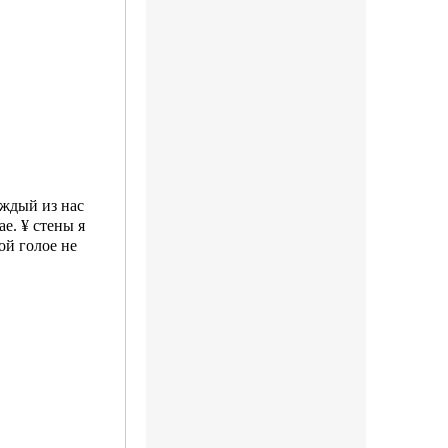
аждый из нас
е. ¥ стены я
ой голое не