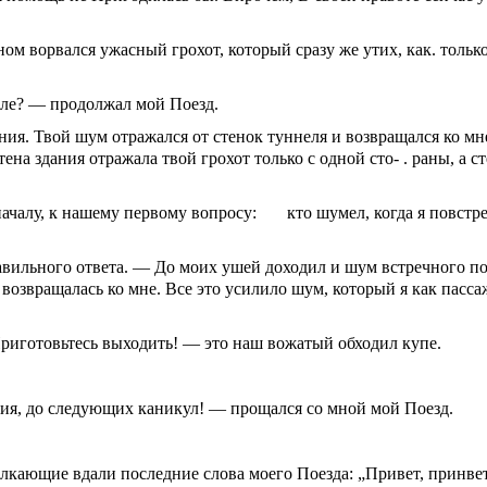
кном ворвался ужасный грохот, который сразу же утих, как. толь
еле? — продолжал мой Поезд.
ания. Твой шум отра­жался от стенок туннеля и возвращался ко м
тена зда­ния отражала твой гро­хот только с одной сто- . раны, а 
чалу, к нашему пер­вому вопросу: кто шу­мел, когда я повстре­
вильного ответа. — До моих ушей доходил и шум встреч­ного пое
и возвра­щалась ко мне. Все это усилило шум, который я как пасс
Приготовьтесь вы­ходить! — это наш вожатый обходил купе.
ания, до следующих каникул! — прощался со мной мой Поезд.
кающие вдали по­следние слова моего Поезда: „При­вет, принвет.