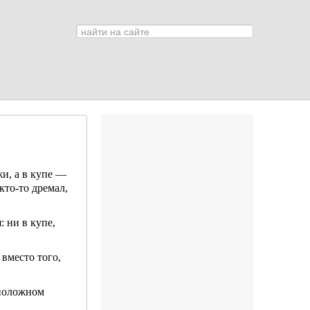
Искать...
0
жи, а в купе —
 кто-то дремал,
 ни в купе,
 вместо того,
оположном