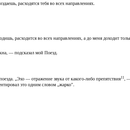
здаешь, расходятся тебя во всех направлениях.
ишь, расходится во всех направлениях, а до меня дохо­дит только
кна, — подсказал мой Поезд.
11
поезда. „Эхо — отра­жение звука от какого-либо препят­ствия
, 
ентировал это одним словом „жар­ко".