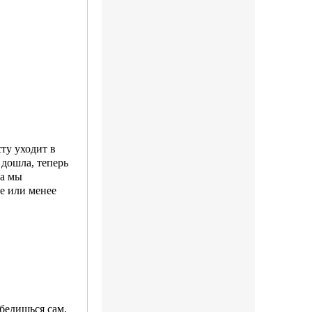
сту уходит в
дошла, те­перь
да мы
е или ме­нее
убедишься сам.