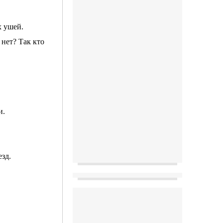
х ушей.
 нет? Так кто
и.
зд.