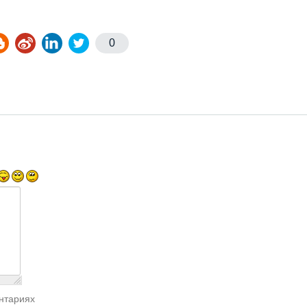
0
нтариях