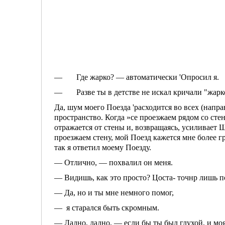
— Где жарко? — автоматически 'Опросил я.
— Разве ты в детстве не искал кричали "жарк
Да, шум моего Поезда 'расходится во всех (напра
пространство. Ко­гда »се проезжаем рядом со сте
отражается от стены и, возвра­щаясь, усиливает
проезжаем стену, мой Поезд кажется мне более гро
так я ответил моему Поезду.
— Отлично, — похвалил он меня.
— Видишь, как это просто? Цоста- точнр лишь п
— Да, но и ты мне немного помог,
— я старался быть скромным.
— Ладно, ладно, — если бы ты был глухой, и моя