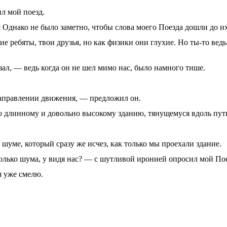
ил мой поезд.
 Однако не было за­метно, чтобы слова моего Поезда до­шли до и
е ребяты, твои дру­зья, но как физики они глухие. Но ты-то ведь
зал, — ведь когда он не шел мимо нас, было намного тише.
направлении движения, — предложил он.
 длинному и до­вольно высокому зданию, тянуще­муся вдоль пут
м шуме, который сразу же исчез, как только мы проехали здание.
только шума, у видя нас? — с шутливой иронией опросил мой Пое
я уже смелю.