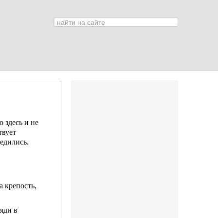
Искать...
0
 здесь и не
твует
бедились.
а крепость,
яди в